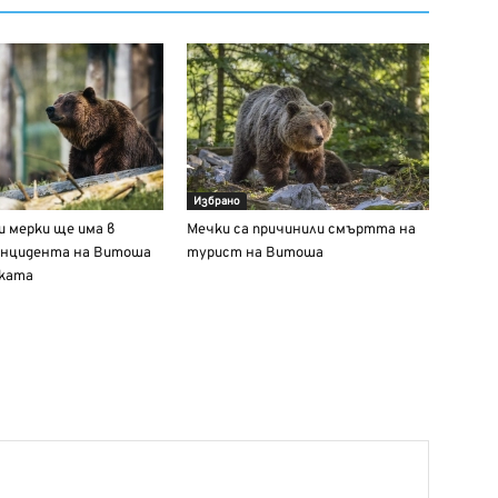
Избрано
 мерки ще има в
Мечки са причинили смъртта на
 инцидента на Витоша
турист на Витоша
чката