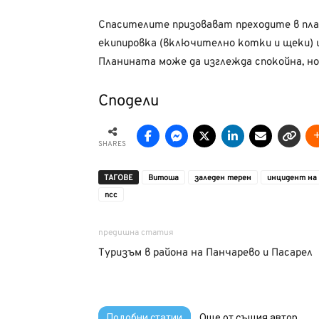
Спасителите призовават преходите в пла
екипировка (включително котки и щеки) и 
Планината може да изглежда спокойна, но 
Сподели
SHARES
ТАГОВЕ
Витоша
заледен терен
инцидент на
псс
предишна статия
Туризъм в района на Панчарево и Пасарел
Подобни статии
Още от същия автор