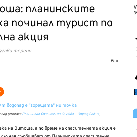
оша: планинските
ха починал турист по
лна акция
згави терени
0
опад (снимка:
Планинска Спасителна Служба – Отряд София
)
ка на Витоша, а по време на спасителната акция е
а случая съобщават от Планинската спасителна