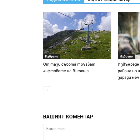
Избрано
Избрано
От тази събота тръгват
Извънредни
лифтовете на Витоша
района на
заради ме
ВАШИЯТ КОМЕНТАР