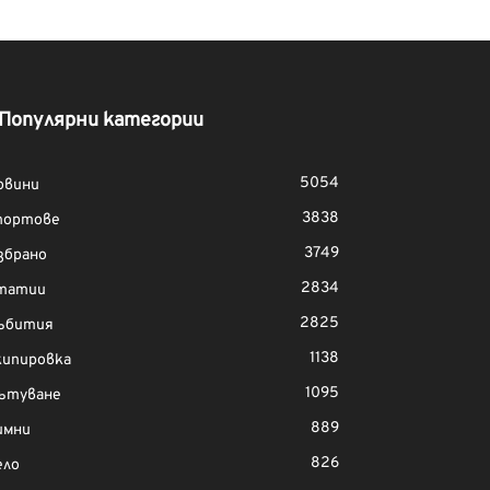
Популярни категории
5054
овини
3838
портове
3749
збрано
2834
татии
2825
ъбития
1138
кипировка
1095
ътуване
889
имни
826
ело