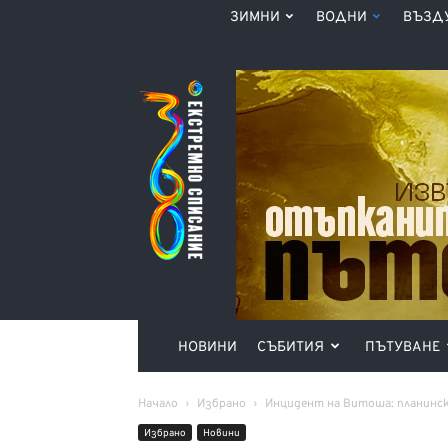
ЗИМНИ
ВОДНИ
ВЪЗД
Списание
360°
НОВИНИ
СЪБИТИЯ
ПЪТУВАНЕ
Начало
Избрано
Инцидент на Витоша: планинск
Избрано
Новини