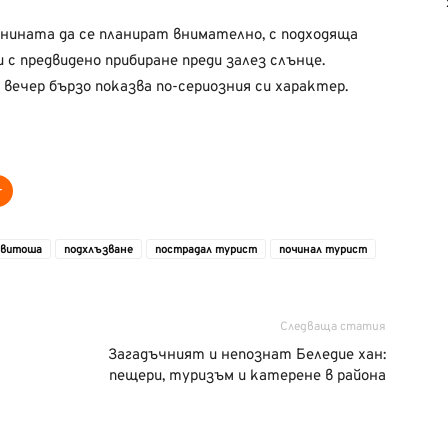
нината да се планират внимателно, с подходяща
с предвидено прибиране преди залез слънце.
вечер бързо показва по-сериозния си характер.
 витоша
подхлъзване
пострадал турист
починал турист
Следваща статия
Загадъчният и непознат Беледие хан:
пещери, туризъм и катерене в района