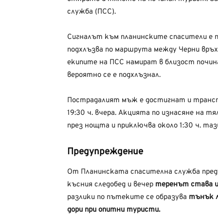
служба (ПСС).
Сигналът към планинските спасители е п
подхлъзва по маршрута между Черни връх
екипите на ПСС намират в близост почин
вероятно се е подхлъзнал.
Пострадалият мъж е достигнат и транспо
19:30 ч. вчера. Акцията по изнасяне на 
през нощта и приключва около 1:30 ч. таз
Предупреждение
От Планинската спасителна служба преду
късния следобед и вечер
теренът става и
разлики по пътеките се образува
тънък л
дори при опитни туристи.