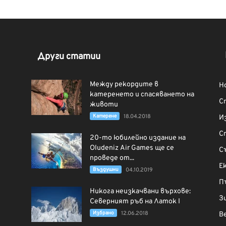
Други статии
Между рекордите в
Н
катеренето и спасяването на
С
животи
Катерене
18.04.2018
И
С
20-то юбилейно издание на
Oludeniz Air Games ще се
С
проведе от...
Е
Въздушни
04.10.2019
П
Никога неизкачвани върхове:
З
Северният ръб на Латок I
Избрано
12.06.2018
В