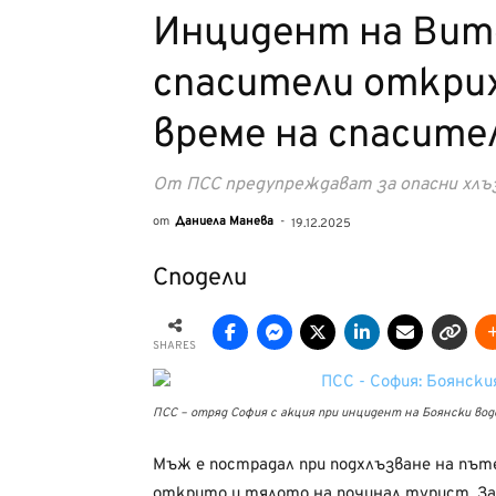
Инцидент на Вит
спасители откри
време на спасите
От ПСС предупреждават за опасни хлъ
от
Даниела Манева
-
19.12.2025
Сподели
SHARES
ПСС – отряд София с акция при инцидент на Боянски вод
Мъж е пострадал при подхлъзване на пъте
открито и тялото на починал турист. З