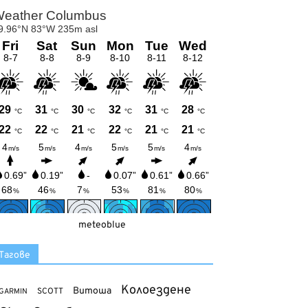
meteoblue
Тагове
Колоездене
Витоша
SCOTT
GARMIN