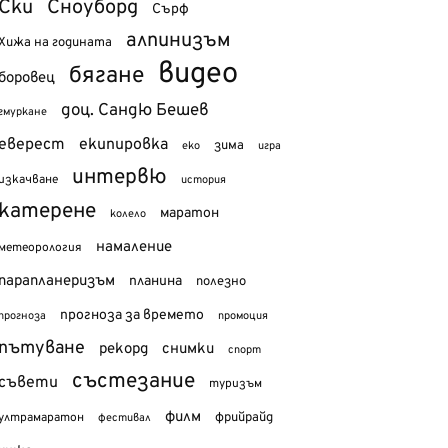
Ски
Сноуборд
Сърф
алпинизъм
Хижа на годината
видео
бягане
боровец
доц. Сандю Бешев
гмуркане
еверест
екипировка
зима
еко
игра
интервю
изкачване
история
катерене
маратон
колело
намаление
метеорология
парапланеризъм
планина
полезно
прогноза за времето
прогноза
промоция
пътуване
рекорд
снимки
спорт
състезание
съвети
туризъм
филм
фрийрайд
ултрамаратон
фестивал