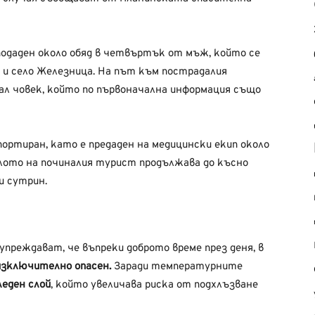
одаден около обяд в четвъртък от мъж, който се
 и село Железница. На път към пострадалия
ал човек, който по първоначална информация също
ртиран, като е предаден на медицински екип около
тялото на починалия турист продължава до късно
и сутрин.
преждават, че въпреки доброто време през деня, в
зключително опасен.
Заради температурните
еден слой
, който увеличава риска от подхлъзване