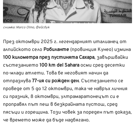
снимка: Marco Olmo, Фейсбук
През октомври 2025 г. легендарният италианец от
алпийското село
Робиланте
(провинция Кунео) измина
100 километра през пустинята Сахара
, завършвайки
състезанието
100 km del Sahara
осми сред десетки
по-млади атлети. Това бе неговият начин да
отпразнува
77-ия
си рожден ден
. Състезанието се
проведе от 5 до 12 октомври, така че навръх личния
си празник, 8 октомври, ултрамаратонецът си е
проправял път пеш в безкрайната пустош, сред
пясъци и горещина. Този човек за пореден път доказа,
че времето може да бъде надбягано.