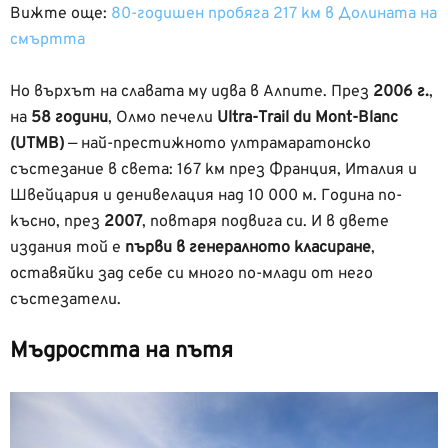
Вижте още:
80-годишен пробяга 217 км в Долината на
смъртта
Но върхът на славата му идва в Алпите. През
2006 г.
,
на
58 години
, Олмо печели
Ultra-Trail du Mont-Blanc
(UTMB)
— най-престижното ултрамаратонско
състезание в света: 167 км през Франция, Италия и
Швейцария и денивелация над 10 000 м. Година по-
късно, през
2007
, повтаря подвига си. И в двете
издания той е
първи в генералното класиране
,
оставяйки зад себе си много по-млади от него
състезатели.
Мъдростта на пътя