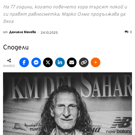
На 77 години, когато повечето хора търсят покой и
си правят равносметка, Марко Олмо продължава да
бяга
от
Даниела Манева
-
0
24.10.2025
Сподели
SHARES