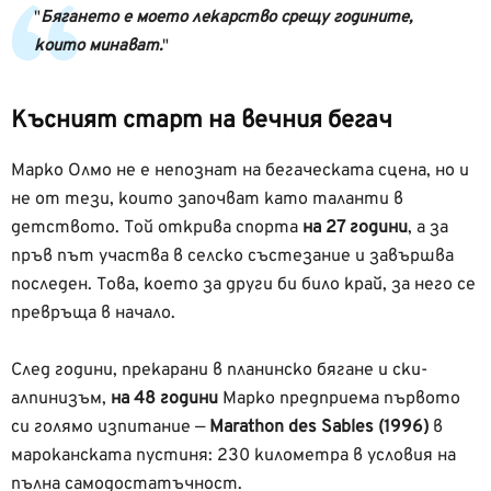
Бягането е моето лекарство срещу годините,
които минават.
Късният старт на вечния бегач
Марко Олмо не е непознат на бегаческата сцена, но и
не от тези, които започват като таланти в
детството. Той открива спорта
на 27 години
, а за
пръв път участва в селско състезание и завършва
последен. Това, което за други би било край, за него се
превръща в начало.
След години, прекарани в планинско бягане и ски-
алпинизъм,
на 48 години
Марко предприема първото
си голямо изпитание —
Marathon des Sables (1996)
в
мароканската пустиня: 230 километра в условия на
пълна самодостатъчност.