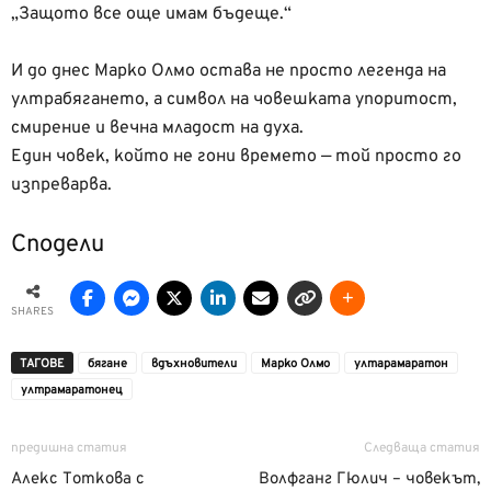
„Защото все още имам бъдеще.“
И до днес Марко Олмо остава не просто легенда на
ултрабягането, а символ на човешката упоритост,
смирение и вечна младост на духа.
Един човек, който не гони времето — той просто го
изпреварва.
Сподели
SHARES
ТАГОВЕ
бягане
вдъхновители
Марко Олмо
ултарамаратон
ултрамаратонец
предишна статия
Следваща статия
Алекс Тоткова с
Волфганг Гюлич – човекът,