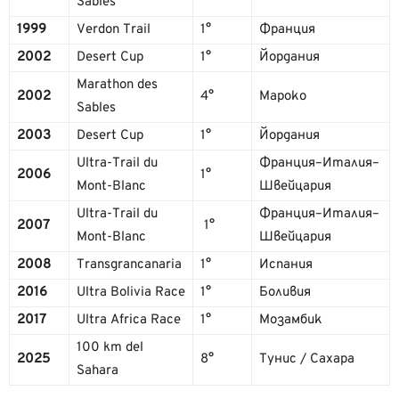
Sables
1999
Verdon Trail
1°
Франция
2002
Desert Cup
1°
Йордания
Marathon des
2002
4°
Мароко
Sables
2003
Desert Cup
1°
Йордания
Ultra-Trail du
Франция–Италия–
2006
1°
Mont-Blanc
Швейцария
Ultra-Trail du
Франция–Италия–
2007
1°
Mont-Blanc
Швейцария
2008
Transgrancanaria
1°
Испания
2016
Ultra Bolivia Race
1°
Боливия
2017
Ultra Africa Race
1°
Мозамбик
100 km del
2025
8°
Тунис / Сахара
Sahara