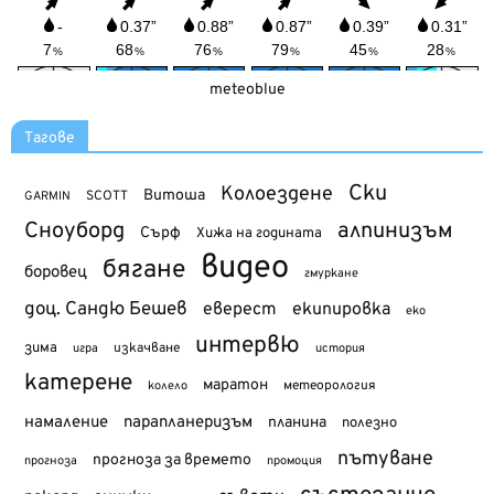
meteoblue
Тагове
Ски
Колоездене
Витоша
SCOTT
GARMIN
Сноуборд
алпинизъм
Сърф
Хижа на годината
видео
бягане
боровец
гмуркане
доц. Сандю Бешев
еверест
екипировка
еко
интервю
зима
изкачване
история
игра
катерене
маратон
метеорология
колело
намаление
парапланеризъм
планина
полезно
пътуване
прогноза за времето
прогноза
промоция