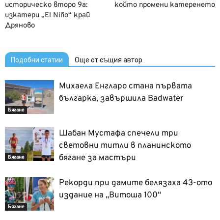
историческо второ 9a:
който промени катеренето
изкатери „El Niño“ край
Дряново
Подобни статии
Още от същия автор
Михаела Енгларо стана първата
българка, завършила Badwater
Бягане
Шабан Мустафа спечели три
световни титли в планинското
бягане за мастъри
Бягане
Рекорди при дамите белязаха 43-ото
издание на „Витоша 100“
Бягане