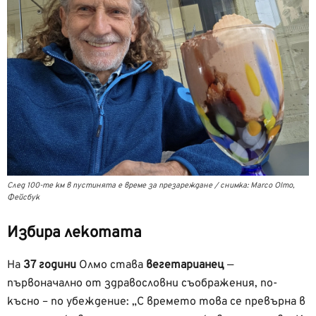
След 100-те км в пустинята е време за презареждане / снимка: Marco Olmo,
Фейсбук
Избира лекотата
На
37 години
Олмо става
вегетарианец
—
първоначално от здравословни съображения, по-
късно – по убеждение: „С времето това се превърна в