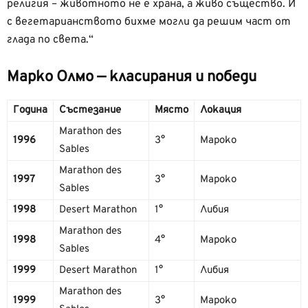
религия – животното не е храна, а живо същество. И
с вегетарианството бихме могли да решим част от
глада по света.“
Марко Олмо — класирания и победи
Година
Състезание
Място
Локация
Marathon des
1996
3°
Мароко
Sables
Marathon des
1997
3°
Мароко
Sables
1998
Desert Marathon
1°
Либия
Marathon des
1998
4°
Мароко
Sables
1999
Desert Marathon
1°
Либия
Marathon des
1999
3°
Мароко