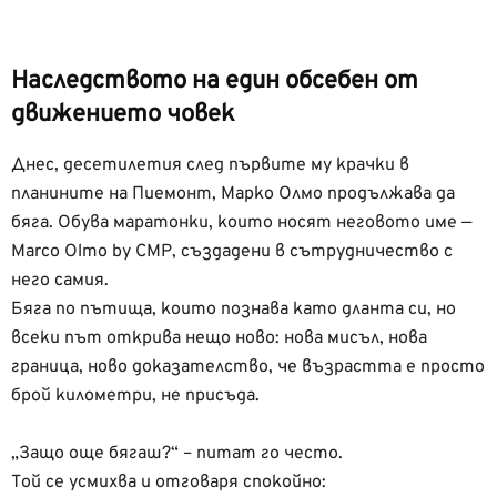
Наследството на един обсебен от
движението човек
Днес, десетилетия след първите му крачки в
планините на Пиемонт, Марко Олмо продължава да
бяга. Обува маратонки, които носят неговото име —
Marco Olmo by CMP, създадени в сътрудничество с
него самия.
Бяга по пътища, които познава като дланта си, но
всеки път открива нещо ново: нова мисъл, нова
граница, ново доказателство, че възрастта е просто
брой километри, не присъда.
„Защо още бягаш?“ – питат го често.
Той се усмихва и отговаря спокойно: