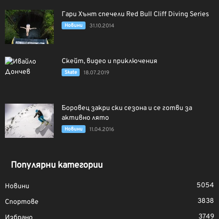
Гари Хънт спечели Red Bull Cliff Diving Series
Новини
31.10.2014
Скейт, видео и приключения
Skate
18.07.2019
Боровец закри ски сезона и се готви за
активно лято
Новини
11.04.2016
Популярни категории
5054
Новини
3838
Спортове
3749
Избрано