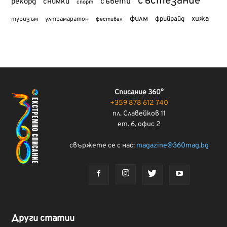
състезание
съвети
рекорд
снимки
спорт
филм
хижа
туризъм
фрийрайд
ултрамаратон
фестивал
Списание 360°
+359 878 612 740
пл. Славейков 11
ет. 6, офис 2
свържете се с нас:
magazine@360mag.bg
Други статии