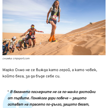
снимка: cmpsport.com
Марко Олмо не се вижда като герой, а като човек,
който бяга, за да бъде себе си.
В бягането последните не са по-малко достойни
от първите. Понякога дори повече — защото
остават на трасето по-дълго, защото бягат,