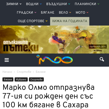
ЗИМНИ
ВОДНИ
ВЪЗДУШНИ
ПЛАНИНСКИ
ГРАДСКИ
БЯГАНЕ
ВЕЛО
МОТО
ОЩЕ СПОРТОВЕ
ХИЖА НА ГОДИНАТА
Начало
Спортове
Бягане
Бягане
Избрано
Спортове
Марко Олмо отпразнува
77-ия си рожден ден със
100 км бягане в Сахара