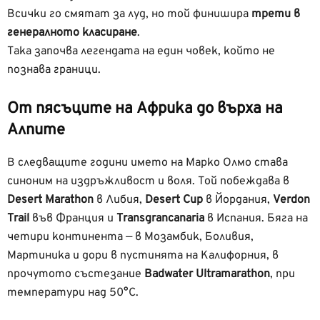
Всички го смятат за луд, но той финишира
трети в
генералното класиране
.
Така започва легендата на един човек, който не
познава граници.
От пясъците на Африка до върха на
Алпите
В следващите години името на Марко Олмо става
синоним на издръжливост и воля. Той побеждава в
Desert Marathon
в Либия,
Desert Cup
в Йордания,
Verdon
Trail
във Франция и
Transgrancanaria
в Испания. Бяга на
четири континента — в Мозамбик, Боливия,
Мартиника и дори в пустинята на Калифорния, в
прочутото състезание
Badwater Ultramarathon
, при
температури над 50°C.