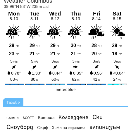
meteoblue
Тагове
Ски
Колоездене
Витоша
SCOTT
GARMIN
Сноуборд
алпинизъм
Сърф
Хижа на годината