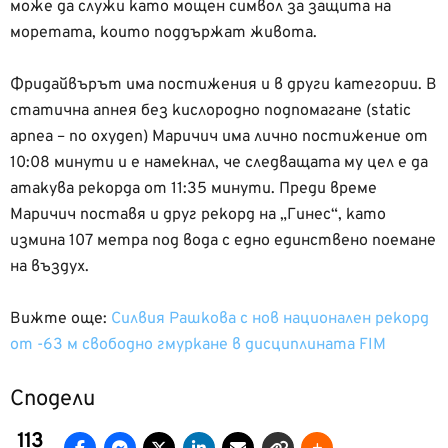
може да служи като мощен символ за защита на
моретата, които поддържат живота.
Фридайвърът има постижения и в други категории. В
статична апнея без кислородно подпомагане (static
apnea – no oxygen) Маричич има лично постижение от
10:08 минути и е намекнал, че следващата му цел е да
атакува рекорда от 11:35 минути. Преди време
Маричич поставя и друг рекорд на „Гинес“, като
измина 107 метра под вода с едно единствено поемане
на въздух.
Вижте още:
Силвия Рашкова с нов национален рекорд
от -63 м свободно гмуркане в дисциплината FIM
Сподели
113