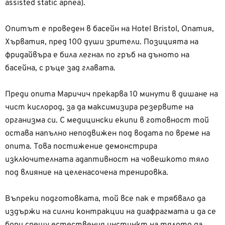
assisted static apnea).
Опитът е проведен в басейн на Hotel Bristol, Опатия,
Хърватия, пред 100 души зрители. Позицията на
фридайвъра е била легнал по гръб на дъното на
басейна, с ръце зад главата.
Преди опита Маричич прекарва 10 минути в дишане на
чист кислород, за да максимизира резервите на
организма си. С медицински екипи в готовност той
остава напълно неподвижен под водата по време на
опита. Това постижение демонстрира
изключителната адаптивност на човешкото тяло
под влияние на целенасочена тренировка.
Въпреки подготовката, той все пак е трябвало да
издържи на силни контракции на диафрагмата и да се