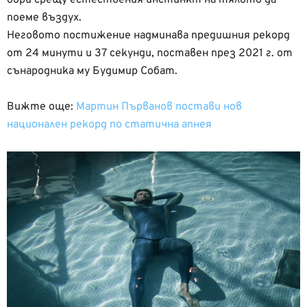
бори срещу естествения инстинкт на тялото да
поеме въздух.
Неговото постижение надминава предишния рекорд
от 24 минути и 37 секунди, поставен през 2021 г. от
сънародника му Будимир Собат.
Вижте още:
Мартин Първанов постави нов
национален рекорд по статична апнея