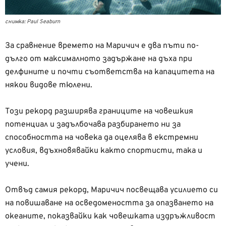
снимка: Paul Seaburn
За сравнение времето на Маричич е два пъти по-
дълго от максималното задържане на дъха при
делфините и почти съответства на капацитета на
някои видове тюлени.
Този рекорд разширява границите на човешкия
потенциал и задълбочава разбирането ни за
способността на човека да оцелява в екстремни
условия, вдъхновявайки както спортисти, така и
учени.
Отвъд самия рекорд, Маричич посвещава усилието си
на повишаване на осведомеността за опазването на
океаните, показвайки как човешката издръжливост