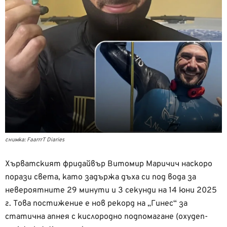
снимка: FaarrrT Diaries
Хърватският фридайвър Витомир Маричич наскоро
порази света, като задържа дъха си под вода за
невероятните 29 минути и 3 секунди на 14 юни 2025
г. Това постижение е нов рекорд на „Гинес“ за
статична апнея с кислородно подпомагане (oxygen-