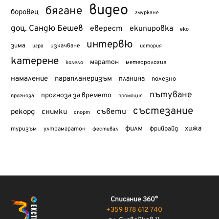
видео
бягане
боровец
гмуркане
доц. Сандю Бешев
еверест
екипировка
еко
интервю
зима
изкачване
история
игра
катерене
маратон
метеорология
колело
намаление
парапланеризъм
планина
полезно
пътуване
прогноза за времето
прогноза
промоция
състезание
съвети
рекорд
снимки
спорт
филм
хижа
туризъм
фрийрайд
ултрамаратон
фестивал
Списание 360°
+359 878 612 740