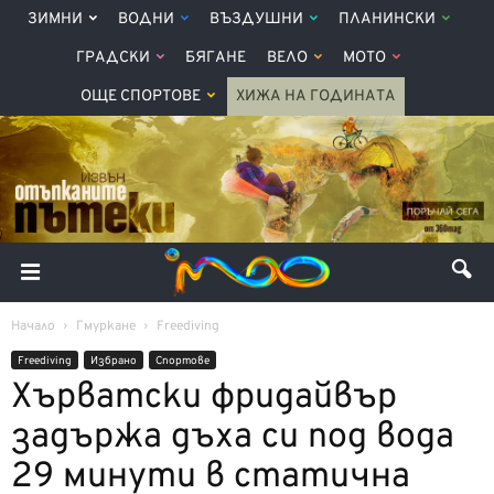
ЗИМНИ
ВОДНИ
ВЪЗДУШНИ
ПЛАНИНСКИ
ГРАДСКИ
БЯГАНЕ
ВЕЛО
МОТО
ОЩЕ СПОРТОВЕ
ХИЖА НА ГОДИНАТА
Начало
Гмуркане
Freediving
Freediving
Избрано
Спортове
Хърватски фридайвър
задържа дъха си под вода
29 минути в статична