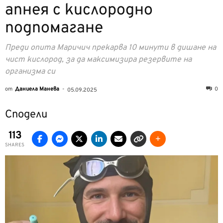
апнея с кислородно
подпомагане
Преди опита Маричич прекарва 10 минути в дишане на
чист кислород, за да максимизира резервите на
организма си
от
Даниела Манева
-
0
05.09.2025
Сподели
113
SHARES