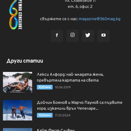
пл. Славейков 11
ет. 6, офис 2
свържете се с нас:
magazine@360mag.bg
Други статии
Лекси Алфорд: най-младата жена,
превъртяла картата на света
Избрано
10.06.2019
Дойчин Боянов и Марчо Паунов са първите
хора, изкачили връх Чепеларе...
Избрано
17.01.2024
Кайт Фест Сливен