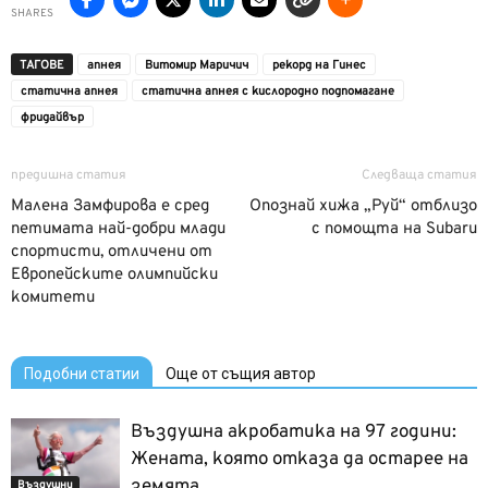
SHARES
ТАГОВЕ
апнея
Витомир Маричич
рекорд на Гинес
статична апнея
статична апнея с кислородно подпомагане
фридайвър
предишна статия
Следваща статия
Малена Замфирова е сред
Опознай хижа „Руй“ отблизо
петимата най-добри млади
с помощта на Subaru
спортисти, отличени от
Европейските олимпийски
комитети
Подобни статии
Още от същия автор
Въздушна акробатика на 97 години:
Жената, която отказа да остарее на
земята
Въздушни