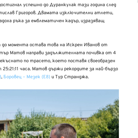
остигнал успешно до Дуранкулак тази година след
остислав Григоров. Двамата изключителни атлети,
дадоха ръка за емблематичен кадър, изразяващ
 до момента остава това на Искрен Иванов от
а Петър Матов направи задължителната почивка от 4
рекъснато по трасето, което поставя своеобразен
 25:21:11 часа. Матов държи рекордите за най-бързо
)
,
Боровец – Мезек (Е8)
и Тур Странджа.