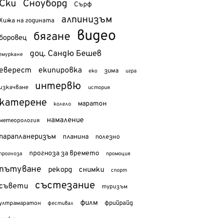
Ски
Сноуборд
Сърф
алпинизъм
Хижа на годината
видео
бягане
боровец
доц. Сандю Бешев
гмуркане
еверест
екипировка
зима
еко
игра
интервю
изкачване
история
катерене
маратон
колело
намаление
метеорология
парапланеризъм
планина
полезно
прогноза за времето
прогноза
промоция
пътуване
рекорд
снимки
спорт
състезание
съвети
туризъм
филм
фрийрайд
ултрамаратон
фестивал