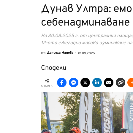
Дунав Ултра: емо
себенадминаване
На 30.08.2025 г. от централния площад
12-ото ежегодно масово изминаване н
от
Даниела Манева
-
01.09.2025
Сподели
SHARES