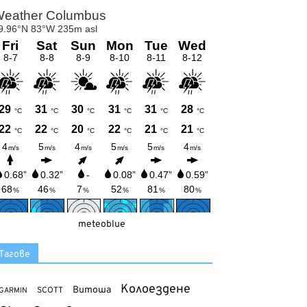
meteoblue
Тагове
Колоездене
Витоша
SCOTT
GARMIN