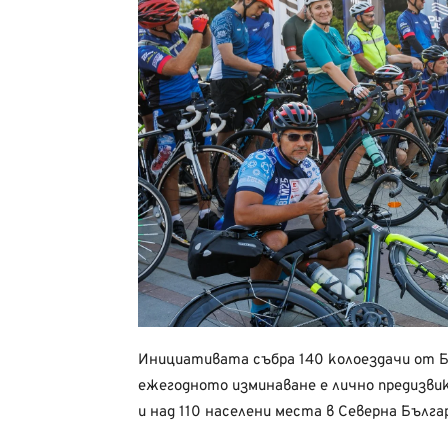
Инициативата събра 140 колоездачи от Бъ
ежегодното изминаване е лично предизви
и над 110 населени места в Северна Бъл