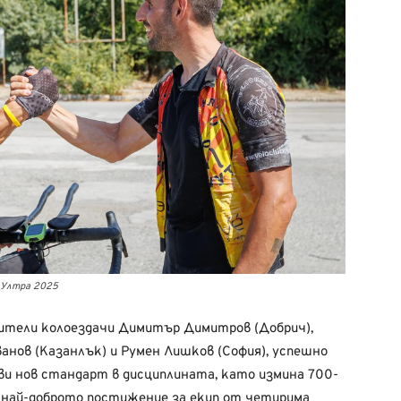
 Ултра 2025
ители колоездачи Димитър Димитров (Добрич),
анов (Казанлък) и Румен Лишков (София), успешно
и нов стандарт в дисциплината, като измина 700-
е най-доброто постижение за екип от четирима