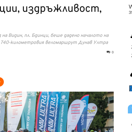
ции, издръжливост,
 на Видин, пл. Бдинци, беше дадено началото на
а 740-километровия веломаршрут Дунав Ултра
0