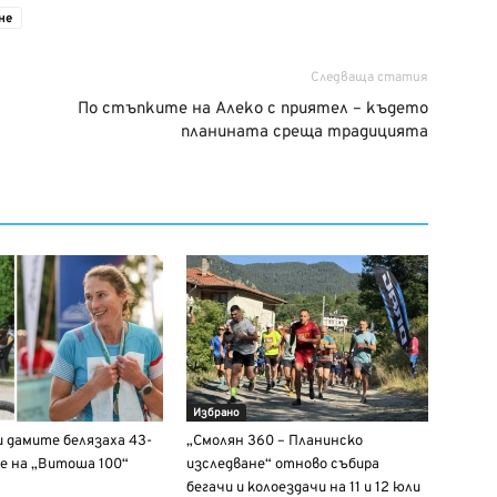
не
Следваща статия
По стъпките на Алеко с приятел – където
планината среща традицията
Избрано
и дамите белязаха 43-
„Смолян 360 – Планинско
е на „Витоша 100“
изследване“ отново събира
бегачи и колоездачи на 11 и 12 юли