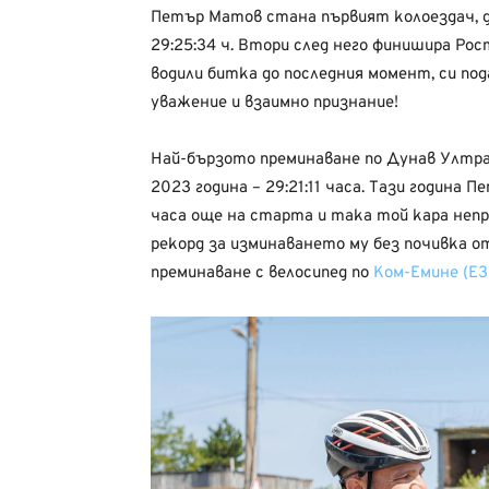
Петър Матов стана първият колоездач, д
29:25:34 ч. Втори след него финишира Р
водили битка до последния момент, си по
уважение и взаимно признание!
Най-бързото преминаване по Дунав Ултра
2023 година – 29:21:11 часа. Тази годин
часа още на старта и така той кара неп
рекорд за изминаването му без почивка от
преминаване с велосипед по
Ком-Емине (E3