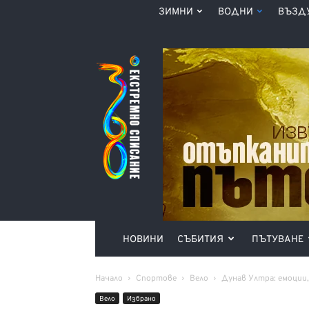
ЗИМНИ
ВОДНИ
ВЪЗД
Списание
360°
НОВИНИ
СЪБИТИЯ
ПЪТУВАНЕ
Начало
Спортове
Вело
Дунав Ултра: емоции
Вело
Избрано