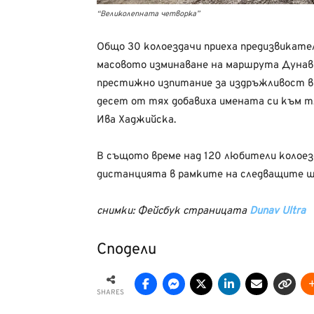
“Великолепната четворка”
Общо 30 колоездачи приеха предизвикат
масовото изминаване на маршрута Дунав
престижно изпитание за издръжливост в
десет от тях добавиха имената си към т
Ива Хаджийска.
В същото време над 120 любители колоез
дистанцията в рамките на следващите ш
снимки: Фейсбук страницата
Dunav Ultra
Сподели
SHARES