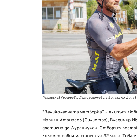
Ростислав Григоров и Петър Матов на финала на Дунав
“Великолепната четворка” – екипът люб
Мариян Атанасов (Силистра), Владимир Ив
достигна до Дуранкулак. Отборът постав
километровия маршрут за 32 часа. Това 