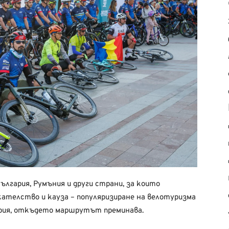
лгария, Румъния и други страни, за които
кателство и кауза – популяризиране на велотуризма
гария, откъдето маршрутът преминава.