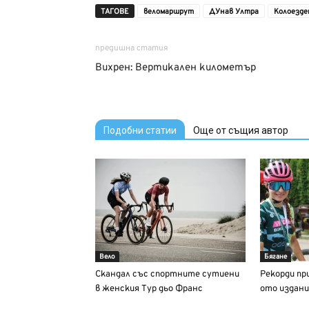
ТАГОВЕ
веломаршрут
ДУнав Ултра
Колоезде
предишна статия
Вихрен: Вертикален километър
Подобни статии
Още от същия автор
Вело
Бягане
Скандал със спортните сутиени
Рекорди пр
в женския Тур дьо Франс
ото издани