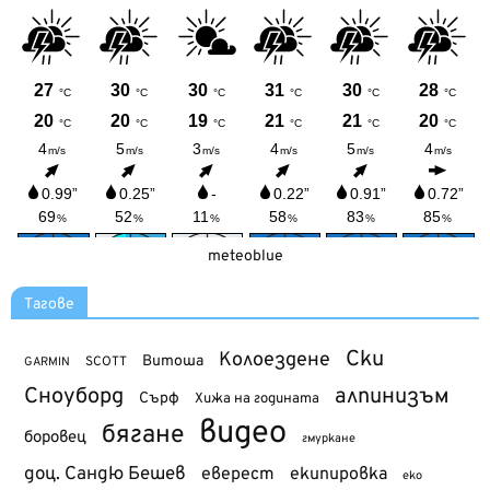
meteoblue
Тагове
Ски
Колоездене
Витоша
SCOTT
GARMIN
Сноуборд
алпинизъм
Сърф
Хижа на годината
видео
бягане
боровец
гмуркане
доц. Сандю Бешев
еверест
екипировка
еко