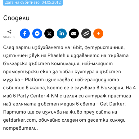
Дата на събитието: 04.05.2012
Сподели
SHARES
След парти избухването на 16bit, футуристичния,
изтънчен звук на Phaeleh и издаването на първата
българска дъбстеп компилация, най-младият
промоутърски екип за ърбан култура и дъбстеп
музика – Platform изненадва с най-грандиозното
събитие в жанра, което се е случвало в България. На 4
май в Party Center 4 KM с целия си антураж пристига
най-голямата дъбстеп медия в света – Get Darker!
Партито ще се излъчва на живо през сайта на
getdarker.com, обичайно следен от десетки хиляди
потребители.