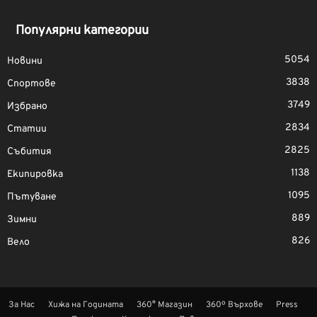
Популярни категории
5054
Новини
3838
Спортове
3749
Избрано
2834
Статии
2825
Събития
1138
Екипировка
1095
Пътуване
889
Зимни
826
Вело
За Нас
Хижа на Годината
360° Магазин
360º Върхове
Press