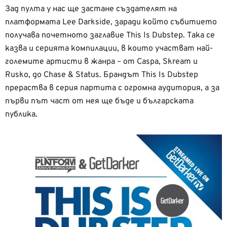
Зад пулта у нас ще застане създателят на
платформата Lee Darkside, заради който събитието
получава почетното заглавие This Is Dubstep. Така се
казва и серията компилации, в които участват най-
големите артисти в жанра – от Caspa, Skream и
Rusko, до Chase & Status. Брандът This Is Dubstep
прераства в серия партита с огромна аудитория, а за
първи път част от нея ще бъде и българската
публика.