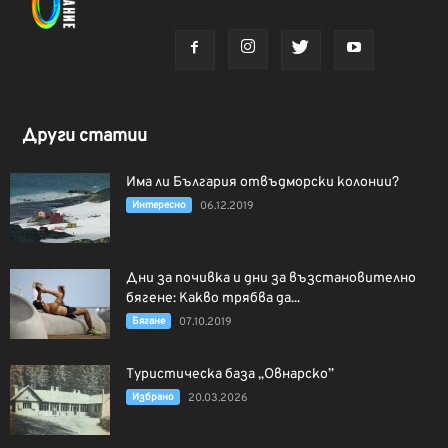
Други статии
Има ли България отвъдморски колонии?
Интерeсно
06.12.2019
Дни за почивка и дни за възстановително
бягене: Какво трябва да...
Бягане
07.10.2019
Туристическа база „Овнарско”
Избрано
20.03.2026