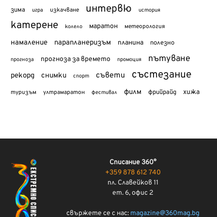
интервю
зима
изкачване
история
игра
катерене
маратон
метеорология
колело
намаление
парапланеризъм
планина
полезно
пътуване
прогноза за времето
прогноза
промоция
състезание
съвети
рекорд
снимки
спорт
филм
хижа
туризъм
фрийрайд
ултрамаратон
фестивал
Списание 360°
+359 878 612 740
пл. Славейков 11
ет. 6, офис 2
свържете се с нас:
magazine@360mag.bg