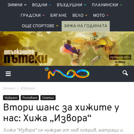
ЗИМНИ
ВОДНИ
ВЪЗДУШНИ
ПЛАНИНСКИ
ГРАДСКИ
БЯГАНЕ
ВЕЛО
МОТО
ОЩЕ СПОРТОВЕ
ХИЖА НА ГОДИНАТА
Начало
Избрано
Избрано
Пътуване
Статии
Втори шанс за хижите у
нас: Хижа „Извора“
Хижа "Извора" се нуждае от нов покрив, матраци и