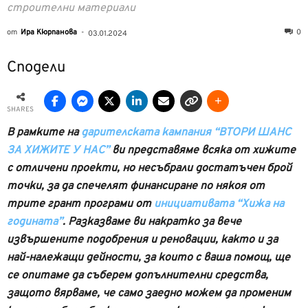
строителни материали
от
Ира Кюрпанова
-
0
03.01.2024
Сподели
SHARES
В рамките на
дарителската кампания “ВТОРИ ШАНС
ЗА ХИЖИТЕ У НАС”
ви представяме всяка от хижите
с отличени проекти, но несъбрали достатъчен брой
точки, за да спечелят финансиране по някоя от
трите грант програми от
инициативата “Хижа на
годината”
. Разказваме ви накратко за вече
извършените подобрения и реновации, както и за
най-належащи дейности, за които с ваша помощ, ще
се опитаме да съберем допълнителни средства,
защото вярваме, че само заедно можем да променим