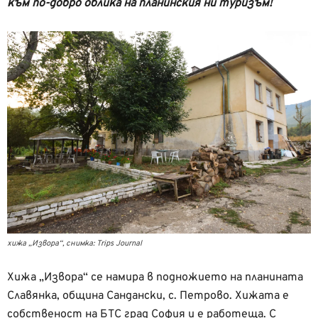
към по-добро облика на планинския ни туризъм!
хижа „Извора“, снимка: Trips Journal
Хижа „Извора“ се намира в подножието на планината
Славянка, община
Сандански, с. Петрово. Хижата
е
собственост на БТС град София и е работеща.
С