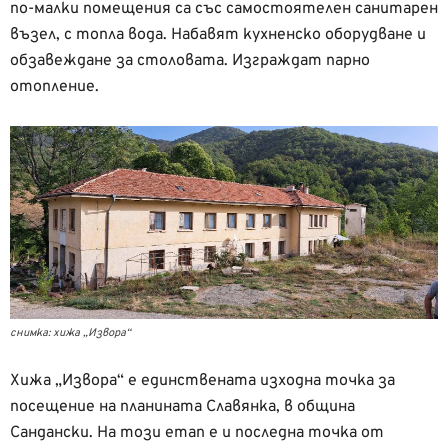
по-малки помещения са със самостоятелен санитарен
възел, с топла вода. Набавят кухненско оборудване и
обзавеждане за столовата. Изграждат парно
отопление.
снимка: хижа „Извора“
Хижа „Извора“ е единствената изходна точка за
посещение на планината Славянка, в община
Сандански.
На този етап е и последна точка от