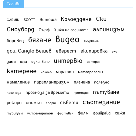
Тагове
Ски
Колоездене
Витоша
SCOTT
GARMIN
Сноуборд
алпинизъм
Сърф
Хижа на годината
видео
бягане
боровец
гмуркане
доц. Сандю Бешев
еверест
екипировка
еко
интервю
зима
изкачване
история
игра
катерене
маратон
метеорология
колело
намаление
парапланеризъм
планина
полезно
пътуване
прогноза за времето
прогноза
промоция
състезание
съвети
рекорд
снимки
спорт
филм
хижа
туризъм
фрийрайд
ултрамаратон
фестивал