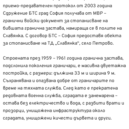
приемо-предавателен протокол от 2003 година
Сдружение
БТС град София получава от МВР –
гранични войски документ за стопанисване на
бившата гранична застава, намираща се в полите на
Славянка.
С договор БТС – София предоставя обекта
за
стопанисване на ТД „Славянка“, село Петрово.
Строената през 1959 – 1961 година гранична застава,
подслонила
поколения граничари, е масивна двуетажна
постройка, с размери: дължина
33 м и ширина 9 м.
Съхранявана и опазвана добре от граничарите по
време
на тяхната служба. След като е прекратена
редовната
военна служба, сградата е занемарена –
остава без електричество и вода, с
разбити врати и
прозорци, унищожена инфраструктура около
сградата, унищожени
кичести дървета и други.