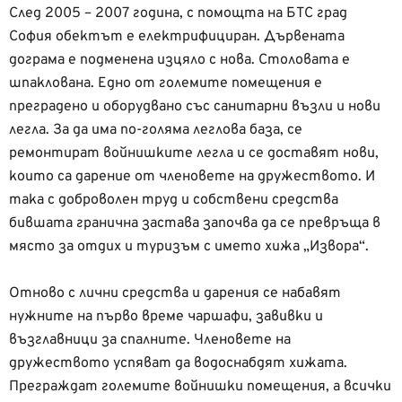
След 2005 – 2007 година, с помощта на БТС град
София обектът е
електрифициран. Дървената
дограма е подменена изцяло с нова. Столовата е
шпаклована. Едно от
големите помещения е
преградено и оборудвано със санитарни възли и нови
легла
. За да има по-голяма леглова база, се
ремонтират войнишките легла и се доставят нови,
които са дарение от членовете на дружеството.
И
така с доброволен труд и собствени средства
бившата гранична застава започва да се превръща в
място за отдих и туризъм
с името
хижа
„Извора“.
Отново с лични средства и дарения се набавят
нужните на първо време чаршафи, завивки и
възглавници за спалните. Членовете на
дружеството успяват да водоснабдят хижата.
Преграждат големите войнишки помещения, а всички