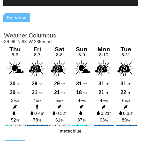
Времето
meteoblue