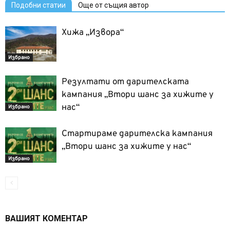
Подобни статии
Още от същия автор
Хижа „Извора“
Избрано
Резултати от дарителската
кампания „Втори шанс за хижите у
нас“
Избрано
Стартираме дарителска кампания
„Втори шанс за хижите у нас“
Избрано
ВАШИЯТ КОМЕНТАР