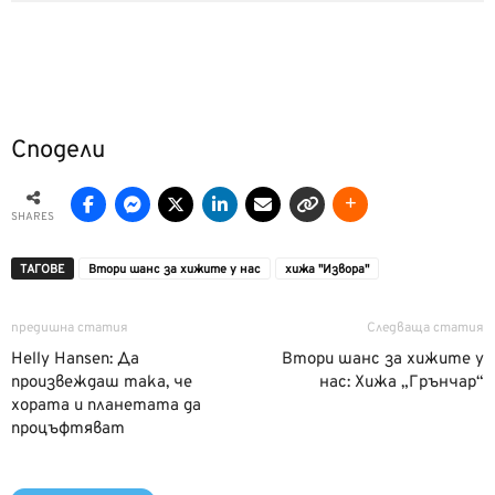
Сподели
SHARES
ТАГОВЕ
Втори шанс за хижите у нас
хижа "Извора"
предишна статия
Следваща статия
Helly Hansen: Да
Втори шанс за хижите у
произвеждаш така, че
нас: Хижа „Грънчар“
хората и планетата да
процъфтяват