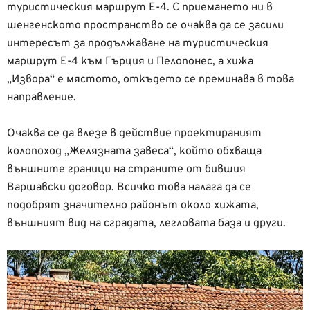
туристическия маршрут Е-4.
С приемането ни в
шенгенското пространство се очаква да се засили
интересът за продължаване на туристическия
маршрут Е-4 към Гърция и
Пелопонес, а хижа
„Извора“ е мястото, откъдето се преминава в това
направление.
Очаква се да влезе в действие проектираният
колопоход
„Желязната завеса“, който обхваща
външните граници на страните от бившия
Варшавски договор.
Всичко това налага да се
подобрят значително районът около хижата,
външният вид на сградата, легловата база и други.