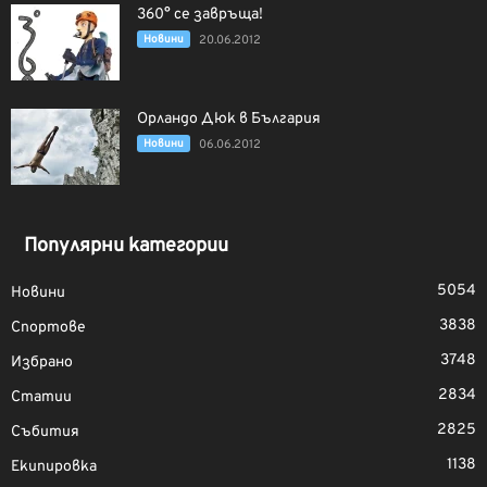
360° се завръща!
Новини
20.06.2012
Орландо Дюк в България
Новини
06.06.2012
Популярни категории
5054
Новини
3838
Спортове
3748
Избрано
2834
Статии
2825
Събития
1138
Екипировка