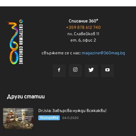
Списание 360°
+359 878 612 740
пл. Славейков 11
ет. 6, офис 2
свържете се с нас:
magazine@360mag.bg
Други статии
Dr.isla: Забърсва нужди всякакви!
Екипировка
04.11.2020