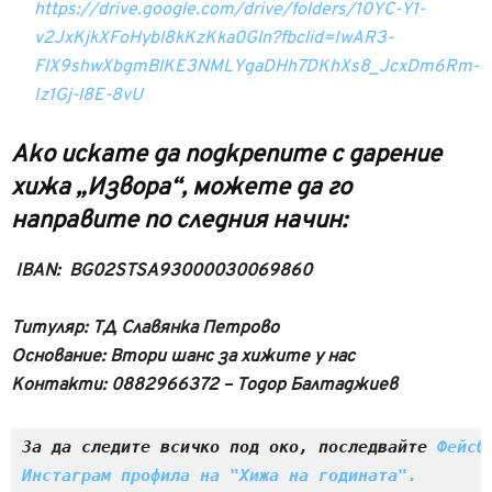
https://drive.google.com/drive/folders/10YC-Y1-
v2JxKjkXFoHybl8kKzKka0Gln?fbclid=IwAR3-
FlX9shwXbgmBlKE3NMLYgaDHh7DKhXs8_JcxDm6Rm-
Iz1Gj-l8E-8vU
Ако искате да подкрепите с дарение
хижа „Извора“, можете да го
направите по следния начин:
IBAN: BG02STSA93000030069860
Титуляр: ТД Славянка Петрово
Основание: Втори шанс за хижите у нас
К
онтакти: 0882966372 – Тодор Балтаджиев
За да следите всичко под око, последвайте 
Фейсб
Инстаграм профила на "Хижа на годината".