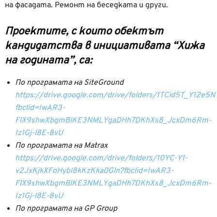
на фасадата. Ремонт на беседката и други.
Проектите, с които обектът
кандидатства в инициативата “Хижа
на годината”, са:
По програмата на SiteGround
https://drive.google.com/drive/folders/1TCid5T_Y12
fbclid=IwAR3-
FlX9shwXbgmBlKE3NMLYgaDHh7DKhXs8_JcxDm6Rm-
Iz1Gj-l8E-8vU
По програмата на Matrax
https://drive.google.com/drive/folders/10YC-Y1-
v2JxKjkXFoHybl8kKzKka0Gln?fbclid=IwAR3-
FlX9shwXbgmBlKE3NMLYgaDHh7DKhXs8_JcxDm6Rm-
Iz1Gj-l8E-8vU
По програмата на GP Group