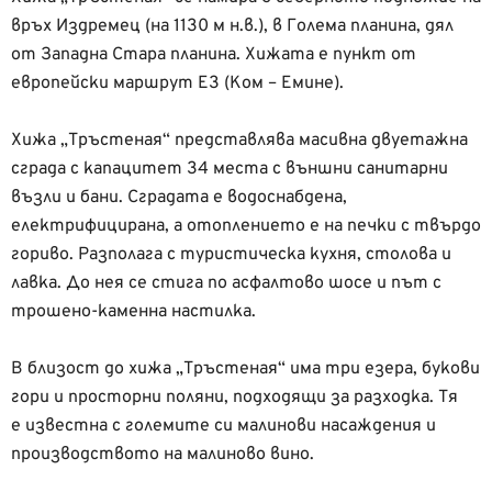
връх Издремец (на 1130 м н.в.), в Голема планина, дял
от Западна Стара планина. Хижата е пункт от
европейски маршрут E3 (Ком – Емине).
Хижа „Тръстеная“ представлява масивна двуетажна
сграда с капацитет 34 места с външни санитарни
възли и бани. Сградата е водоснабдена,
електрифицирана, а отоплението е на печки с твърдо
гориво. Разполага с туристическа кухня, столова и
лавка. До нея се стига по асфалтово шосе и път с
трошено-каменна настилка.
В близост до хижа „Тръстеная“ има три езера, букови
гори и просторни поляни, подходящи за разходка. Тя
е известна с големите си малинови насаждения и
производството на малиново вино.