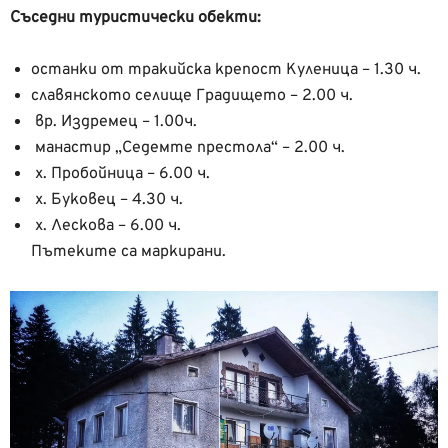
Съседни туристически обекти:
останки от тракийска крепост Куленица – 1.30 ч.
славянското селище Градището – 2.00 ч.
вр. Издремец – 1.00ч.
манастир „Седемте престола“ – 2.00 ч.
х. Пробойница – 6.00 ч.
х. Буковец – 4.30 ч.
х. Лескова – 6.00 ч.
Пътеките са маркирани.