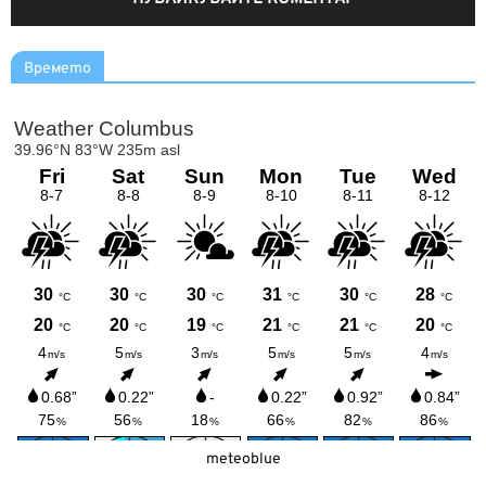
Времето
meteoblue