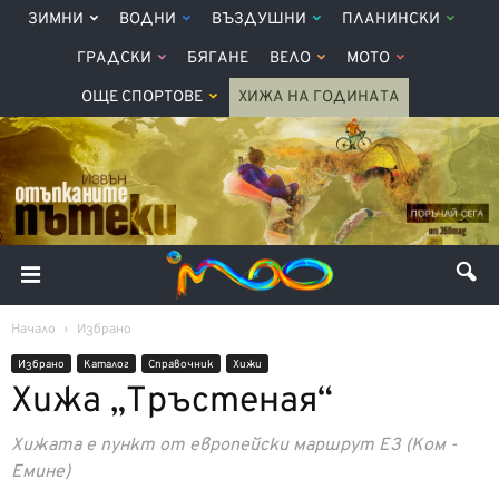
ЗИМНИ
ВОДНИ
ВЪЗДУШНИ
ПЛАНИНСКИ
ГРАДСКИ
БЯГАНЕ
ВЕЛО
МОТО
ОЩЕ СПОРТОВЕ
ХИЖА НА ГОДИНАТА
Начало
Избрано
Избрано
Каталог
Справочник
Хижи
Хижа „Тръстеная“
Хижата е пункт от европейски маршрут E3 (Ком -
Емине)