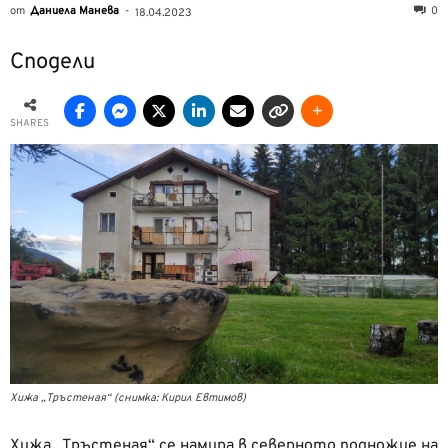
от
Даниела Манева
-
0
18.04.2023
Сподели
SHARES
Хижа „Тръстеная“ (снимка: Кирил Евтимов)
Хижа „Тръстеная“ се намира в северното подножие на