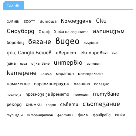
Тагове
Ски
Колоездене
Витоша
SCOTT
GARMIN
Сноуборд
алпинизъм
Сърф
Хижа на годината
видео
бягане
боровец
гмуркане
доц. Сандю Бешев
еверест
екипировка
еко
интервю
зима
изкачване
история
игра
катерене
маратон
метеорология
колело
намаление
парапланеризъм
планина
полезно
пътуване
прогноза за времето
прогноза
промоция
състезание
съвети
рекорд
снимки
спорт
филм
хижа
туризъм
фрийрайд
ултрамаратон
фестивал