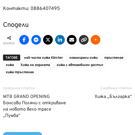
Контакти: 0886407495
Сподели
SHARES
ТАГОВЕ
най-чиста хижа Kärcher
номинирани хижи
тръстеная
хижа
Хижа на годината
хижа с автомобилен достъп
хижа тръстеная
предишна статия
Следваща статия
MTB GRAND OPENING
Хижа „Българка“
Бонсови Поляни с откриване
на новото вело трасе
„Пумба“