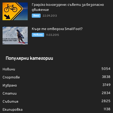
Градско колоездене: съвети за безопасно
движение
Вело
22.09.2013
Къде те отведоха SmallFoot?
Новини
11.03.2015
Популярни категории
5054
Новини
3838
Спортове
3749
Избрано
2834
Статии
2825
Събития
1138
Екипировка