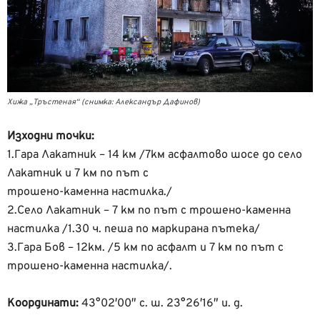
Хижа „Тръстеная“ (снимка: Александър Дафинов)
Изходни точки:
1.Гара Лакатник – 14 км /7км асфалтово шосе до село
Лакатник и 7 км по път с
трошено-каменна настилка./
2.Село Лакатник – 7 км по път с трошено-каменна
настилка /1.30 ч. пеша по маркирана пътека/
3.Гара Бов – 12км. /5 км по асфалт и 7 км по път с
трошено-каменна настилка/.
Координати:
43°02′00″ с. ш. 23°26′16″ и. д.