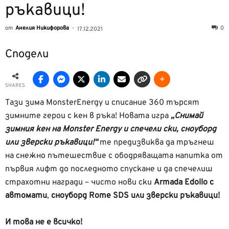
ръкавици!
от
Анелия Никифорова
-
0
17.12.2021
Сподели
SHARES
Тази зима МоnsterEnergy и списание 360 търсят
зимните герои с кен в ръка! Новата игра
„Снимай
зимния кен на Monster Energy и спечели ски, сноуборд
или зверски ръкавици!“
те предизвиква да тръгнеш
на снежно пътешествие с ободряващата напитка от
първия лифт до последното спускане и да спечелиш
страхотни награди – чисто нови ски
Armada Edollo с
автомати
,
сноуборд Rome SDS или зверски ръкавици!
И това не е всичко!