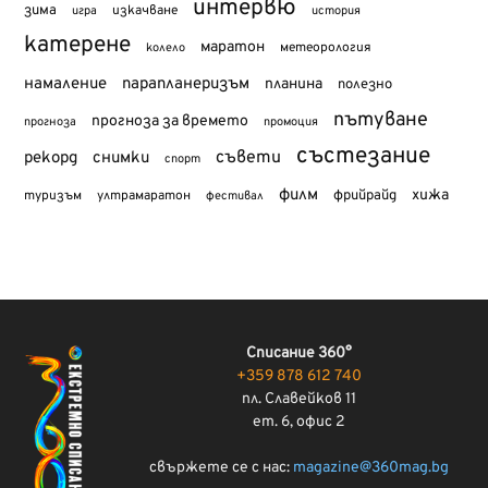
интервю
зима
изкачване
история
игра
катерене
маратон
метеорология
колело
намаление
парапланеризъм
планина
полезно
пътуване
прогноза за времето
прогноза
промоция
състезание
съвети
рекорд
снимки
спорт
филм
хижа
туризъм
фрийрайд
ултрамаратон
фестивал
Списание 360°
+359 878 612 740
пл. Славейков 11
ет. 6, офис 2
свържете се с нас:
magazine@360mag.bg