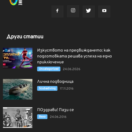
Други статии
Изкуството на предвиждането: как
подготовката решава успеха на едно
приключение
Uncategorized
24.06.2026
Лична подводница
Scubadiving
17.11.2016
ПОздрави! Пази се
Вело
24.06.2016