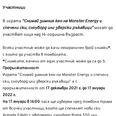
Участници
В играта
“Снимай зимния кен на Monster Energy и
спечели ски, сноуборд или зверски ръкавици”
могат да
участват лица над 16-годишна възраст.
Всеки участник може да качи неограничен брой снимки
*
,
с които да участва в томболата.
*
Снимките, качени от един участник може да са до 5.
Продължителност
Играта “Снимай зимния кен на Monster Energy и спечели
ски, сноуборд или зверски ръкавици” е с
продължителност от
17 декември 2021 г. до 17 януари
2022 г.
На 17 януари в 16:00
часа ще изберем чрез томбола трима
от всички участници, които ще спечелят нови ски
Armada Edollo с автомати, сноуборд Rome SDS или