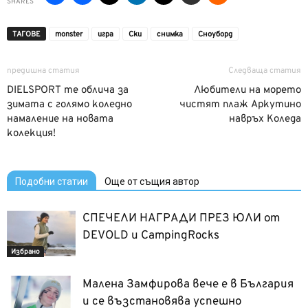
SHARES
ТАГОВЕ
monster
игра
Ски
снимка
Сноуборд
предишна статия
Следваща статия
DIELSPORT те облича за
Любители на морето
зимата с голямо коледно
чистят плаж Аркутино
намаление на новата
навръх Коледа
колекция!
Подобни статии
Още от същия автор
СПЕЧЕЛИ НАГРАДИ ПРЕЗ ЮЛИ от
DEVOLD и CampingRocks
Избрано
Малена Замфирова вече е в България
и се възстановява успешно