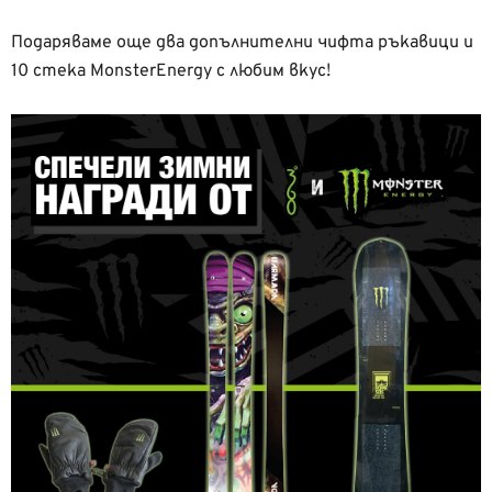
Подаряваме още два допълнителни чифта ръкавици и
10 стека MonsterEnergy с любим вкус!