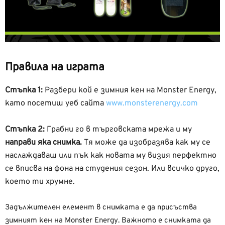
Правила на играта
Стъпка 1:
Разбери кой е зимния кен на Monster Energy,
като посетиш уеб сайта
www.monsterenergy.com
Стъпка 2:
Грабни го в търговската мрежа и му
направи яка снимка.
Тя може да изобразява как му се
наслаждаваш или пък как новата му визия перфектно
се вписва на фона на студения сезон. Или всичко друго,
което ти хрумне.
Задължителен елемент в снимката е да присъства
зимният кен на Monster Energy. Важното е снимката да