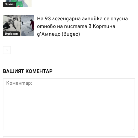
Зимни
На 93 легендарна алпийка се спусна
отново на пистата в Кортина
д’Ампецо (видео)
Избрано
ВАШИЯТ КОМЕНТАР