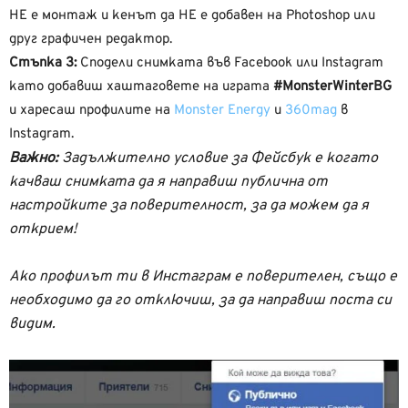
НЕ е монтаж и кенът да НЕ е добавен на Photoshop или
друг графичен редактор.
Стъпка 3:
Сподели снимката във Facebook или Instagram
като добавиш хаштаговете на играта
#MonsterWinterBG
и харесаш профилите на
Monster Energy
и
360mag
в
Instagram.
Важно:
Задължително условие за Фейсбук е когато
качваш снимката да я направиш публична от
настройките за поверителност, за да можем да я
открием!
Ако профилът ти в Инстаграм е поверителен, също е
необходимо да го отключиш, за да направиш поста си
видим.