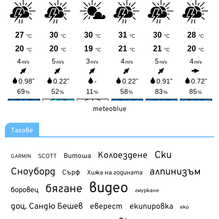
meteoblue
Тагове
Ски
Колоездене
Витоша
SCOTT
GARMIN
Сноуборд
алпинизъм
Сърф
Хижа на годината
видео
бягане
боровец
гмуркане
доц. Сандю Бешев
еверест
екипировка
еко