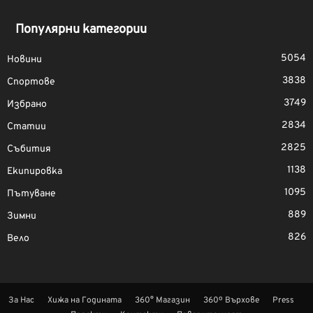
Популярни категории
5054
Новини
3838
Спортове
3749
Избрано
2834
Статии
2825
Събития
1138
Екипировка
1095
Пътуване
889
Зимни
826
Вело
За Нас
Хижа на Годината
360° Магазин
360º Върхове
Press