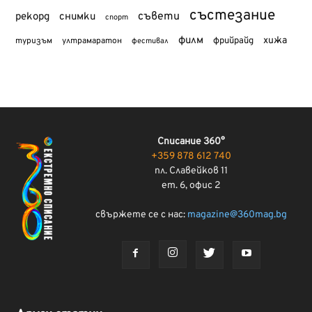
състезание
съвети
рекорд
снимки
спорт
филм
хижа
туризъм
фрийрайд
ултрамаратон
фестивал
Списание 360°
+359 878 612 740
пл. Славейков 11
ет. 6, офис 2
свържете се с нас:
magazine@360mag.bg