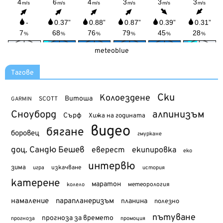
meteoblue
Тагове
Ски
Колоездене
Витоша
SCOTT
GARMIN
Сноуборд
алпинизъм
Сърф
Хижа на годината
видео
бягане
боровец
гмуркане
доц. Сандю Бешев
еверест
екипировка
еко
интервю
зима
изкачване
история
игра
катерене
маратон
метеорология
колело
намаление
парапланеризъм
планина
полезно
пътуване
прогноза за времето
прогноза
промоция