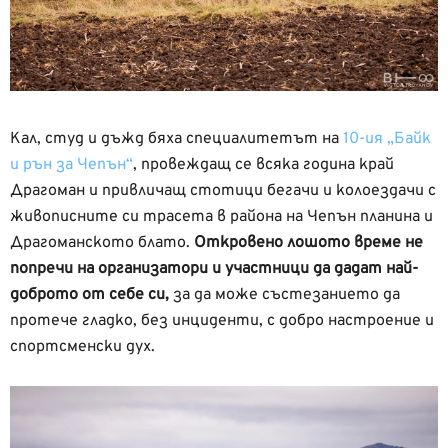
Кал, студ и дъжд бяха специалитетът на
10-ия „Байк
и рън за Чепън“
, провеждащ се всяка година край
Драгоман и привличащ стотици бегачи и колоездачи с
живописните си трасета в района на Чепън планина и
Драгоманското блато.
Откровено лошото време не
попречи на организатори и участници да дадат най-
доброто от себе си,
за да може състезанието да
протече гладко, без инциденти, с добро настроение и
спортсменски дух.