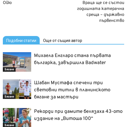
Ойю
Враца ще се състои
годишната катерачна
среща – държавно
първенство
Подобни статии
Още от същия автор
Михаела Енгларо стана първата
българка, завършила Badwater
Бягане
Шабан Мустафа спечели три
световни титли в планинското
бягане за мастъри
Бягане
Рекорди при дамите белязаха 43-ото
издание на „Витоша 100“
Бягане