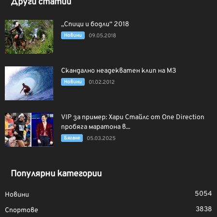
Други статии
„Спици и бодли“ 2018
Новини
09.05.2018
Скандално неадекватен клип на МЗ
Новини
01.02.2012
VIP за пример: Хари Стайлс от One Direction
пробяга маратона в...
Бягане
05.03.2025
Популярни категории
5054
Новини
3838
Спортове