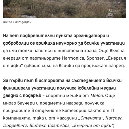
KrisoK Photography
На пет подкрепителни пункта организатори и
доброволци се грижиха неуморно за всички участници
да има топли напитки и питателна храна. Още вкусна
енергия от партньорите Harmonica, Sponser, „Енергия
от ядки“ даваше сили на всички да продължат напред.
За първи път в историята на състезанието всички
финиширали участници получиха юбилейни медали
заедно с подарък
– спортни мешки от
Melon.
Още
много ваучери и предметни награди получиха
призьорите в отделните категории както от IT
компанията, така и от магазини „
Стената“, Karcher,
Doppelherz, Biofresh Cosmetics, „Енергия от ядки“,