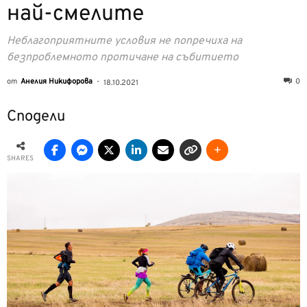
най-смелите
Неблагоприятните условия не попречиха на
безпроблемното протичане на събитието
от
Анелия Никифорова
-
0
18.10.2021
Сподели
SHARES