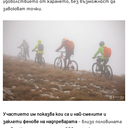
удоволствието от карането, без възможност да
завоюват точки.
Участието им показва кои са и най-смелите и
заклети фенове на надпреварата
– близо половината