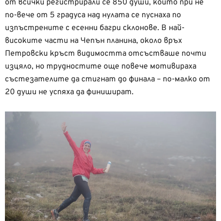
от всички регистрирали се 850 души, които при не
по-вече от 5 градуса над нулата се пуснаха по
изпъстрените с есенни багри склонове. В най-
високите части на Чепън планина, около връх
Петровски кръст видимостта отсъстваше почти
изцяло, но трудностите още повече мотивираха
състезателите да стигнат до финала – по-малко от
20 души не успяха да финишират.