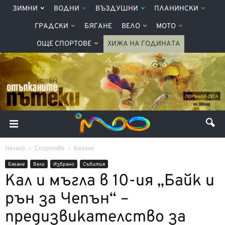
ЗИМНИ
ВОДНИ
ВЪЗДУШНИ
ПЛАНИНСКИ
ГРАДСКИ
БЯГАНЕ
ВЕЛО
МОТО
ОЩЕ СПОРТОВЕ
ХИЖА НА ГОДИНАТА
Начало
Спортове
Бягане
Бягане
Вело
Избрано
Събития
Кал и мъгла в 10-ия „Байк и
рън за Чепън“ –
предизвикателство за