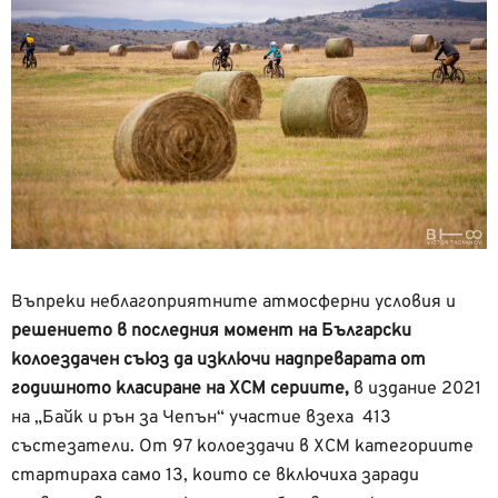
Въпреки неблагоприятните атмосферни условия и
решението в последния момент на Български
колоездачен съюз да изключи надпреварата от
годишното класиране на XCM сериите,
в издание 2021
на „Байк и рън за Чепън“ участие взеха
413
състезатели. От 97 колоездачи в XCM категориите
стартираха само 13, които се включиха заради