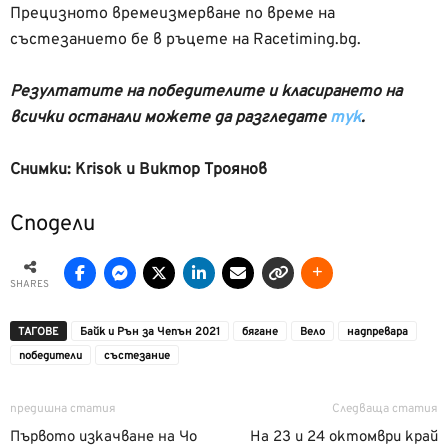
Прецизното времеизмерване по време на
състезанието бе в ръцете на Racetiming.bg.
Резултатите на победителите и класирането на
всички останали можете да разгледате
тук
.
Снимки: Krisok и Виктор Троянов
Сподели
SHARES
ТАГОВЕ
Байк и Рън за Чепън 2021
бягане
Вело
надпревара
победители
състезание
предишна статия
Следваща статия
Първото изкачване на Чо
На 23 и 24 октомври край