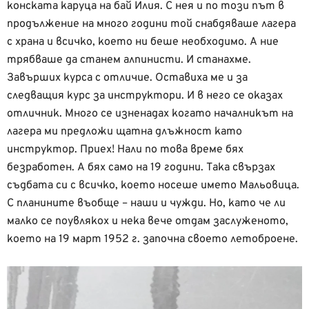
конската каруца на бай Илия. С нея и по този път в
продължение на много години той снабдяваше лагеpa
с храна и всичко, което ни беше необходимо. А ние
трябваше да станем алпинисти. И
станахме.
Завърших курса с отличие. Оставиха ме и за
следващия курс за инструктори. И
в него се оказах
отличник. Много се изненадах когато началникът на
лагера ми предложи щатна длъжност като
инструктор. Приех! Нали по това време бях
безработен. А бях само на 19 години. Така свързах
съдбата си с всичко, което носеше името Мальовица.
С планините въобще – наши и чужди. Но, като че ли
малко се поувлякох и нека вече отдам заслуженото,
което на 19 март 1952 г. започна своето летоброене.