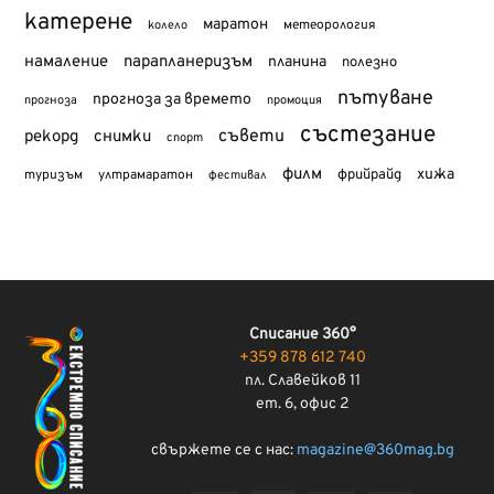
катерене
маратон
метеорология
колело
намаление
парапланеризъм
планина
полезно
пътуване
прогноза за времето
прогноза
промоция
състезание
съвети
рекорд
снимки
спорт
филм
хижа
туризъм
фрийрайд
ултрамаратон
фестивал
Списание 360°
+359 878 612 740
пл. Славейков 11
ет. 6, офис 2
свържете се с нас:
magazine@360mag.bg