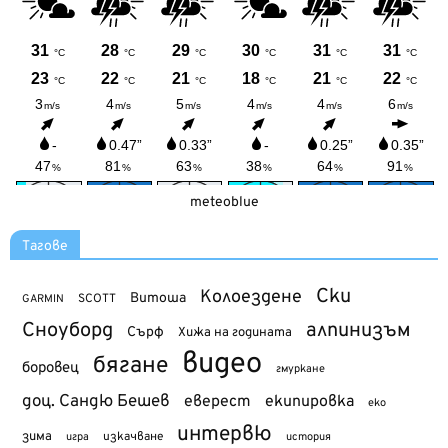
meteoblue
Тагове
Ски
Колоездене
Витоша
SCOTT
GARMIN
Сноуборд
алпинизъм
Сърф
Хижа на годината
видео
бягане
боровец
гмуркане
доц. Сандю Бешев
еверест
екипировка
еко
интервю
зима
изкачване
история
игра