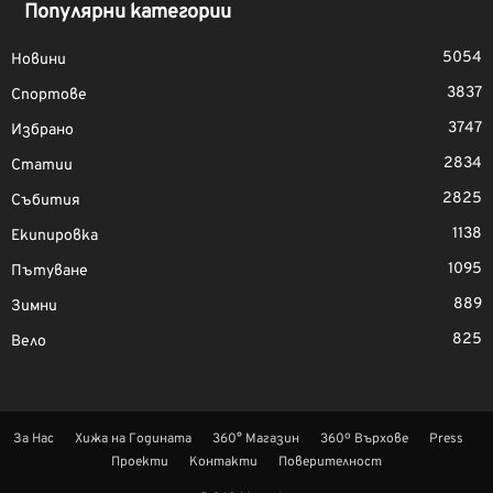
Популярни категории
5054
Новини
3837
Спортове
3747
Избрано
2834
Статии
2825
Събития
1138
Екипировка
1095
Пътуване
889
Зимни
825
Вело
За Нас
Хижа на Годината
360° Магазин
360º Върхове
Press
Проекти
Контакти
Поверителност