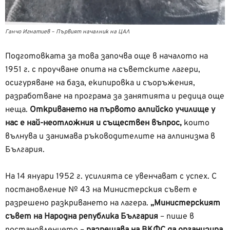
Ганчо Игнатиев – Първият началник на ЦАЛ
Подготовката за това започва още в началото на
1951 г. с проучване опита на съветските лагeри,
осигуряване на база, екипировка и съоръжения,
разработване на програма за занятията и редица още
неща.
Откриването на първото алпийско училище у
нас е най-неотложния и съществен въпрос,
които
вълнува и занимава ръководителите на алпинизма в
България.
На 14 януари 1952 г. усилията се увенчават с успех. С
постановление № 43 на Министерския съвет е
разрешено разкриването на лагера.
„Министерският
съвет на Народна република България
– пише в
постановлението –
разрешава на ВКФС
да организира