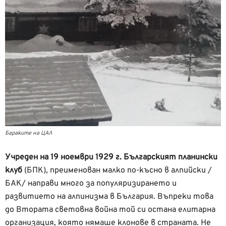
Бараките на ЦАЛ
Учреден на 19 ноември 1929 г. Българският планински
клуб
(БПК), преименован малко по-късно в алпийски /
БАК/ направи много за популяризирането и
развитието на алпинизма в България. Въпреки това
до Втората световна война той си остана елитарна
организация, която нямаше клонове в страната. Не