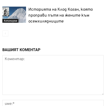
Историята на Клод Коган, която
проправи пътя на жените към
осемхилядниците
Алпинизъм
ВАШИЯТ КОМЕНТАР