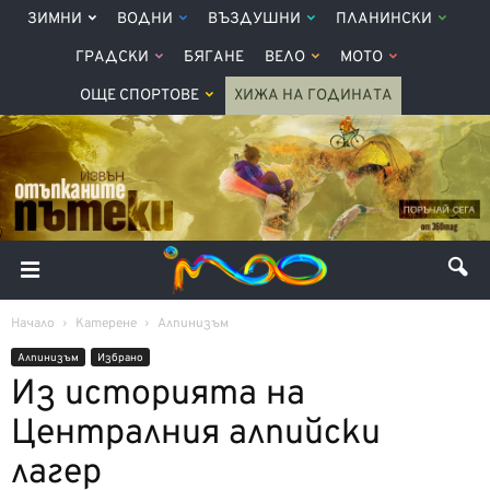
ЗИМНИ
ВОДНИ
ВЪЗДУШНИ
ПЛАНИНСКИ
ГРАДСКИ
БЯГАНЕ
ВЕЛО
МОТО
ОЩЕ СПОРТОВЕ
ХИЖА НА ГОДИНАТА
Начало
Катерене
Алпинизъм
Алпинизъм
Избрано
Из историята на
Централния алпийски
лагер