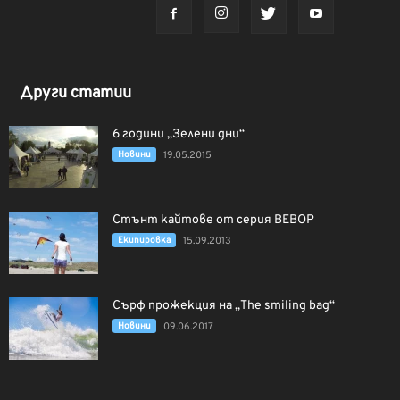
Други статии
6 години „Зелени дни“
Новини
19.05.2015
Стънт кайтове от серия BEBOP
Екипировка
15.09.2013
Сърф прожекция на „The smiling bag“
Новини
09.06.2017