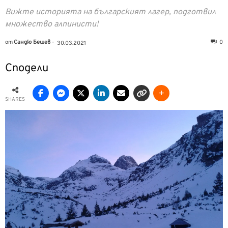
Вижте историята на българският лагер, подготвил
множество алпинисти!
от
Сандю Бешев
-
0
30.03.2021
Сподели
SHARES