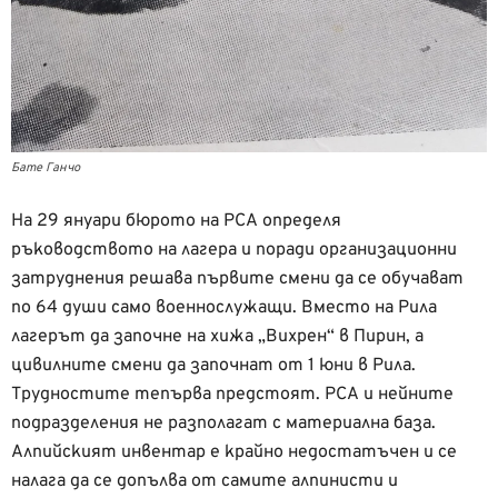
Бате Ганчо
На 29 януари бюрото на РСА определя
ръководството на лагера и поради организационни
затруднения решава първите смени да се обучават
по 64 души само военнослужащи. Вместо на Рила
лагерът да започне на хижа „Вихрен“ в Пирин, а
цивилните смени да започнат от 1 юни в Рила.
Трудностите тепърва предстоят. РСА и нейните
подразделения не разполагат с материална база.
Алпийският инвентар е крайно недостатъчен и се
налага да се допълва от самите алпинисти и