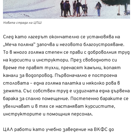
Новата страда на ЦПШ
След като лагерът окончателно се установява на
„Меча поляна” започва и неговото благоустрояване.
То в много голяма степен се прави с доброволния труд
на курсисти и инструктори. През свободното си
време те правят тухли, пренасят камъни, копаят
канали за водопровод. Първоначално е построена
столовата – една голяма палатка и няколко рова в
земята. Със собствен труд е издигната една дървена
барака за спално помещение. Постепенно бараките се
увеличават и в тях се настаняват курсистите,
инструкторите и помощния персонал.
ЦАЛ работи като учебно заведение на ВКФС до