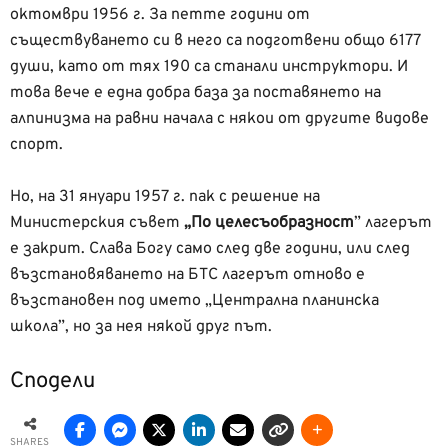
октомври
1956 г. За петте години от
съществуването си в него са подготвени общо 6177
души, като от тях 190 са станали инструктори. И
това вече е една добра база за поставянето на
алпинизма на равни начала с някои от другите видове
спорт.
Но, на 31 януари 1957 г. пак с решение на
Министерския съвет
„По целесъобразност
” лагерът
е закрит. Слава Богу само след две години, или след
възстановяването на БТС лагерът отново е
възстановен под името „Централна планинска
школа”, но за нея някой друг път.
Сподели
SHARES