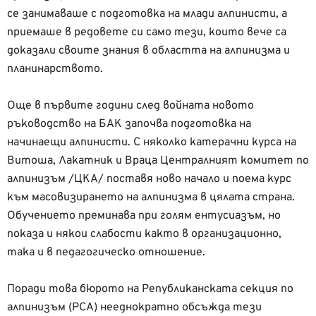
се занимаваше с подготовка на млади алпинисти, а
приемаше в редовете си само тези, които вече са
доказали своите знания в областта на алпинизма и
планинарството.
Още в първите години след войната новото
ръководство на БАК започва подготовка на
начинаещи алпинисти. С няколко катерачни курса на
Витоша, Лакатник
и Враца Централният комитет по
алпинизъм /ЦКА/ поставя ново начало и поема курс
към масовизирането на алпинизма в цялата страна.
Обучението преминава при голям ентусиазъм, но
показа и някои слабости както в организационно,
така и в педагогическо отношение.
Поради това бюрото на Републиканската секция по
алпинизъм (РСА) нееднократно обсъжда тези