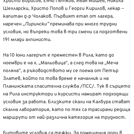
Христо Борисов, Енчо Петков, Иван Мишев, Никола
Шехларски, Христо Попов и Георги Кирилов, лекар –
капитан д-р Чолаков. Първият етап от лагера,
наречен
„Пирински”
преминава при много трудни
условия, но въпреки това в три смени са подготвени
191 млади алпинисти.
На 10 юни лагерът е преместен в Рила, като до
ноември е на
х. „Мальовица“, а след това на „Меча
поляна“, а ръководството му се поема от Петър
Златев, който по това време е началник и на
Планинската спасителна служба /ПСС/. Тук в сърцето
на Рила инструктори и курсисти намират подходящи
условия за работа. Близките скали на Калбура стават
скална лаборатория, като по тях са трасирани редица
маршрути от най-различна категория на трудност.
Битовите условия са тежки. За помещения дори в