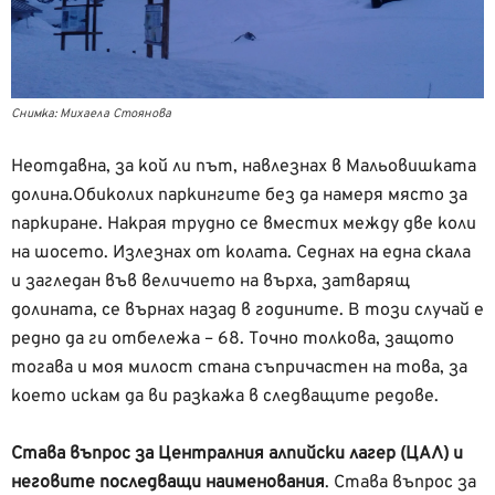
Снимка: Михаела Стоянова
Неотдавна, за кой ли път, навлезнах в Мальовишката
долина.
Обиколих паркингите без да намеря място за
паркиране. Накрая трудно се вместих между две коли
на шосето. Излезнах от колата. Седнах на една скала
и загледан във величието на върха, затварящ
долината, се върнах назад в годините. В този случай е
редно да ги отбележа – 68. Точно толкова, защото
тогава и моя милост стана съпричастен на това, за
което искам да ви разкажа в следващите редове.
Става въпрос за Централния алпийски лагер (ЦАЛ) и
неговите последващи наименования
. Става въпрос за