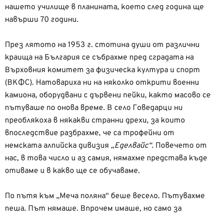
нашето училище в планината, което след година ще
навърши 70 години.
През лятото на 1953 г. стотина души от различни
краища на България се събрахме пред сградата на
Върховния комитет за физическа култура и спорт
(ВКФС). Натовариха ни на няколко открити военни
камиона, оборудвани с дървени пейки, както масово се
пътуваше по онова време. В село Говедарци ни
преоблякоха в някакви странни дрехи, за които
впоследствие разбрахме, че са трофейни от
немската алпийска дивизия
„Еделвайс“.
Повечето от
нас, в това число и аз самия, нямахме представа къде
отиваме и в какво ще се обучаваме.
По пътя към „Меча поляна“ беше весело. Пътувахме
пеша. Път нямаше. Впрочем имаше, но само за