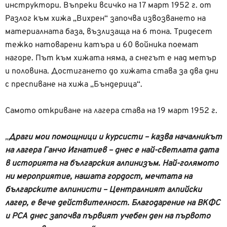
инструктори. Въпреки всичко на 17 март 1952 г. от
Разлог към хижа „Вихрен“ започва извозването на
материалната база, възлизаща на 6 тона. Тридесет
тежко натоварени катъра и 60 войника поемат
нагоре. Път към хижата няма, а снегът е над метър
и половина. Достигането до хижата става за два дни
с преспиване на хижа „Бъндерица“.
Самото откриване на лагера става на 19 март 1952 г.
„
Драги мои помощници и курсисти – казва началникът
на лагера Ганчо Игнатиев – днес е най-светлата дата
в историята на българския алпинизъм. Най-голямото
ни мероприятие, нашата гордост, мечтата на
българските алпинисти – Централният алпийски
лагер, е вече действителност. Благодарение на ВКФС
и РСА днес започва първият учебен ден на първото