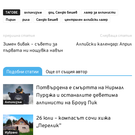
ТАГОВЕ
алпинизъм
доц. Сандю Бешев
лагер за алпинисти
Пирин
рила
Сандю Бешев
централен алпийски лагер
предишна статия
Следваща статия
Зимен бивак – съвети за
Алпийски календар: Април
първата ни нощувка навън
Подобни статии
Още от същия автор
Потвърдена е смъртта на Нирмал
Пурджа и останалите деветима
алпинисти на Броуд Пик
Алпинизъм
26 юли – компасът сочи хижа
„Перелик”
Избрано