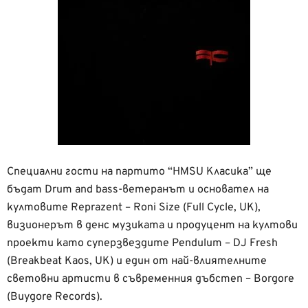
Специални гости на партито “HMSU Класика” ще
бъдат Drum and bass-ветеранът и основател на
култовите Reprazent – Roni Size (Full Cycle, UK),
визионерът в денс музиката и продуцент на култови
проекти като суперзвездите Pendulum – DJ Fresh
(Breakbeat Kaos, UK) и един от най-влиятелните
световни артисти в съвременния дъбстеп – Borgore
(Buygore Records).