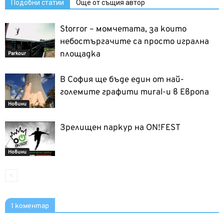
Подобни статии
Още от същия автор
Storror – момчетата, за които
небостъргачите са просто игрална
площадка
Parkour
В София ще бъде един от най-
големите графити mural-и в Европа
Новини
Зрелищен паркур на ON!FEST
Новини
1 коментар