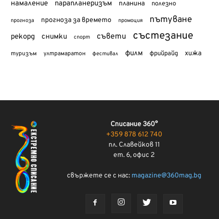
намаление
парапланеризъм
планина
полезно
пътуване
прогноза за времето
прогноза
промоция
състезание
съвети
рекорд
снимки
спорт
филм
хижа
туризъм
фрийрайд
ултрамаратон
фестивал
Списание 360°
+359 878 612 740
пл. Славейков 11
ет. 6, офис 2
свържете се с нас:
magazine@360mag.bg