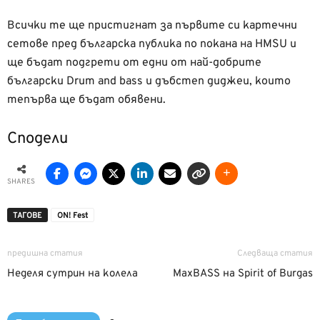
Всички те ще пристигнат за първите си картечни
сетове пред българска публика по покана на HMSU и
ще бъдат подгрети от едни от най-добрите
български Drum and bass и дъбстеп диджеи, които
тепърва ще бъдат обявени.
Сподели
SHARES
ТАГОВЕ
ON! Fest
предишна статия
Следваща статия
Неделя сутрин на колела
MaxBASS на Spirit of Burgas