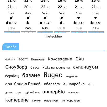
meteoblue
Тагове
Ски
Колоездене
Витоша
SCOTT
GARMIN
Сноуборд
алпинизъм
Сърф
Хижа на годината
видео
бягане
боровец
гмуркане
доц. Сандю Бешев
еверест
екипировка
еко
интервю
зима
изкачване
история
игра
катерене
маратон
метеорология
колело