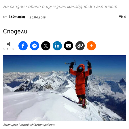
На слизане обаче е изчезнал малайзийски алпинист
от
360mag.bg
-
0
25.04.2019
Сподели
SHARES
Анапурна I снимка:hiketonepal.com