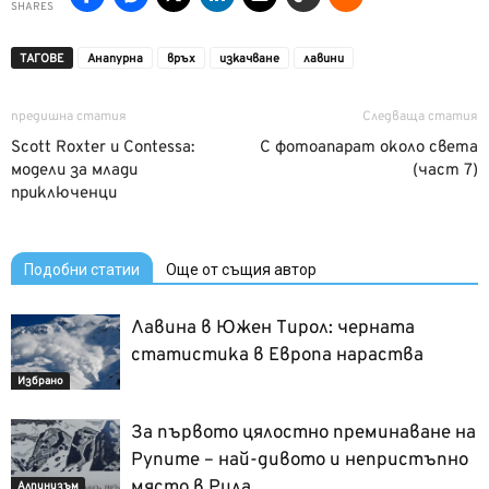
SHARES
ТАГОВЕ
Анапурна
връх
изкачване
лавини
предишна статия
Следваща статия
Scott Roxter и Contessa:
С фотоапарат около света
модели за млади
(част 7)
приключенци
Подобни статии
Още от същия автор
Лавина в Южен Тирол: черната
статистика в Европа нараства
Избрано
За първото цялостно преминаване на
Рупите – най-дивото и непристъпно
място в Рила
Алпинизъм