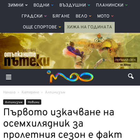
ЗИМНИ
ВОДНИ
ВЪЗДУШНИ
ПЛАНИНСКИ
ГРАДСКИ
БЯГАНЕ
ВЕЛО
МОТО
ОЩЕ СПОРТОВЕ
ХИЖА НА ГОДИНАТА
Начало
Катерене
Алпинизъм
Алпинизъм
Новини
Първото изкачване на
осемхилядник за
пролетния сезон е факт