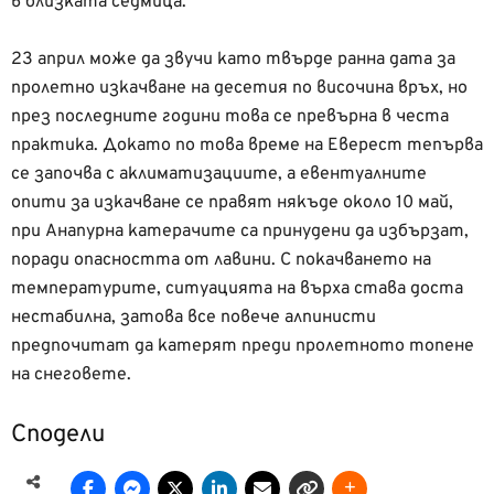
в близката седмица.
23 април може да звучи като твърде ранна дата за
пролетно изкачване на десетия по височина връх, но
през последните години това се превърна в честа
практика. Докато по това време на Еверест тепърва
се започва с аклиматизациите, а евентуалните
опити за изкачване се правят някъде около 10 май,
при Анапурна катерачите са принудени да избързат,
поради опасността от лавини. С покачването на
температурите, ситуацията на върха става доста
нестабилна, затова все повече алпинисти
предпочитат да катерят преди пролетното топене
на снеговете.
Сподели