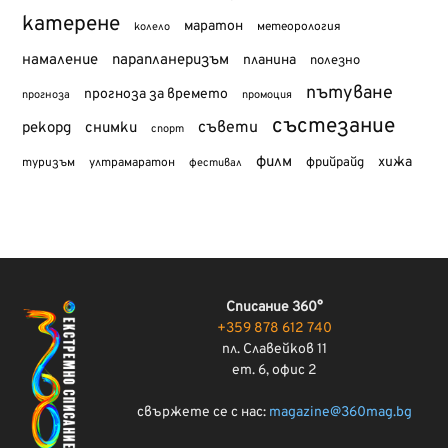
катерене
маратон
метеорология
колело
намаление
парапланеризъм
планина
полезно
пътуване
прогноза за времето
прогноза
промоция
състезание
съвети
рекорд
снимки
спорт
филм
хижа
туризъм
фрийрайд
ултрамаратон
фестивал
Списание 360°
+359 878 612 740
пл. Славейков 11
ет. 6, офис 2
свържете се с нас:
magazine@360mag.bg