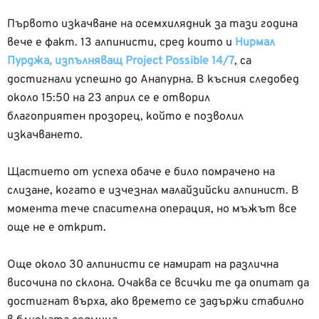
Първото изкачване на осемхилядник за тази година
вече е факт. 13 алпинисти, сред които и
Нирмал
Пурджа, изпълняващ Project Possible 14/7
, са
достигнали успешно до Анапурна. В късния следобед
около 15:50 на 23 април се е отворил
благоприятен прозорец, който е позволил
изкачването.
Щастието от успеха обаче е било помрачено на
слизане, когато е изчезнал малайзийски алпинист. В
момента тече спасителна операция, но мъжът все
още не е открит.
Още около 30 алпинисти се намират на различна
височина по склона. Очаква се всички те да опитат да
достигнат върха, ако времето се задържи стабилно