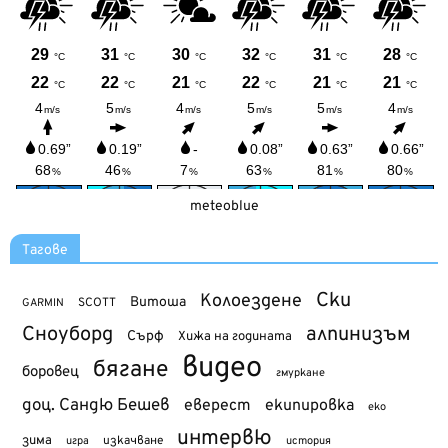
meteoblue
Тагове
Ски
Колоездене
Витоша
SCOTT
GARMIN
Сноуборд
алпинизъм
Сърф
Хижа на годината
видео
бягане
боровец
гмуркане
доц. Сандю Бешев
еверест
екипировка
еко
интервю
зима
изкачване
история
игра