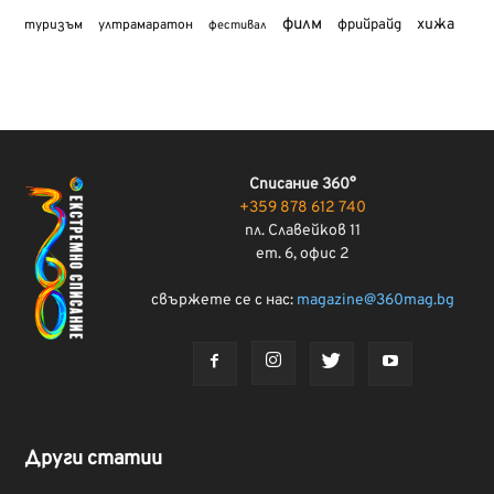
филм
хижа
туризъм
фрийрайд
ултрамаратон
фестивал
Списание 360°
+359 878 612 740
пл. Славейков 11
ет. 6, офис 2
свържете се с нас:
magazine@360mag.bg
Други статии