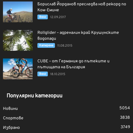
Борислав Йорданов преследва нов рекорд по
Ком-Емине
Вело
12.09.2017
Rollglider – адреналин край Крушунските
водопади
Катерене
11.08.2015
CUBE – от Германия до пътеките и
пътищата на България
Вело
18.10.2015
Популярни категории
5054
Новини
3838
Спортове
3749
Избрано