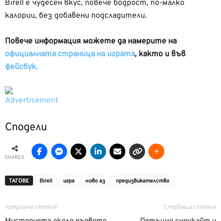
Birell e чудесен вкус, повече бодрост, по-малко
калории, без добавени подсладители.
Повече информация можете да намерите на
официалната страница на играта
, както и във
фейсбук.
Сподели
SHARES
ТАГОВЕ
Birell
игра
ново аз
предизвикателство
предишна статия
Следваща статия