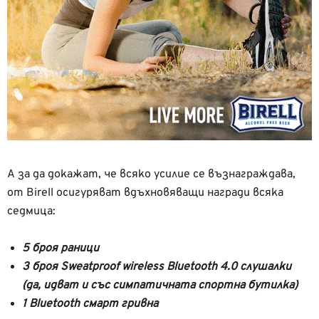
А за да докажат, че всяко усилие се възнаграждава,
от Birell осигуряват вдъхновяващи награди всяка
седмица:
5 броя раници
3 броя Sweatproof wireless Bluetooth 4.0 слушалки
(да, идват и със симпатичната спортна бутилка)
1 Bluetooth смарт гривна