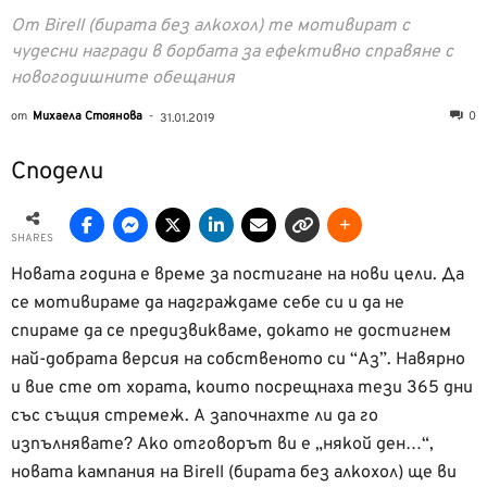
От Birell (бирата без алкохол) те мотивират с
чудесни награди в борбата за ефективно справяне с
новогодишните обещания
от
Михаела Стоянова
-
0
31.01.2019
Сподели
SHARES
Новата година е време за постигане на нови цели. Да
се мотивираме да надграждаме себе си и да не
спираме да се предизвикваме, докато не достигнем
най-добрата версия на собственото си “Аз”. Навярно
и вие сте от хората, които посрещнаха тези 365 дни
със същия стремеж. А започнахте ли да го
изпълнявате? Ако отговорът ви е „някой ден…“,
новата кампания на Birell (бирата без алкохол) ще ви