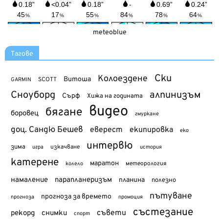
meteoblue
Тагове
Ски
Колоездене
Витоша
SCOTT
GARMIN
Сноуборд
алпинизъм
Сърф
Хижа на годината
видео
бягане
боровец
гмуркане
доц. Сандю Бешев
еверест
екипировка
еко
интервю
зима
изкачване
история
игра
катерене
маратон
метеорология
колело
намаление
парапланеризъм
планина
полезно
пътуване
прогноза за времето
прогноза
промоция
състезание
съвети
рекорд
снимки
спорт