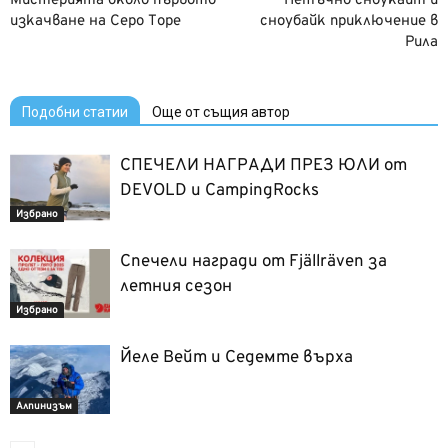
Мистерията около първото
Петъчно сноукайт и
изкачване на Серо Торе
сноубайк приключение в
Рила
Подобни статии
Още от същия автор
СПЕЧЕЛИ НАГРАДИ ПРЕЗ ЮЛИ от
DEVOLD и CampingRocks
Избрано
Спечели награди от Fjällräven за
летния сезон
Избрано
Йеле Вейт и Седемте върха
Алпинизъм