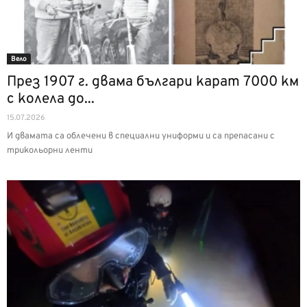
Вело
През 1907 г. двама българи карат 7000 км
с колела до...
15.07.2026
И двамата са облечени в специални униформи и са препасани с
трикольорни ленти