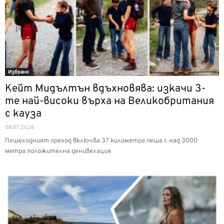
Избрано
Кейт Мидълтън вдъхновява: изкачи 3-
те най-високи върха на Великобритания
с кауза
08.07.2026
Пешеходният преход включва 37 километра пеша с над 3000
метра положителна денивелация