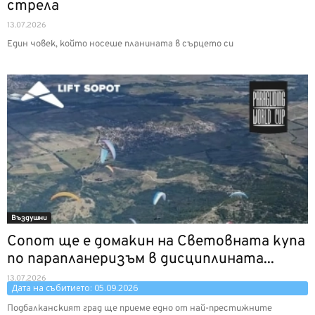
стрела
13.07.2026
Един човек, който носеше планината в сърцето си
Въздушни
Сопот ще е домакин на Световната купа
по парапланеризъм в дисциплината...
13.07.2026
Дата на събитието: 05.09.2026
Подбалканският град ще приеме едно от най-престижните