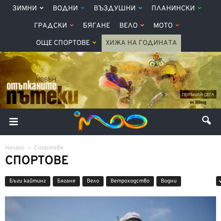
ЗИМНИ
ВОДНИ
ВЪЗДУШНИ
ПЛАНИНСКИ
ГРАДСКИ
БЯГАНЕ
ВЕЛО
МОТО
ОЩЕ СПОРТОВЕ
ХИЖА НА ГОДИНАТА
Начало
Спортове
СПОРТОВЕ
Бъги кайтинг
Бягане
Вело
Ветроходство
Водни
Въздушни