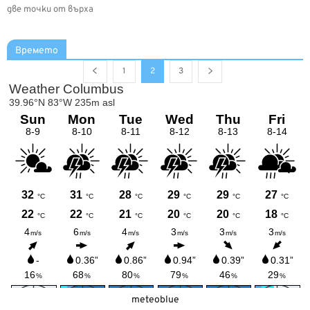
две точки от върха
Времето
1
2
3
meteoblue