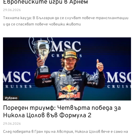
Европейските игри в Арнем
29.06.2026
Тяхната кауза: В България да се случват повече трансплантации
и да се спасяват повече човешки животи
Избрано
Пореден триумф: Четвърта победа за
Никола Цолов във Формула 2
29.06.2026
След победата в Гран при на Австрия, Никола Цолов вече е само на