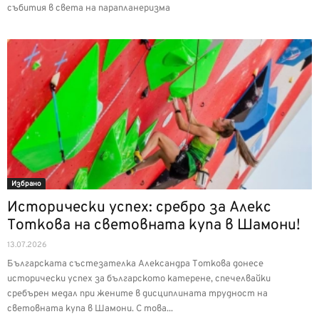
събития в света на парапланеризма
Избрано
Исторически успех: сребро за Алекс
Тоткова на световната купа в Шамони!
13.07.2026
Българската състезателка Александра Тоткова донесе
исторически успех за българското катерене, спечелвайки
сребърен медал при жените в дисциплината трудност на
световната купа в Шамони. С това...