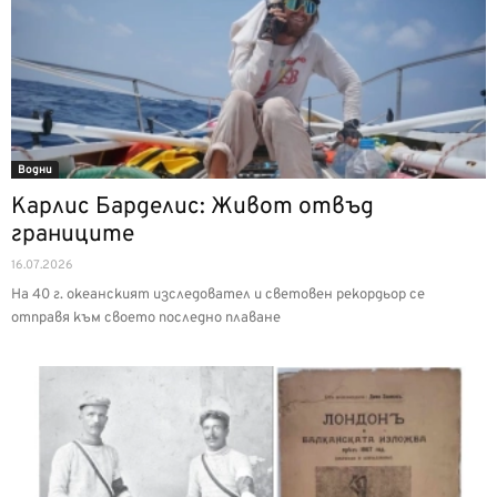
Водни
Карлис Барделис: Живот отвъд
границите
16.07.2026
На 40 г. океанският изследовател и световен рекордьор се
отправя към своето последно плаване