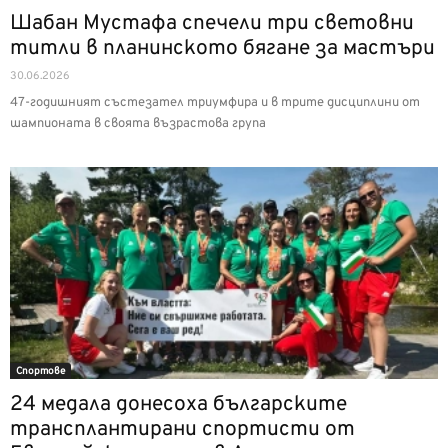
Шабан Мустафа спечели три световни
титли в планинското бягане за мастъри
30.06.2026
47-годишният състезател триумфира и в трите дисциплини от
шампионата в своята възрастова група
Спортове
24 медала донесоха българските
трансплантирани спортисти от