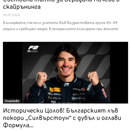
скайрънинга
06.07.2026
Българката спечели златото във възрастовата група 45–49
години и сребърен медал в генералното класиране при жените
Спортове
Исторически Цолов! Българският лъв
покори „Силвърстоун“ с дубъл и оглави
Формула...