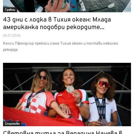
Гребни
43 дни с лодка в Тихия океан: Млада
американка подобри рекордите...
06.07.2026
Келси Пфендлър прекоси сама Тихия океан и постави няколко
рекорда
Спортове
Световна титла за Верадина Начева в