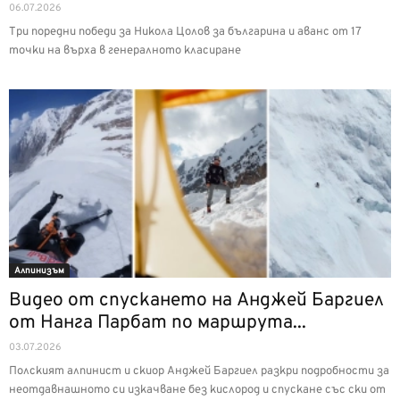
06.07.2026
Три поредни победи за Никола Цолов за българина и аванс от 17
точки на върха в генералното класиране
Алпинизъм
Видео от спускането на Анджей Баргиел
от Нанга Парбат по маршрута...
03.07.2026
Полският алпинист и скиор Анджей Баргиел разкри подробности за
неотдавнашното си изкачване без кислород и спускане със ски от