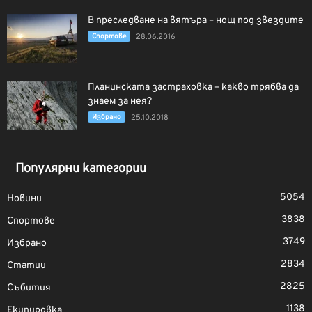
В преследване на вятъра – нощ под звездите
Спортове
28.06.2016
Планинската застраховка – какво трябва да
знаем за нея?
Избрано
25.10.2018
Популярни категории
5054
Новини
3838
Спортове
3749
Избрано
2834
Статии
2825
Събития
1138
Екипировка