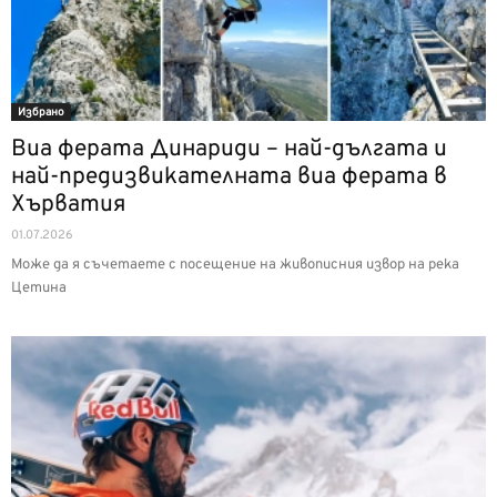
Избрано
Виа ферата Динариди – най-дългата и
най-предизвикателната виа ферата в
Хърватия
01.07.2026
Може да я съчетаете с посещение на живописния извор на река
Цетина