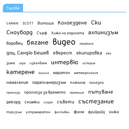
Тагове
Ски
Колоездене
Витоша
SCOTT
GARMIN
Сноуборд
алпинизъм
Сърф
Хижа на годината
видео
бягане
боровец
гмуркане
доц. Сандю Бешев
еверест
екипировка
еко
интервю
зима
изкачване
история
игра
катерене
маратон
метеорология
колело
намаление
парапланеризъм
планина
полезно
пътуване
прогноза за времето
прогноза
промоция
състезание
съвети
рекорд
снимки
спорт
филм
хижа
туризъм
фрийрайд
ултрамаратон
фестивал