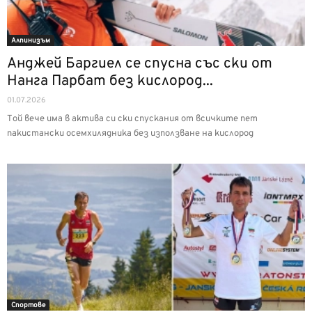
Алпинизъм
Анджей Баргиел се спусна със ски от
Нанга Парбат без кислород...
01.07.2026
Той вече има в актива си ски спускания от всичките пет
пакистански осемхилядника без използване на кислород
Спортове