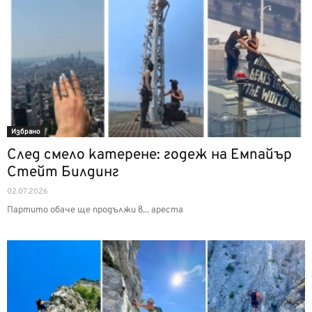
Избрано
След смело катерене: годеж на Емпайър
Стейт Билдинг
02.07.2026
Партито обаче ще продължи в... ареста