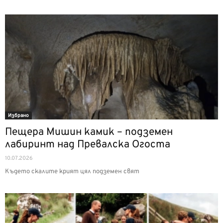
Избрано
Пещера Мишин камик – подземен
лабиринт над Превалска Огоста
10.07.2026
Където скалите крият цял подземен свят