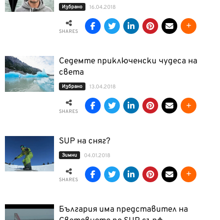
Избрано
16.04.2018
SHARES
Седемте приключенски чудеса на
света
Избрано
13.04.2018
SHARES
SUP на сняг?
Зимни
04.01.2018
SHARES
България има представител на