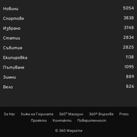
5054
Новини
3838
Спортове
3748
Избрано
2834
Статии
2825
Събития
1138
Екипировка
1095
Пътуване
889
Зимни
826
Вело
За Нас
Хижа на Годината
360° Магазин
360º Върхове
Press
Проекти
Контакти
Поверителност
© 360 Magazine