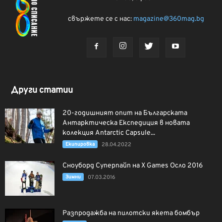
свържете се с нас:
magazine@360mag.bg
Други статии
20-годишният опит на Българската
Антарктическа Експедиция в новата
колекция Antarctic Capsule...
Екипировка
28.04.2022
Сноуборд Суперпайп на X Games Осло 2016
Зимни
07.03.2016
Разпродажба на пилотски якета бомбър