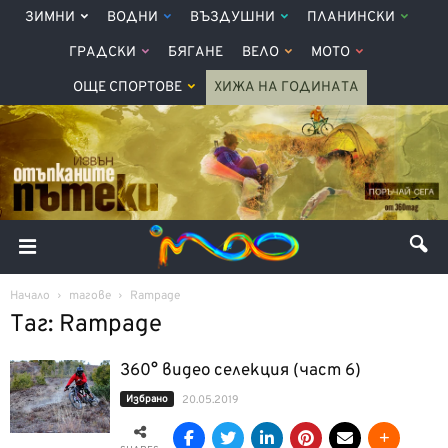
ЗИМНИ
ВОДНИ
ВЪЗДУШНИ
ПЛАНИНСКИ
ГРАДСКИ
БЯГАНЕ
ВЕЛО
МОТО
ОЩЕ СПОРТОВЕ
ХИЖА НА ГОДИНАТА
Начало
тагове
Rampage
Таг: Rampage
360° видео селекция (част 6)
Избрано
20.05.2019