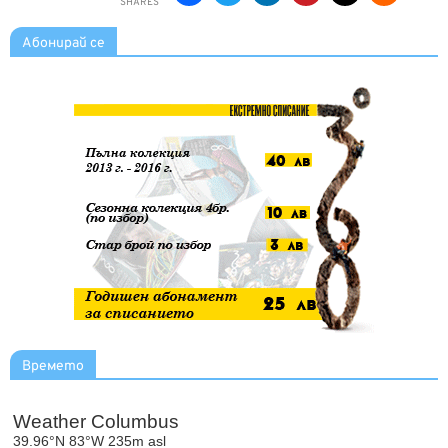
SHARES
Абонирай се
Времето