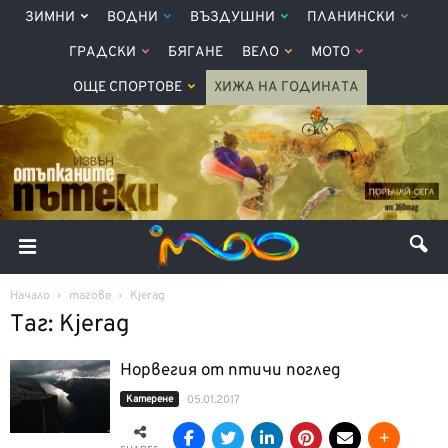
ЗИМНИ
ВОДНИ
ВЪЗДУШНИ
ПЛАНИНСКИ
ГРАДСКИ
БЯГАНЕ
ВЕЛО
МОТО
ОЩЕ СПОРТОВЕ
ХИЖА НА ГОДИНАТА
Начало
тагове
Kjerag
Таг: Kjerag
Норвегия от птичи поглед
Катерене
05.01.2017