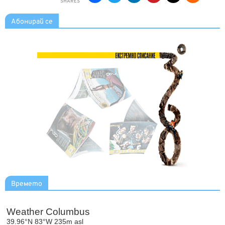
SHARES
Абонирай се
Времето