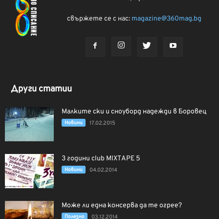
свържете се с нас:
magazine@360mag.bg
Други статии
Малките ски и сноуборд надежди в Боровец
Новини
17.02.2015
3 години club MIXTAPE 5
Новини
04.02.2014
Може ли една консерва да те огрее?
Полезно
03.12.2014