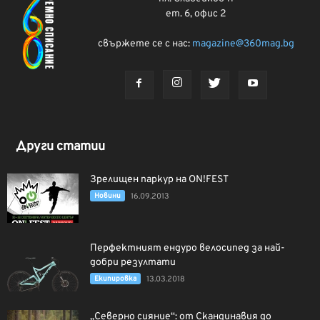
ет. 6, офис 2
свържете се с нас:
magazine@360mag.bg
Други статии
Зрелищен паркур на ON!FEST
Новини
16.09.2013
Перфектният ендуро велосипед за най-
добри резултати
Екипировка
13.03.2018
„Северно сияние“: от Скандинавия до