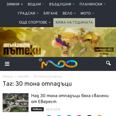
ЗИМНИ
ВОДНИ
ВЪЗДУШНИ
ПЛАНИНСКИ
ГРАДСКИ
БЯГАНЕ
ВЕЛО
МОТО
ОЩЕ СПОРТОВЕ
ХИЖА НА ГОДИНАТА
Начало
тагове
30 тона отпадъци
Таг: 30 тона отпадъци
Над 30 тона отпадъци бяха свалени
от Еверест
Новини
06.07.2018