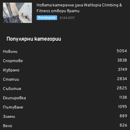
Новата катерачна зала Walltopia Climbing &
Fitness отвори врати
Боулдъринг
21.04.2017
Популярни категории
5054
Новини
3838
Спортове
3749
Избрано
2834
Статии
2825
Събития
1138
Екипировка
1095
Пътуване
889
Зимни
826
Вело