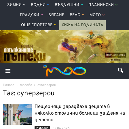
ЗИМНИ
ВОДНИ
ВЪЗДУШНИ
ПЛАНИНСКИ
ГРАДСКИ
БЯГАНЕ
ВЕЛО
МОТО
ОЩЕ СПОРТОВЕ
ХИЖА НА ГОДИНАТА
Начало
тагове
супергерои
Таг: супергерои
Пещерняци зарадваха децата в
няколко столични болници за Деня на
детето
Избрано
02.06.2026