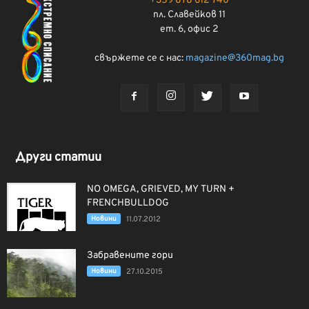
+359 878 612 740
пл. Славейков 11
ет. 6, офис 2
свържете се с нас:
magazine@360mag.bg
Други статии
NO OMEGA, GRIEVED, MY TURN +
FRENCHBULLDOG
Новини
11.07.2012
Забравените гори
Новини
27.10.2015