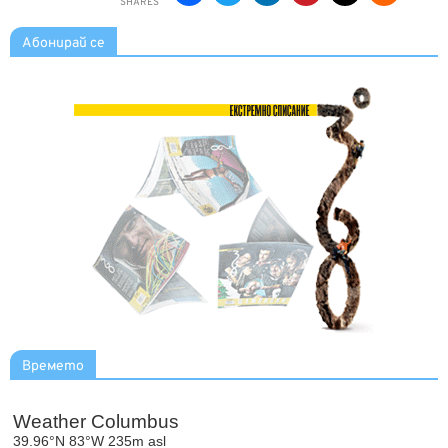
SHARES
Абонирай се
Времето