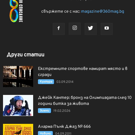
свържете се с нас:
magazine@360mag.bg
Други статии
Екстремните спортове намират място и в
сгради
Култура
03.09.2014
Джейк Кантер: бронз на Олимпиадата след 10
години битка за живота
Зимни
19.02.2026
Аларма Пънк Джаз № 666
Новини
04.09.2011