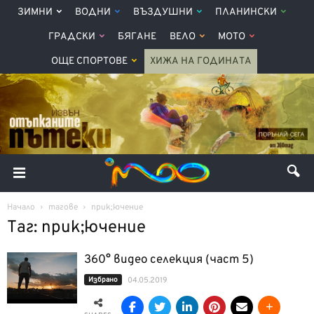
ЗИМНИ
ВОДНИ
ВЪЗДУШНИ
ПЛАНИНСКИ
ГРАДСКИ
БЯГАНЕ
ВЕЛО
МОТО
ОЩЕ СПОРТОВЕ
ХИЖА НА ГОДИНАТА
Начало
тагове
прик;ючение
Таг: прик;ючение
360° видео селекция (част 5)
Избрано
04.05.2019