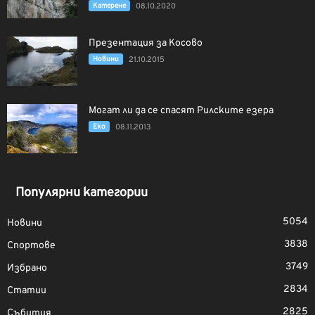
Катерене
08.10.2020
Презентация за Косово
Новини
21.10.2015
Могат ли да се спасят Рилските езера
Еко
08.11.2013
Популярни категории
5054
Новини
3838
Спортове
3749
Избрано
2834
Статии
2825
Събития