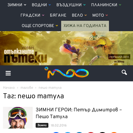
ЗИМНИ
ВОДНИ
ВЪЗДУШНИ
ПЛАНИНСКИ
ГРАДСКИ
БЯГАНЕ
ВЕЛО
МОТО
ОЩЕ СПОРТОВЕ
ХИЖА НА ГОДИНАТА
Начало
тагове
пешо татула
Таг: пешо татула
ЗИМНИ ГЕРОИ: Петър Димитров –
Пешо Татула
Зимни
18.02.2016