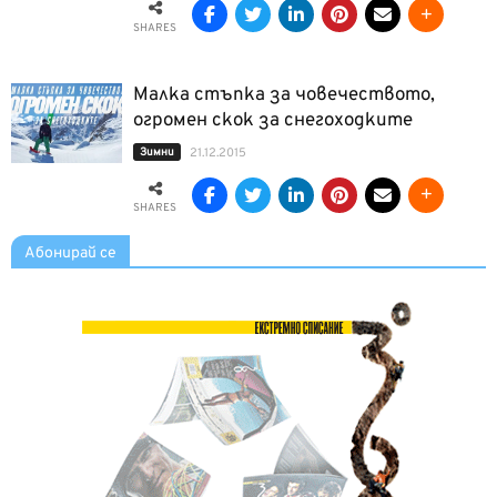
SHARES
Малка стъпка за човечеството,
огромен скок за снегоходките
Зимни
21.12.2015
SHARES
Абонирай се