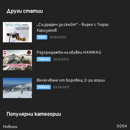
Други статии
„Създаден за скейт“ – видео с Тодор
Харизанов
Skate
30.04.2014
Разпродажба на обувки HANWAG
Новини
30.10.2013
Включване от Боровец: 2-ри април
Новини
03.04.2017
Популярни категории
5054
Новини