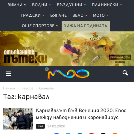
ЗИМНИ
ВОДНИ
ВЪЗДУШНИ
ПЛАНИНСКИ
ГРАДСКИ
БЯГАНЕ
ВЕЛО
МОТО
ОЩЕ СПОРТОВЕ
ХИЖА НА ГОДИНАТА
Начало
тагове
карнавал
Таг: карнавал
Карнавалът във Венеция 2020: Епос
между наводнения и коронавирус
Еко
24.02.2020