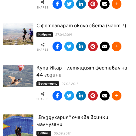
SHARES
С фотоапарат около света (част 7)
Избрано
27.04.2019
SHARES
Купа Икар – летящият фестивал на
44 години
Безмоторни
27.02.2018
SHARES
„Въздухария“ очаква всички
малчугани
Новини
05.09.2017