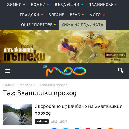
ЗИМНИ
ВОДНИ
ВЪЗДУШНИ
ПЛАНИНСКИ
ГРАДСКИ
БЯГАНЕ
ВЕЛО
МОТО
ОЩЕ СПОРТОВЕ
ХИЖА НА ГОДИНАТА
Начало
тагове
Златишки проход
Таг: Златишки проход
Скоростно изкачване на Златишкия
проход
Новини
25.04.2017