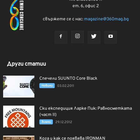
ет. 6, офис 2
свържете се с нас:
magazine@360mag.bg
Други статии
Спечели SUUNTO Core Black
Новини
03.02.2011
Ски експедиция Ларке Пик: Равносметката
(част II)
Зимни
29.12.2012
Кога и как се появява IRONMAN