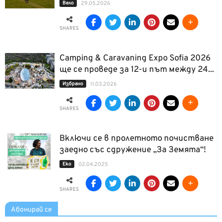
Вело
29.05.2026
SHARES
Camping & Caravaning Expo Sofia 2026
ще се проведе за 12-и път между 24...
Избрано
11.03.2026
SHARES
Включи се в пролетното почистване
заедно със сдружение „За Земята“!
Еко
02.04.2025
SHARES
Абонирай се