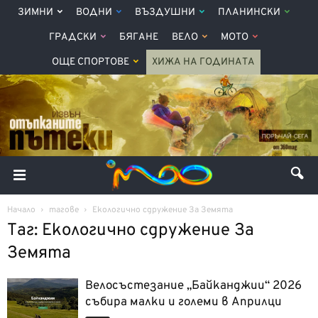
ЗИМНИ
ВОДНИ
ВЪЗДУШНИ
ПЛАНИНСКИ
ГРАДСКИ
БЯГАНЕ
ВЕЛО
МОТО
ОЩЕ СПОРТОВЕ
ХИЖА НА ГОДИНАТА
Начало
тагове
Екологично сдружение За Земята
Таг: Екологично сдружение За
Земята
Велосъстезание „Байканджии“ 2026
събира малки и големи в Априлци