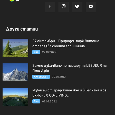
Други статии
27 октомври – Природен парк Витоша
отбелязва своята годишнина
Еко
27.10.2022
Зимно изкачване по маршрута LESUEUR на
Пти Дрю
Алпинизъм
29.01.2012
Избягай от градските жеги в Балкана и се
включи в CO-LIVING...
Еко
07.07.2022