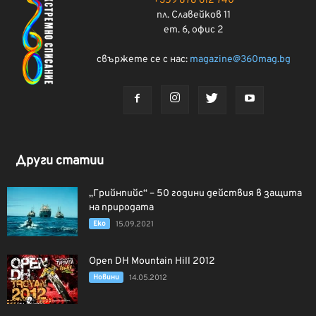
+359 878 612 740
пл. Славейков 11
ет. 6, офис 2
свържете се с нас:
magazine@360mag.bg
Други статии
„Грийнпийс“ – 50 години действия в защита
на природата
Еко
15.09.2021
Open DH Mountain Hill 2012
Новини
14.05.2012