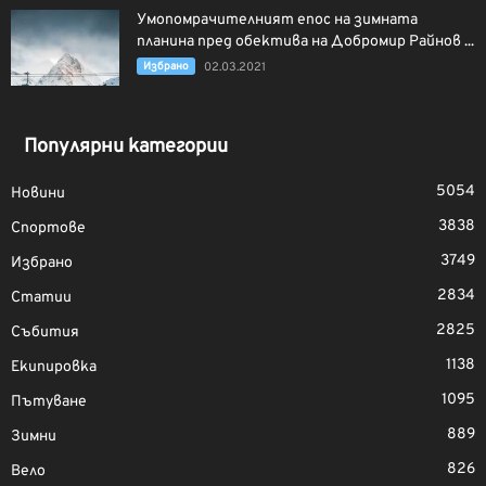
Умопомрачителният епос на зимната
планина пред обектива на Добромир Райнов ...
Избрано
02.03.2021
Популярни категории
5054
Новини
3838
Спортове
3749
Избрано
2834
Статии
2825
Събития
1138
Екипировка
1095
Пътуване
889
Зимни
826
Вело