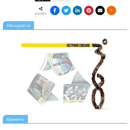
SHARES
Абонирай се
Времето