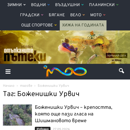
ЗИМНИ
ВОДНИ
ВЪЗДУШНИ
ПЛАНИНСКИ
ГРАДСКИ
БЯГАНЕ
ВЕЛО
МОТО
ОЩЕ СПОРТОВЕ
ХИЖА НА ГОДИНАТА
Начало
тагове
Боженишки Урвич
Таг: Боженишки Урвич
Боженишки Урвич – крепостта,
която още пази гласа на
Шишмановото време
Избрано
27.05.2026