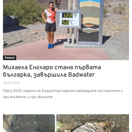
Бягане
Михаела Енгларо стана първата
българка, завършила Badwater
30.07.2026
През 2026 година на Бедуотър паднаха рекордите на трасето и
при мъжете, и при жените