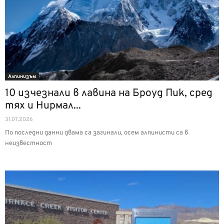
Алпинизъм
10 изчезнали в лавина на Броуд Пик, сред
тях и Нирмал...
31.07.2026
По последни данни двама са загинали, осем алпинисти са в
неизвестност