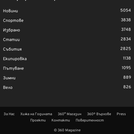
5054
Новини
3838
Спортове
3748
Избрано
2834
Статии
2825
Събития
1138
Екипировка
1095
Пътуване
889
Зимни
826
Вело
За Нас
Хижа на Годината
360° Магазин
360º Върхове
Press
Проекти
Контакти
Поверителност
© 360 Magazine