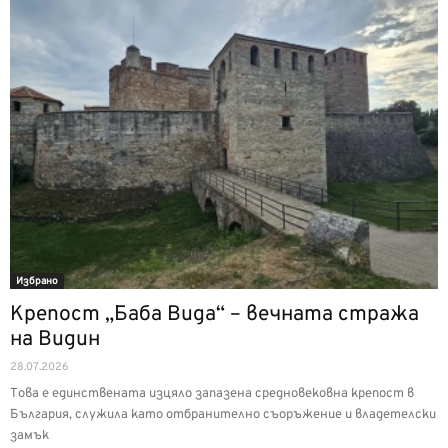
Избрано
Крепост „Баба Вида“ – вечната стража
на Видин
28.07.2026
Това е единствената изцяло запазена средновековна крепост в
България, служила като отбранително съоръжение и владетелски
замък