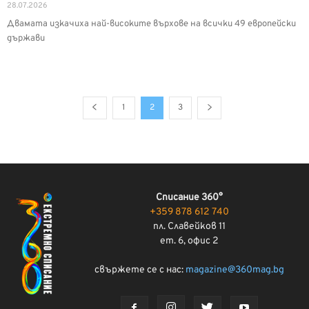
28.07.2026
Двамата изкачиха най-високите върхове на всички 49 европейски
държави
1
2
3
Списание 360°
+359 878 612 740
пл. Славейков 11
ет. 6, офис 2
свържете се с нас:
magazine@360mag.bg