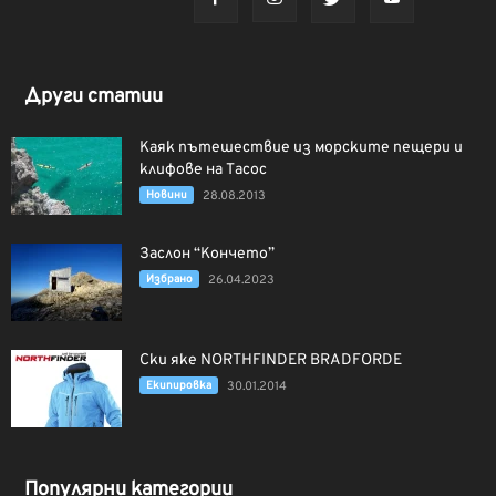
Други статии
Каяк пътешествие из морските пещери и
клифове на Тасос
Новини
28.08.2013
Заслон “Кончето”
Избрано
26.04.2023
Ски яке NORTHFINDER BRADFORDE
Екипировка
30.01.2014
Популярни категории