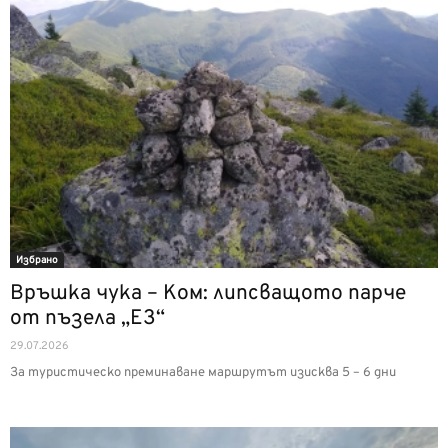
Избрано
Връшка чука – Ком: липсващото парче
от пъзела „Е3“
29.07.2026
За туристическо преминаване маршрутът изисква 5 – 6 дни