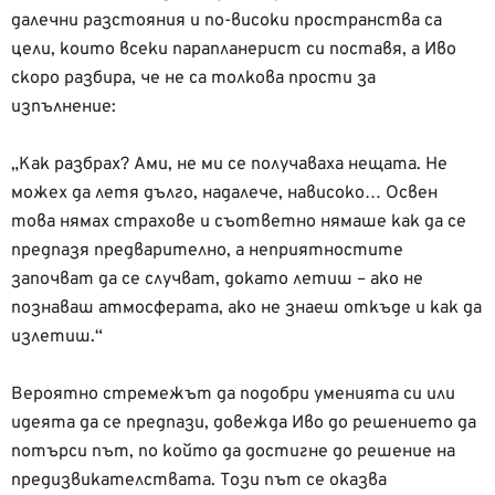
далечни разстояния и по-високи пространства са
цели, които всеки парапланерист си поставя, а Иво
скоро разбира, че не са толкова прости за
изпълнение:
„Как разбрах? Ами, не ми се получаваха нещата. Не
можех да летя дълго, надалече, нависоко… Освен
това нямах страхове и съответно нямаше как да се
предпазя предварително, а неприятностите
започват да се случват, докато летиш – ако не
познаваш атмосферата, ако не знаеш откъде и как да
излетиш.“
Вероятно стремежът да подобри уменията си или
идеята да се предпази, довежда Иво до решението да
потърси път, по който да достигне до решение на
предизвикателствата. Този път се оказва