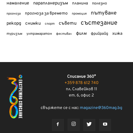
намаление
парапланеризъм
планина
полезно
пътуване
прогноза за времето
прогноза
промоция
състезание
съвети
рекорд
снимки
спорт
филм
хижа
туризъм
фрийрайд
ултрамаратон
фестивал
Списание 360°
+359 878 612 740
пл. Славейков 11
ет. 6, офис 2
свържете се с нас:
magazine@360mag.bg