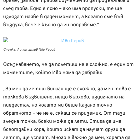
време, затова трябва обучението да продължава и
след това. Едно е ясно – ако има пропуски, те ще
излязат наяве в даден момент, а когато сме във
въздуха, вече е късно да ги поправяме.“
Снимка: Личен архив Иво Геров
Осъзнаването, че да полетиш не е сложно, е един от
моментите, който Иво няма да забрави:
„За мен да летиш винаги ще е сложно, за мен това е
толкова възвишено, нещо върхово, издигнато на
пиедестал, но когато ми беше казано точно
обратното – че не е, сякаш се приземих. От тази
гледна точка, всеки може да лети. Стига да има
всеотдайни хора, които искат да научат други да
летят, ще успеят. Много е важно за мен, хората да