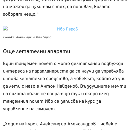
но можех да излитам с тях, да попивам, когато
говорят нещо.“
Снимка: Личен архив Иво Геров
Още летателни апарати
Един тандемен полет с мото делтапланер подбужда
интереса на парапланериста да се научи да управлява
и това летателно средство, а човекът, който го учи
да лети с него е Антон Найденов. Въздушните мечти
на пилота обаче не спират до тук и скоро след
тандемния полет Иво се записва на курс за
управление на самолет.
„Ходих на курс с Александър Александров – човек с