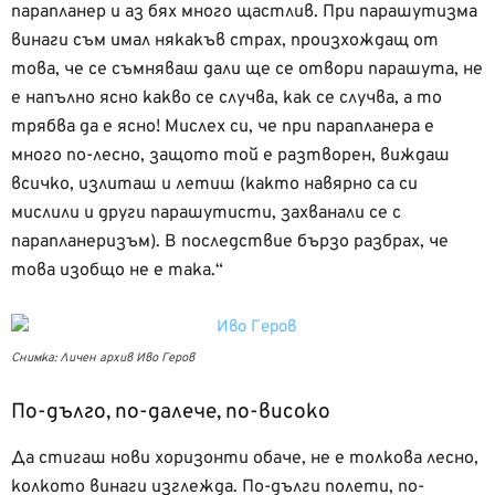
парапланер и аз бях много щастлив. При парашутизма
винаги съм имал някакъв страх, произхождащ от
това, че се съмняваш дали ще се отвори парашута, не
е напълно ясно какво се случва, как се случва, а то
трябва да е ясно! Мислех си, че при парапланера е
много по-лесно, защото той е разтворен, виждаш
всичко, излиташ и летиш (както навярно са си
мислили и други парашутисти, захванали се с
парапланеризъм). В последствие бързо разбрах, че
това изобщо не е така.“
Снимка: Личен архив Иво Геров
По-дълго, по-далече, по-високо
Да стигаш нови хоризонти обаче, не е толкова лесно,
колкото винаги изглежда. По-дълги полети, по-