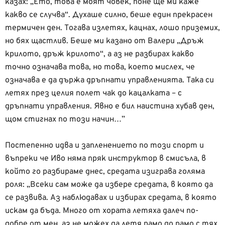
казах: „Ето, това е моят човек, поне ще ми каже
какво се случва“. Духаше силно, беше един прекрасен
термичен ден. Тогава излетях, кацнах, лошо приземих,
но бях щастлив. Беше ми казано от Валери „Дръж
крилото, дръж крилото“, а аз не разбирах какво
точно означава това, но това, което мислех, че
означава е да държа дръпнати управленията. Така си
летях през целия полет чак до кацалката – с
дръпнати управления. Явно е бил наистина хубав ден,
щом стигнах по този начин…”
Постепенно идва и запленението по този спорт и
въпреки че Иво няма пряк инструктор в смисъла, в
който го разбираме днес, средата изиграва голяма
роля: „Всеки сам може да избере средата, в която да
се развива. Аз наблюдавах и избирах средата, в която
искам да бъда. Много от хората летяха далеч по-
добре от мен, аз не можех да летя рамо до рамо с тях,