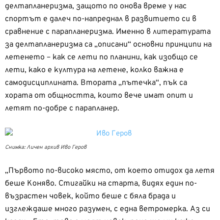
делтапланеризма, защото по онова време у нас
спортът е далеч по-напреднал в развитието си в
сравнение с парапланеризма. Именно в литературата
за делтапланеризма са „описани“ основни принципи на
летенето – как се лети по планини, как изобщо се
лети, како е култура на летене, колко важна е
самодисциплината. Втората „пътечка“, пък са
хората от общността, които вече имат опит и
летят по-добре с парапланер.
Снимка: Личен архив Иво Геров
„Първото по-високо място, от което отидох да летя
беше Коняво. Стигайки на старта, видях един по-
възрастен човек, който беше с бяла брада и
изглеждаше много разумен, с една ветромерка. Аз си