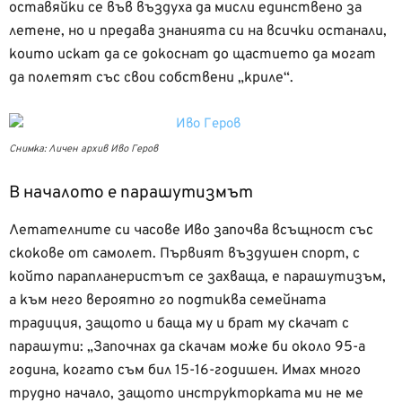
оставяйки се във въздуха да мисли единствено за
летене, но и предава знанията си на всички останали,
които искат да се докоснат до щастието да могат
да полетят със свои собствени „криле“.
Снимка: Личен архив Иво Геров
В началото е парашутизмът
Летателните си часове Иво започва всъщност със
скокове от самолет. Първият въздушен спорт, с
който парапланеристът се захваща, е парашутизъм,
а към него вероятно го подтиква семейната
традиция, защото и баща му и брат му скачат с
парашути: „Започнах да скачам може би около 95-а
година, когато съм бил 15-16-годишен. Имах много
трудно начало, защото инструкторката ми не ме