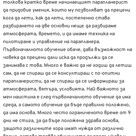
толкова кратко време начинаещият парапланерист
да придобие умения, които му позволяват да прецени
кога да лети, как да лети, постепенно става
разбирането на две основни неща: да разбираме
атмосферата, времето, и да имаме техника на
пилотиране и управление на парапланера.
Първоначалното обучение обаче, дава възможност на
човека да прецени дали иска да продължи да се
занимава с това. Много е важно да не ходиш да летиш
сам, да не спираш да се консултираш с по-опитни
парапланеристи, да не спираш да се информираш за
атмосферата, вятъра, условията. Най-важното за
мен наистина е след първоначалното обучение да има
среда, а самото обучение да бъде правилно положено,
да има основа. Много често ограниченото време от 9
дни не стига, за да бъде положена здрава основа,
защото различните хора имат нужда от различно