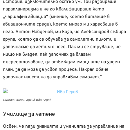
история, изключително остър ум. Той разбираше
парапланеризма и не го квалифицираше като
„чаршафна авиация“ (мнение, което витаеше в
авиационните среди), което много ми харесваше в
него. Антон Найденов, ми каза, че Александров събира
група, която да се обучава за самолетни пилоти и
започнахме да летим с него. Пак ми се струваше, че
нищо не владея, пак започнах да влагам
съсредоточаване, да отвеждам емоциите на заден
план, за да мога да усвоя процеса. Накрая обаче
започнах наистина да управлявам самолет.“
Снимка: Личен архив Иво Геров
Училище за летене
Освен, че пази знанията и уменията за управление на