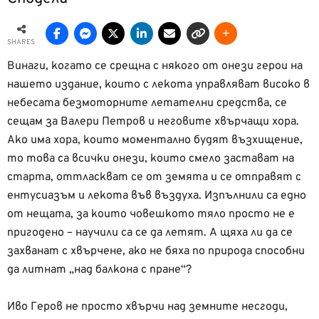
SHARES
Винаги, когато се срещна с някого от онези герои на
нашето издание, които с лекота управляват високо в
небесата безмоторните летателни средства, се
сещам за Валери Петров и неговите хвърчащи хора.
Ако има хора, които моментално будят възхищение,
то това са всички онези, които смело застават на
старта, оттласкват се от земята и се отправят с
ентусиазъм и лекота във въздуха. Изпълнили са едно
от нещата, за които човешкото тяло просто не е
пригодено – научили са се да летят. А щяха ли да се
захванат с хвърчене, ако не бяха по природа способни
да литнат „над балкона с пране“?
Иво Геров не просто хвърчи над земните несгоди,