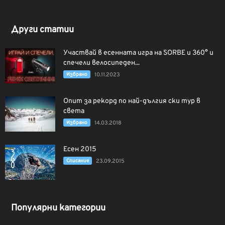
Други статии
Участвай в есенната игра на SORBE и 360° и
спечели велосипеден...
Избрано
10.11.2023
Опит за рекорд по най-дългия ски тур в
света
Избрано
14.03.2018
Есен 2015
Списание
23.09.2015
Популярни категории