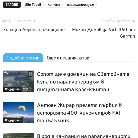
ТАГОВЕ
Иво Геров
летене
парапланеризъм
предишна статия
Следваща статия
Хорацио Лоренс и скорците
Милан Димов за Virb 360 от
Garmin
Подобни статии
Още от същия автор
Сопот ще е домакин на Световната
купа по парапланеризъм в
дисциплината крос-кънтри
Въздушни
Антоан Жирар прелетя първия в
историята 400-километров FAI
триъгълник
Въздушни
В ход е кампания на парапланеристи