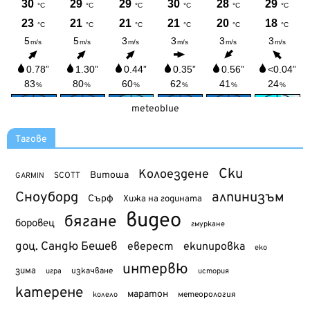
meteoblue
Тагове
Ски
Колоездене
Витоша
SCOTT
GARMIN
Сноуборд
алпинизъм
Сърф
Хижа на годината
видео
бягане
боровец
гмуркане
доц. Сандю Бешев
еверест
екипировка
еко
интервю
зима
изкачване
история
игра
катерене
маратон
метеорология
колело