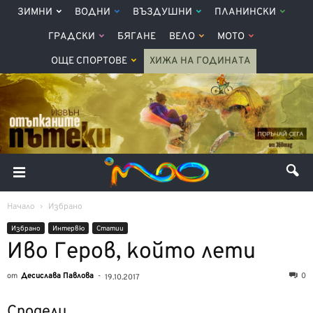
ЗИМНИ
ВОДНИ
ВЪЗДУШНИ
ПЛАНИНСКИ
ГРАДСКИ
БЯГАНЕ
ВЕЛО
МОТО
ОЩЕ СПОРТОВЕ
ХИЖА НА ГОДИНАТА
Начало
Избрано
Избрано
Интервю
Статии
Иво Геров, който лети
от
Десислава Павлова
-
0
19.10.2017
Сподели