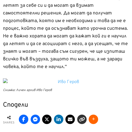
летят за себе си и да могат да взимат
самостоятелни решения. Да могат да получат
подготовката, която им е необходима и това да не е
процес, който те да осъзнават като урочна система.
Не е важно хората да могат да кажат кой ги е научил
да летят и да се асоциират с него, а да усещат, че те
знаят и могат – тогава съм сигурен, че ще изпиташ
всичко във въздуха, защото ти можеш, а не заради
човека, който те е научил.“
Снимка: Личен архив Иво Геров
Сподели
SHARES