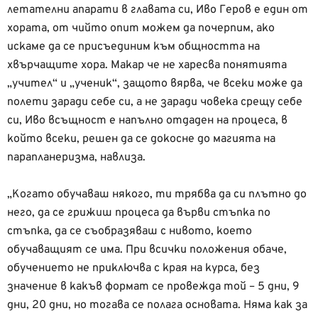
летателни апарати в главата си, Иво Геров е един от
хората, от чийто опит можем да почерпим, ако
искаме да се присъединим към общността на
хвърчащите хора. Макар че не харесва понятията
„учител“ и „ученик“, защото вярва, че всеки може да
полети заради себе си, а не заради човека срещу себе
си, Иво всъщност е напълно отдаден на процеса, в
който всеки, решен да се докосне до магията на
парапланеризма, навлиза.
„Когато обучаваш някого, ти трябва да си плътно до
него, да се грижиш процеса да върви стъпка по
стъпка, да се съобразяваш с нивото, което
обучаващият се има. При всички положения обаче,
обучението не приключва с края на курса, без
значение в какъв формат се провежда той – 5 дни, 9
дни, 20 дни, но тогава се полага основата. Няма как за