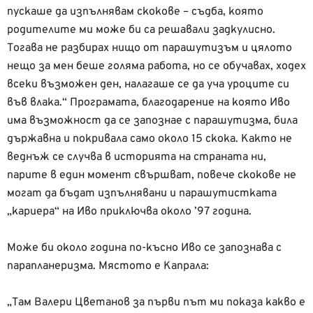
пускаше да изпълнявам скокове – съдба, която
родителите ми може би са решавали задкулисно.
Тогава не разбирах нищо от парашутизъм и цялото
нещо за мен беше голяма работа, но се обучавах, ходех
всеки възможен ден, налагаше се да уча уроците си
във влака.“ Програмата, благодарение на която Иво
има възможност да се запознае с парашутизма, била
държавна и покривала само около 15 скока. Както не
веднъж се случва в историята на страната ни,
парите в един момент свършват, повече скокове не
могат да бъдат изпълнявани и парашутистката
„кариера“ на Иво приключва около ’97 година.
Може би около година по-късно Иво се запознава с
парапланеризма. Мястото е Капрала:
„Там Валери Цветанов за първи път ми показа какво е