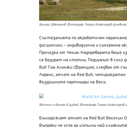
Валери Цветанов. Фотограф: Георги Кожухаров-Дневник, 
Състезанията по акробатичен парапланери
дисциплини – индивидуална и синхронна а
Прочазка от Чехия. Надпреварата беше и
се базират на стотни. Подиумът в соло 
Bull Тим Алонжи (Франция), следван от с
Лоренс, атлет на Red Bull, четирикратен
въздушните партньори на Весо.
Веселин и Валери в Дубай. Фотограф: Георги Кожухаров-Д
Българският атлет на Red Bull Веселин Ов
Въпреки че успя да изпълни най-сложнит