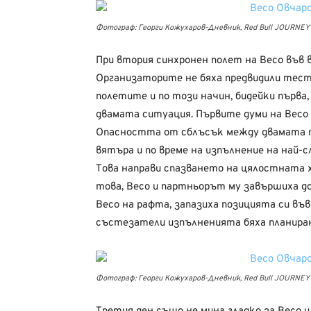
Фотограф: Георги Кожухаров-Дневник, Red Bull JOURNEYv
При втория синхронен полет на Весо във 
Организаторите не бяха предвидили тес
полетите и по този начин, бидейки първа,
двамата ситуация. Първите думи на Весо 
Опасността от сблъсък между двамата п
вятъра и по време на изпълнение на най-
Това направи спазването на цялостната 
това, Весо и партньорът му завършиха д
Весо на рафта, запазиха позицията си въ
състезатели изпълненията бяха планирани
Фотограф: Георги Кожухаров-Дневник, Red Bull JOURNEYv