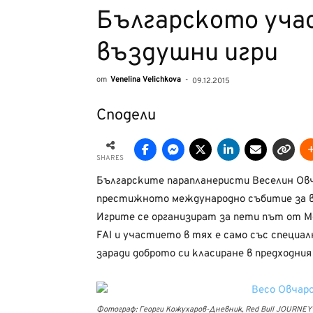
Българското уча
въздушни игри
от
Venelina Velichkova
-
09.12.2015
Сподели
SHARES
Българските парапланеристи Веселин Овч
престижното международно събитие за 
Игрите се организират за пети път от 
FAI и участието в тях е само със специа
заради доброто си класиране в предходния
Фотограф: Георги Кожухаров-Дневник, Red Bull JOURNEYv