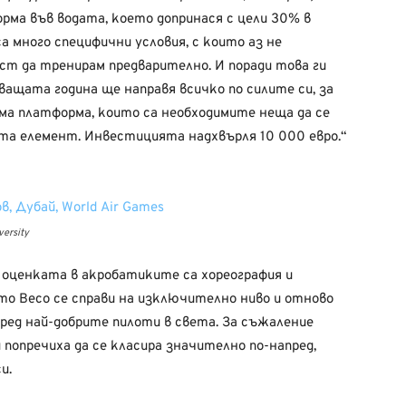
рма във водата, което допринася с цели 30% в
а много специфични условия, с които аз не
т да тренирам предварително. И поради това ги
ващата година ще направя всичко по силите си, за
аема платформа, които са необходимите неща да се
а елемент. Инвестицията надхвърля 10 000 евро.“
ersity
 оценката в акробатиките са хореография и
то Весо се справи на изключително ниво и отново
сред най-добрите пилоти в света. За съжаление
 попречиха да се класира значително по-напред,
и.