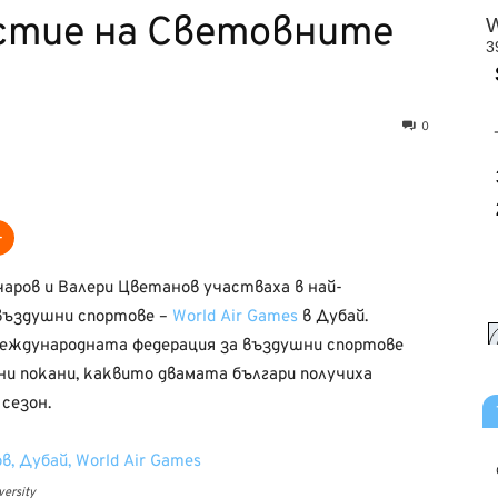
стие на Световните
0
аров и Валери Цветанов участваха в най-
въздушни спортове –
World Air Games
в Дубай.
Международната федерация за въздушни спортове
лни покани, каквито двамата българи получиха
 сезон.
ersity