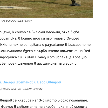
Red Bull JOURNEYversity
зъм, в които се включи Веселин, бяха в две
кробатика, в която той си партнира с Ондрей
зключително оспорвана и разликите в класирането
дисциплината взеха с първо място атлетът на Red
ънародника си Елиът Ночез и от испанеца Хорацио
 световен шампион в дисциплината и един от
невник, Red Bull JOURNEYversity
чаров се класира на 13-о място в соло полетите.
е фигури в съвременната акробатика, той срещна