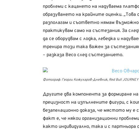
проблеми с кацането на надуваема платфо
образуването на крайните оценки. „Това с
разполагам и съответно нямам възможнос
практикувам само на състезания. За след
да се оборудвам с лодка, лебедка и надув
тренира този така важен за състезаният
– разказа Весо след състезанието.
Фотограф: Георги Кожухаров-Дневник, Red Bull JOURNEYv
Другите два компонента за формиране на
прецизност на изпълнените фигури, с кои
безапелационно доказа, че мястото му е 
факт е, че някои организационни проблеми
както индивидуално, така и с партньора с