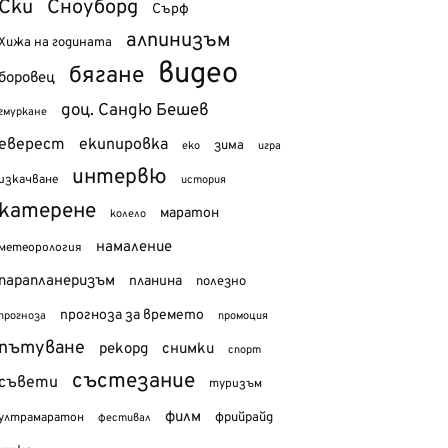
Ски
Сноуборд
Сърф
алпинизъм
Хижа на годината
видео
бягане
боровец
доц. Сандю Бешев
гмуркане
еверест
екипировка
зима
еко
игра
интервю
изкачване
история
катерене
маратон
колело
намаление
метеорология
парапланеризъм
планина
полезно
прогноза за времето
прогноза
промоция
пътуване
рекорд
снимки
спорт
състезание
съвети
туризъм
филм
фрийрайд
ултрамаратон
фестивал