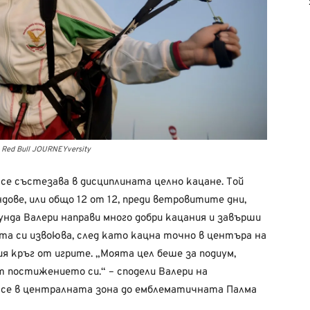
Red Bull JOURNEYversity
, се състезава в дисциплината целно кацане. Той
ндове, или общо 12 от 12, преди ветровитите дни,
унда Валери направи много добри кацания и завърши
та си извоюва, след като кацна точно в центъра на
ия кръг от игрите. „Моята цел беше за подиум,
т постижението си.“ – сподели Валери на
 се в централната зона до емблематичната Палма