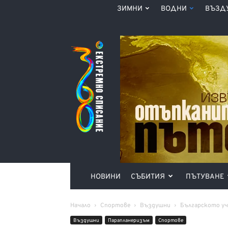
ЗИМНИ
ВОДНИ
ВЪЗД
Списание
360°
НОВИНИ
СЪБИТИЯ
ПЪТУВАНЕ
Начало
Спортове
Въздушни
Българското уч
Въздушни
Парапланеризъм
Спортове