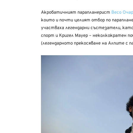
Акробатичният парапланерист
Весо Оча
които и почти целият отбор по параплане
участваха легендарни състезатели, като:
спорт и Кригел Мауер – неколкократен по
(легендарното прекосяване на Алпите с па