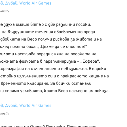
ersity
въздуха имаше вятър с две различни посоки.
т на въздушните течения своевременно преди
 двойката на Весо получи рискова за живота и на
след полета бяха: „Щяхме да се очистим!“
илоти настъпва поради смяна на посоката на
сложната фигурата в парапланеризма – „Есфера“.
хореография на съчетанието невъзможна. Въпреки
остойно изпълнението си и с прекрасното кацане на
в временното класиране. За всички останали
 спрямо условията, които Весо нагледно им показа.
ersity