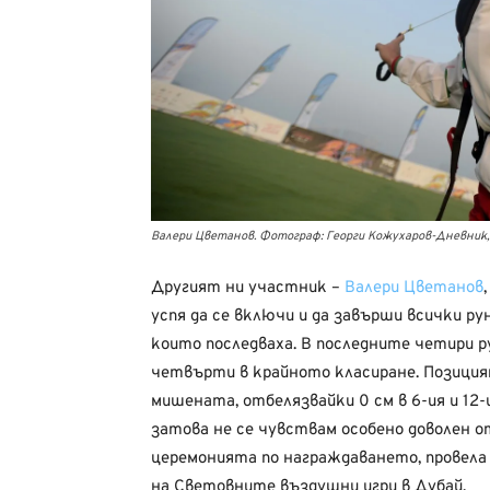
Валери Цветанов. Фотограф: Георги Кожухаров-Дневник, 
Другият ни участник –
Валери Цветанов
успя да се включи и да завърши всички ру
които последваха. В последните четири р
четвърти в крайното класиране. Позиция
мишената, отбелязвайки 0 см в 6-ия и 12-
затова не се чувствам особено доволен о
церемонията по награждаването, провела
на Световните въздушни игри в Дубай.