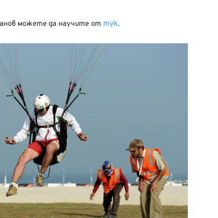
танов можете да научите от
тук
.