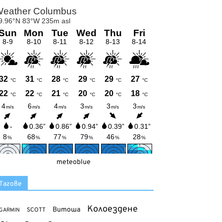
meteoblue
Тагове
Колоездене
Витоша
SCOTT
GARMIN