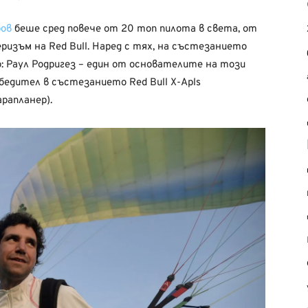
ров
беше сред повече от 20 топ пилота в света, от
ризъм на Red Bull. Наред с тях, на състезанието
 Раул Родригез – един от основателите на този
бедител в състезанието Red Bull X-Apls
рапланер).