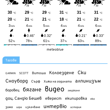
meteoblue
Тагове
Ски
Колоездене
Витоша
SCOTT
GARMIN
Сноуборд
алпинизъм
Сърф
Хижа на годината
видео
бягане
боровец
гмуркане
доц. Сандю Бешев
еверест
екипировка
еко
интервю
зима
изкачване
история
игра