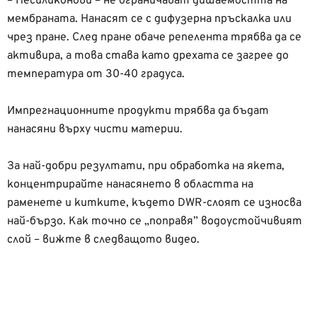
– Несиликонови – не ограничават дишаемостта на
мембраната. Нанасят се с дифузерна пръскалка или
чрез пране. След пране обаче репелента трябва да се
активира, а това става като дрехата се загрее до
температура от 30-40 градуса.
Импрегнационните продукти трябва да бъдат
нанасяни върху чисти материи.
За най-добри резултати, при обработка на якета,
концентрирайте нанасянето в областта на
раменете и китките, където DWR-слоят се износва
най-бързо. Как точно се „поправя” водоустойчивият
слой – вижте в следващото видео.