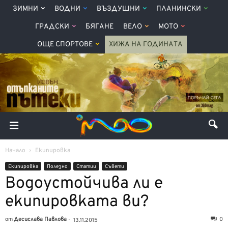
ЗИМНИ
ВОДНИ
ВЪЗДУШНИ
ПЛАНИНСКИ
ГРАДСКИ
БЯГАНЕ
ВЕЛО
МОТО
ОЩЕ СПОРТОВЕ
ХИЖА НА ГОДИНАТА
Начало
Екипировка
Екипировка
Полезно
Статии
Съвети
Водоустойчива ли е
екипировката ви?
от
Десислава Павлова
-
0
13.11.2015