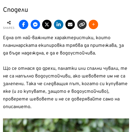
Сподели
SHARES
Една от най-важните характеристики, които
планинарската екипировка трябва да притежава, за
да бъде надеждна, е да е водоустойчива.
Що се отнася до дрехи, палатки или спални чували, те
не са напълно водоустойчиви, ако шевовете им не са
залепени. Така че следващия път, когато си купувате
яке (и го купувате, защото е водоустойчиво),
проверете шевовете и не се доверявайте само на
описанието.