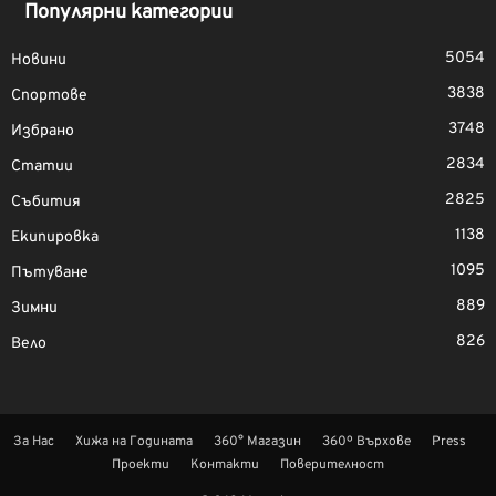
Популярни категории
5054
Новини
3838
Спортове
3748
Избрано
2834
Статии
2825
Събития
1138
Екипировка
1095
Пътуване
889
Зимни
826
Вело
За Нас
Хижа на Годината
360° Магазин
360º Върхове
Press
Проекти
Контакти
Поверителност