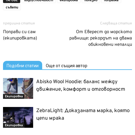
ТАГОВЕ
водоустойчивост
екипировка
полезно
поправка
съвети
предишна статия
Следваща статия
Поправи си сам
От Еверест до морското
(екипировката)
равнище: рекордът на двама
обикновени непалци
Подобни статии
Още от същия автор
Abisko Wool Hoodie: баланс между
движение, комфорт и отговорност
Екипировка
ZebraLight: Доказаната марка, която
цепи мрака
Екипировка