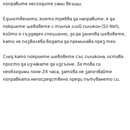
поправите несгодите сами вкъщи.
Единственото, което трябва да направите, е да
покриете шевовете с тънък слой силикон (Sil Net),
който е създаден специално, за да залепва шевовете,
като не позволява водата да преминава през тях.
След като покриете шевовете със силикона, остава
просто да изчакате да изсъхне. За това са
необходими поне 24 часа, затова не започвайте
поправката непосредствено преди пътуването си.