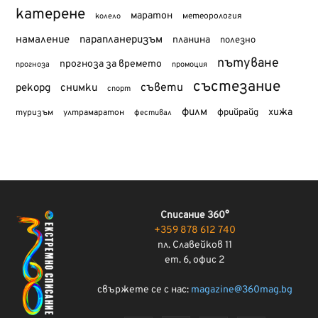
катерене
маратон
метеорология
колело
намаление
парапланеризъм
планина
полезно
пътуване
прогноза за времето
прогноза
промоция
състезание
съвети
рекорд
снимки
спорт
филм
хижа
туризъм
фрийрайд
ултрамаратон
фестивал
Списание 360°
+359 878 612 740
пл. Славейков 11
ет. 6, офис 2
свържете се с нас:
magazine@360mag.bg