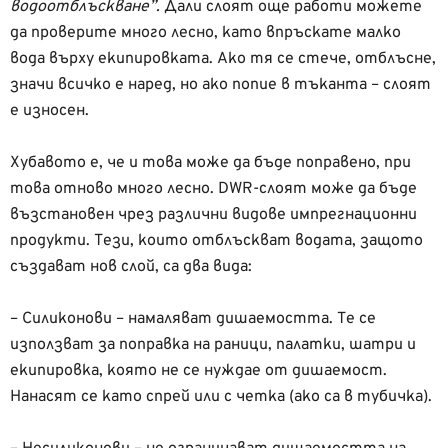
водоотблъскване”.
Дали слоят още работи можете
да проверите много лесно, като впръскате малко
вода върху екипировката. Ако тя се стече, отблъсне,
значи всичко е наред, но ако попие в тъканта – слоят
е износен.
Хубавото е, че и това може да бъде поправено, при
това отново много лесно. DWR-слоят може да бъде
възстановен чрез различни видове импрегнационни
продукти. Тези, които отблъскват водата, защото
създават нов слой, са два вида:
– Силиконови – намаляват дишаемостта. Те се
използват за поправка на раници, палатки, шатри и
екипировка, която не се нуждае от дишаемост.
Нанасят се като спрей или с четка (ако са в тубичка).