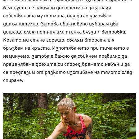
6 минути и е напълно достатъчно да запазя
собствената му топлина, без да го загрявам
допълнително. Затова обикновено избирам два
дишащи слоя: потник или тънка блуза + ветровка.
Когато ми стане горещо, свалям втората и я
връзвам на кръста. Изпотяването при тичането е
неминуемо, затова е важно да свикнем правилно да
преценяваме дрехите си според времето навън и да
се предпазим от рязкото изстиване на тялото след
спиране.