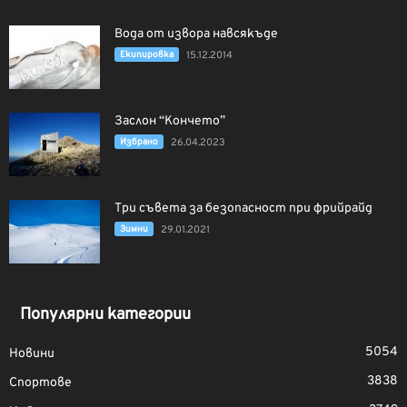
Вода от извора навсякъде
Екипировка
15.12.2014
Заслон “Кончето”
Избрано
26.04.2023
Три съвета за безопасност при фрийрайд
Зимни
29.01.2021
Популярни категории
5054
Новини
3838
Спортове