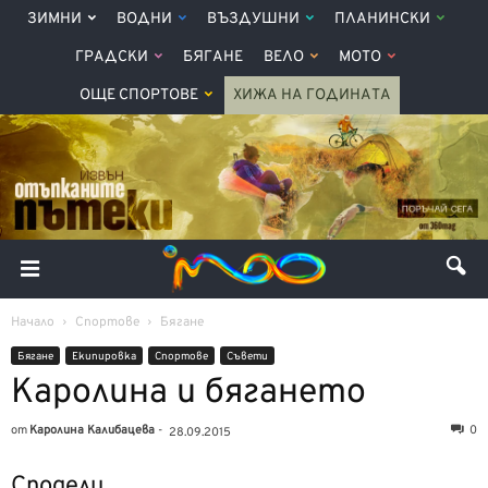
ЗИМНИ
ВОДНИ
ВЪЗДУШНИ
ПЛАНИНСКИ
ГРАДСКИ
БЯГАНЕ
ВЕЛО
МОТО
ОЩЕ СПОРТОВЕ
ХИЖА НА ГОДИНАТА
Начало
Спортове
Бягане
Бягане
Екипировка
Спортове
Съвети
Каролина и бягането
от
Каролина Калибацева
-
0
28.09.2015
Сподели