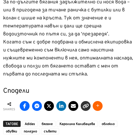
За по-дългите бягания задължително си нося вода –
или в пригодена за тичане раничка с бутилки или в
колан с шише на кръста. Тук от значение е и
температурата навън и дали ще срещна
водоизточник по пътя си, за да ‘презаредя’.
Когато съм с добре подбрана и обмислена екипировка
и същевременно съм включила само наистина
нужните ми компоненти в нея, оптималната наслада,
свобода и ползи от бягането остават с мен от
първата до последната ми стъпка.
Сподели
SHARES
ТАГОВЕ
Adidas
бягане
Каролина Калибацева
облекло
обувки
полезно
съвети