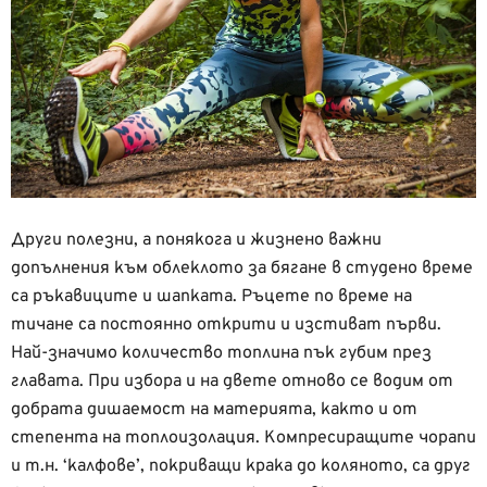
Други полезни, а понякога и жизнено важни
допълнения към облеклото за бягане в студено време
са ръкавиците и шапката. Ръцете по време на
тичане са постоянно открити и изстиват първи.
Най-значимо количество топлина пък губим през
главата. При избора и на двете отново се водим от
добрата дишаемост на материята, както и от
степента на топлоизолация. Компресиращите чорапи
и т.н. ‘калфове’, покриващи крака до коляното, са друг