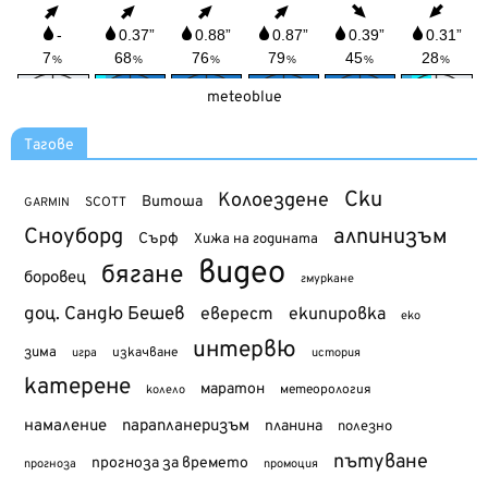
meteoblue
Тагове
Ски
Колоездене
Витоша
SCOTT
GARMIN
Сноуборд
алпинизъм
Сърф
Хижа на годината
видео
бягане
боровец
гмуркане
доц. Сандю Бешев
еверест
екипировка
еко
интервю
зима
изкачване
история
игра
катерене
маратон
метеорология
колело
намаление
парапланеризъм
планина
полезно
пътуване
прогноза за времето
прогноза
промоция