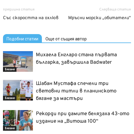
предишна статия
Следваща статия
Със скоростта на охлюв
Мръсни морски „обитатели“
Подобни статии
Още от същия автор
Михаела Енгларо стана първата
българка, завършила Badwater
Бягане
Шабан Мустафа спечели три
световни титли в планинското
бягане за мастъри
Бягане
Рекорди при дамите белязаха 43-ото
издание на „Витоша 100“
Бягане