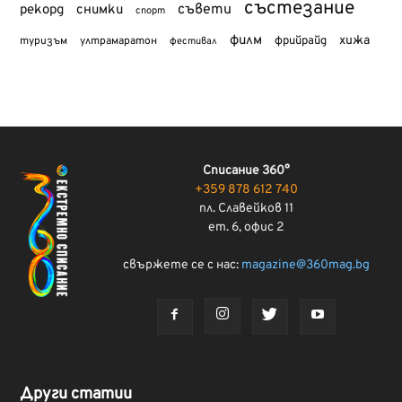
състезание
съвети
рекорд
снимки
спорт
филм
хижа
туризъм
фрийрайд
ултрамаратон
фестивал
Списание 360°
+359 878 612 740
пл. Славейков 11
ет. 6, офис 2
свържете се с нас:
magazine@360mag.bg
Други статии