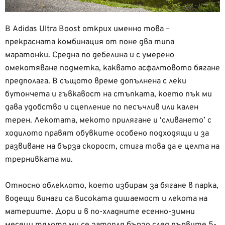
В Adidas Ultra Boost открих именно това –
прекрасната комбинация от поне два типа
маратонки. Средна по дебелина и с умерено
омекотяване подметка, каквато асфалтовото бягане
предполага. В същото време допълненa с леки
бутончета и гъвкавост на стъпката, което пък ми
дава удобство и сцепление по песъчлив или кален
терен. Лекотата, мекото прилягане и ‘сливането’ с
ходилото правят обувките особено подходящи и за
развиване на бърза скорост, стига това да е целта на
трернивката ми.
Относно облеклото, което избирам за бягане в парка,
водещи винаги са високата дишаемост и лекота на
материите. Дори и в по-хладните есенно-зимни
месеци тялото ми се затопля бързо след първите 5-