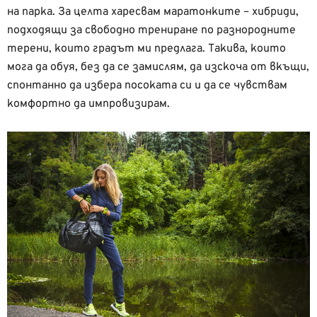
на парка. За целта харесвам маратонките – хибриди,
подходящи за свободно трениране по разнородните
терени, които градът ми предлага. Такива, които
мога да обуя, без да се замислям, да изскоча от вкъщи,
спонтанно да избера посоката си и да се чувствам
комфортно да импровизирам.