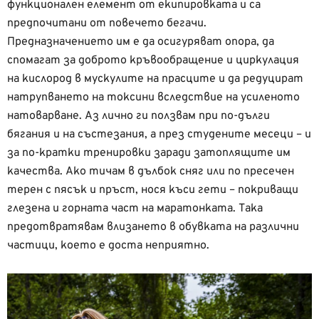
функционален елемент от екипировката и са
предпочитани от повечето бегачи.
Предназначението им е да осигуряват опора, да
спомагат за доброто кръвообращение и циркулация
на кислород в мускулите на прасците и да редуцират
натрупването на токсини вследствие на усиленото
натоварване. Аз лично ги ползвам при по-дълги
бягания и на състезания, а през студените месеци – и
за по-кратки тренировки заради затоплящите им
качества. Ако тичам в дълбок сняг или по пресечен
терен с пясък и пръст, нося къси гети – покриващи
глезена и горната част на маратонката. Така
предотвратявам влизането в обувката на различни
частици, което е доста неприятно.