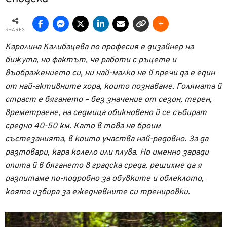
SHARES
Каролина Калибацева по професия е дизайнер на
бижута, но фактът, че работи с ръцете и
въображението си, ни най-малко не й пречи да е един
от най-активните хора, които познаваме. Голямата й
страст е бягането – без значение от сезон, терен,
времетраене, на седмица обикновено й се събират
средно 40-50 км. Като в това не броим
състезанията, в които участва най-редовно. За да
разтовари, кара колело или плува. Но именно заради
опита й в бягането в градска среда, решихме да я
разпитаме по-подробно за обувките и облеклото,
която избира за ежедневните си тренировки.