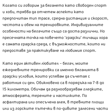
Когато си говорим за бягането като свободен спорт
и хоби, трябва да отчетем аспекти като
предпочитан тип трасе, средна дистанция и скорост,
честота и обем на тренировките. Индивидуалните
особености на бегачите също са доста различни. Но
пресечната точка на повечето ‘градски’ тичащи хора
е самата градска среда, с възможностите, които ни
предоставя за практикуване на любимия спорт.
Като един активен любител – бегач, моите
ежедневните тренировки са именно бяганията в
градски условия, които успявам да съчетая с
работния си ден. Обикновено са в порядъка на 7-8 до
15 километра. Обичам да разнообразявам гледките,
атмосферата, терените и настилките. По
асфалтирана или опесъчена алея, в тревните площи
или из горските пътечки в по-дивите залесени части