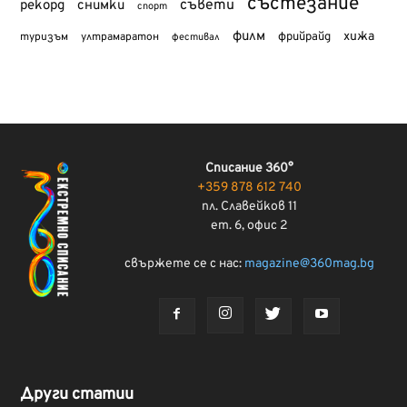
състезание
съвети
рекорд
снимки
спорт
филм
хижа
туризъм
фрийрайд
ултрамаратон
фестивал
Списание 360°
+359 878 612 740
пл. Славейков 11
ет. 6, офис 2
свържете се с нас:
magazine@360mag.bg
Други статии