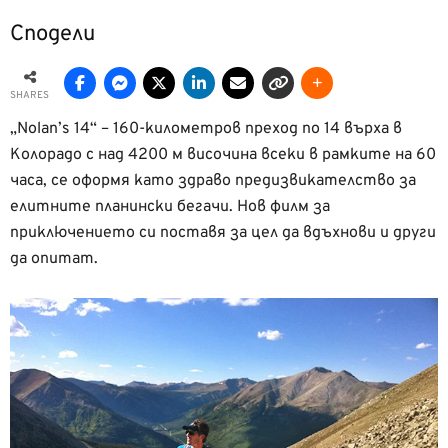
Сподели
SHARES
„Nolan’s 14“ – 160-километров преход по 14 върха в
Колорадо с над 4200 м височина всеки в рамките на 60
часа, се оформя като здраво предизвикателство за
елитните планински бегачи. Нов филм за
приключението си поставя за цел да вдъхнови и други
да опитат.