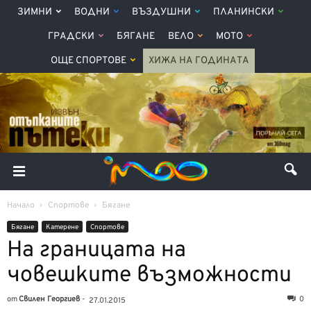
ЗИМНИ
ВОДНИ
ВЪЗДУШНИ
ПЛАНИНСКИ
ГРАДСКИ
БЯГАНЕ
ВЕЛО
МОТО
ОЩЕ СПОРТОВЕ
ХИЖА НА ГОДИНАТА
Начало
Спортове
Бягане
Бягане
Катерене
Спортове
На границата на
човешките възможности
от
Свилен Георгиев
-
0
27.01.2015