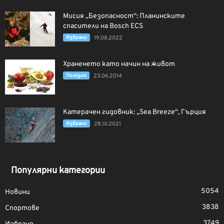
Мисия „Безопасност“: Планинските
спасители на Bosch ECS
Избрано
19.08.2022
Храненето като начин на живот
Полезно
23.06.2014
Катерачен гидовник: „Sea Breeze“, Гърция
Избрано
28.10.2021
Популярни категории
5054
Новини
3838
Спортове
3749