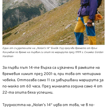
Един от създателите на „Nolan’s 14“ Блейк Ууд проучва времето от връх
Колумбия по време на първия си опит по маршрута през 1999 г. Снимка: Gordan
Hardman
За първи път 14-те върха са изкачени в рамките на
времевия лимит през 2001-а, при това от четирима
човека. Оттогава само 11 са завършвали маршрута за
по-малко от 60 часа. През миналата година само 4 от
22-та опита бяха успешни.
Трудността на „Nolan’s 14“ идва от това, че в по-