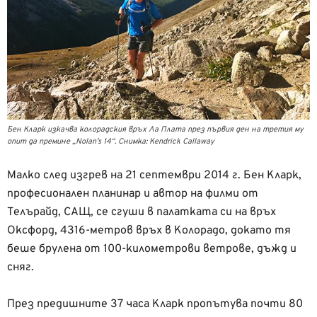
Бен Кларк изкачва колорадския връх Ла Плата през първия ден на третия му
опит да премине „Nolan’s 14“. Снимка: Kendrick Callaway
Малко след изгрев на 21 септември 2014 г. Бен Кларк,
професионален планинар и автор на филми от
Телърайд, САЩ, се сгуши в палатката си на връх
Оксфорд, 4316-метров връх в Колорадо, докато тя
беше брулена от 100-километрови ветрове, дъжд и
сняг.
През предишните 37 часа Кларк пропътува почти 80