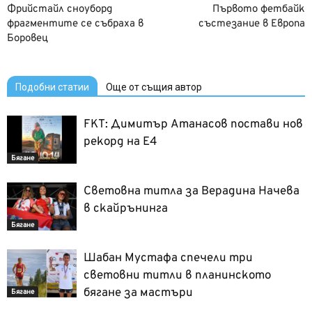
Фрийстайл сноуборд
Първото фетбайк
фрагментите се събраха в
състезание в Европа
Боровец
Подобни статии
Още от същия автор
FKT: Димитър Атанасов постави нов
рекорд на Е4
Бягане
Световна титла за Верадина Начева
в скайрънинга
Бягане
Шабан Мустафа спечели три
световни титли в планинското
бягане за мастъри
Бягане