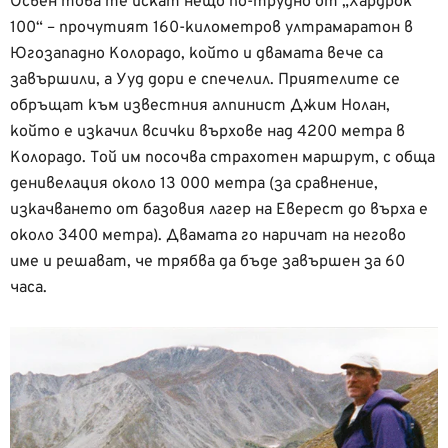
Освен това те искат нещо по-трудно от „Хардрок
100“ – прочутият 160-километров ултрамаратон в
Югозападно Колорадо, който и двамата вече са
завършили, а Ууд дори е спечелил. Приятелите се
обръщат към известния алпинист Джим Нолан,
който е изкачил всички върхове над 4200 метра в
Колорадо. Той им посочва страхотен маршрут, с обща
денивелация около 13 000 метра (за сравнение,
изкачването от базовия лагер на Еверест до върха е
около 3400 метра). Двамата го наричат на негово
име и решават, че трябва да бъде завършен за 60
часа.