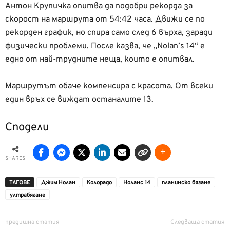
Антон Крупичка опитва да подобри рекорда за
скорост на маршрута от 54:42 часа. Движи се по
рекорден график, но спира само след 6 върха, заради
физически проблеми. После казва, че „Nolan’s 14“ е
едно от най-трудните неща, които е опитвал.
Маршрутът обаче компенсира с красота. От всеки
един връх се виждат останалите 13.
Сподели
SHARES
ТАГОВЕ
Джим Нолан
Колорадо
Ноланс 14
планинско бягане
ултрабягане
предишна статия
Следваща статия