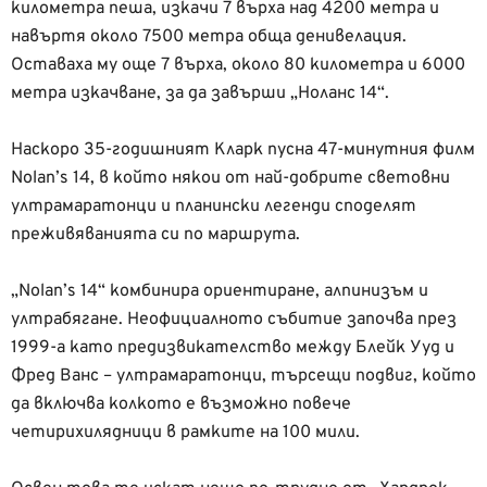
километра пеша, изкачи 7 върха над 4200 метра и
навъртя около 7500 метра обща денивелация.
Оставаха му още 7 върха, около 80 километра и 6000
метра изкачване, за да завърши „Ноланс 14“.
Наскоро 35-годишният Кларк пусна 47-минутния филм
Nolan’s 14, в който някои от най-добрите световни
ултрамаратонци и планински легенди споделят
преживяванията си по маршрута.
„Nolan’s 14“ комбинира ориентиране, алпинизъм и
ултрабягане. Неофициалното събитие започва през
1999-а като предизвикателство между Блейк Ууд и
Фред Ванс – ултрамаратонци, търсещи подвиг, който
да включва колкото е възможно повече
четирихилядници в рамките на 100 мили.