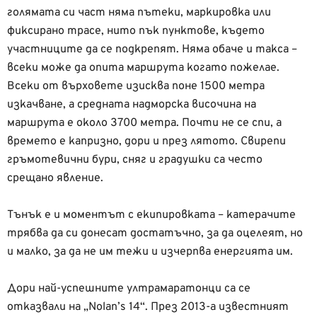
голямата си част няма пътеки, маркировка или
фиксирано трасе, нито пък пунктове, където
участниците да се подкрепят. Няма обаче и такса –
всеки може да опита маршрута когато пожелае.
Всеки от върховете изисква поне 1500 метра
изкачване, а средната надморска височина на
маршрута е около 3700 метра. Почти не се спи, а
времето е капризно, дори и през лятото. Свирепи
гръмотевични бури, сняг и градушки са често
срещано явление.
Тънък е и моментът с екипировката – катерачите
трябва да си донесат достатъчно, за да оцелеят, но
и малко, за да не им тежи и изчерпва енергията им.
Дори най-успешните ултрамаратонци са се
отказвали на „Nolan’s 14“. През 2013-а известният