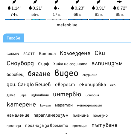
meteoblue
Тагове
Ски
Колоездене
Витоша
SCOTT
GARMIN
Сноуборд
алпинизъм
Сърф
Хижа на годината
видео
бягане
боровец
гмуркане
доц. Сандю Бешев
еверест
екипировка
еко
интервю
зима
изкачване
история
игра
катерене
маратон
метеорология
колело
намаление
парапланеризъм
планина
полезно
пътуване
прогноза за времето
прогноза
промоция