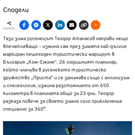
Сподели
SHARES
Тази зима русенецът Теодор Атанасов направи нещо
впечатляващо – измина сам през зимата най-дългия
маркиран пешеходен туристически маршрут в
България „Ком–Емине“. 26-годишният планинар,
който членува в русенското туристическо
дружество „Приста” и се занимава също с алпинизъм
и спелеология, измина разстоянието от 650
километра в планината общо за 23 дни. Теодор
разказа повече за своето зимно соло приключение
специално за 360°.