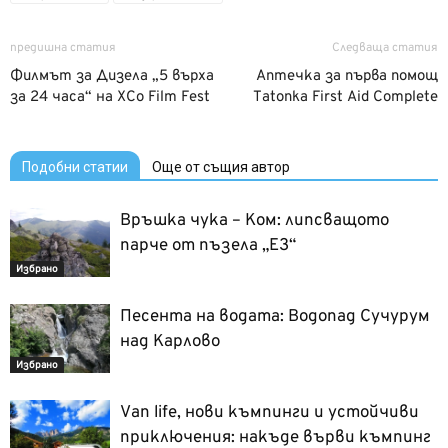
предишна статия
Следваща статия
Филмът за Дизела „5 върха
Аптечка за първа помощ
за 24 часа“ на XCo Film Fest
Tatonka First Aid Complete
Подобни статии
Още от същия автор
Връшка чука – Ком: липсващото
парче от пъзела „Е3“
Избрано
Песента на водата: Водопад Сучурум
над Карлово
Избрано
Van life, нови къмпинги и устойчиви
приключения: накъде върви къмпинг