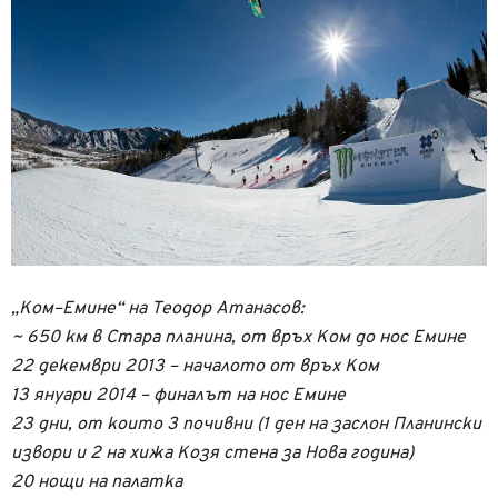
„Ком–Емине“ на Теодор Атанасов:
~ 650 км в Стара планина, от връх Ком до нос Емине
22 декември 2013 – началото от връх Ком
13 януари 2014 – финалът на нос Емине
23 дни, от които 3 почивни (1 ден на заслон Планински
извори и 2 на хижа Козя стена за Нова година)
20 нощи на палатка