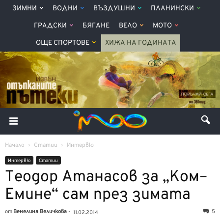
ЗИМНИ
ВОДНИ
ВЪЗДУШНИ
ПЛАНИНСКИ
ГРАДСКИ
БЯГАНЕ
ВЕЛО
МОТО
ОЩЕ СПОРТОВЕ
ХИЖА НА ГОДИНАТА
Начало
Статии
Интервю
Интервю
Статии
Теодор Атанасов за „Ком–
Емине“ сам през зимата
от
Венелина Величкова
-
5
11.02.2014