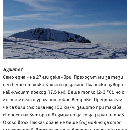
Бурите?
Само една – на 27-ми декември. Преходът ми за тези
ден беше от хижа Кашана до заслон Планиски извори –
най-късият преход (17,5 км). Беше топло (2-3 °C), но с
гъста мъгла и ураганни южни ветрове. Предполагам,
че са били със сила над 150 км/ч, защото при такава
скорост на вятъра е възможно да се задържиш прав.
Около връх Паскал обаче не беше възможно да стоя