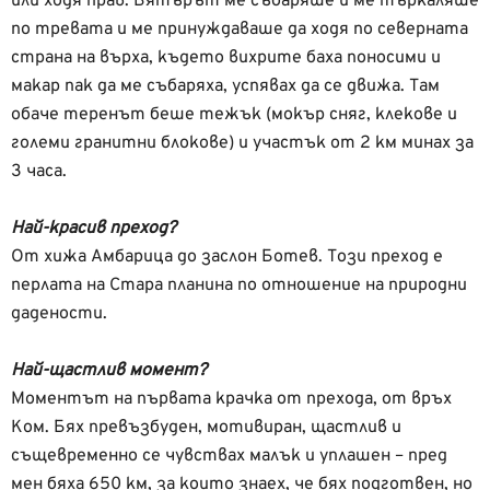
или ходя прав. Вятърът ме събаряше и ме търкаляше
по тревата и ме принуждаваше да ходя по северната
страна на върха, където вихрите баха поносими и
макар пак да ме събаряха, успявах да се движа. Там
обаче теренът беше тежък (мокър сняг, клекове и
големи гранитни блокове) и участък от 2 км минах за
3 часа.
Най-красив преход?
От хижа Амбарица до заслон Ботев. Този преход е
перлата на Стара планина по отношение на природни
дадености.
Най-щастлив момент?
Моментът на първата крачка от прехода, от връх
Ком. Бях превъзбуден, мотивиран, щастлив и
същевременно се чувствах малък и уплашен – пред
мен бяха 650 км, за които знаех, че бях подготвен, но