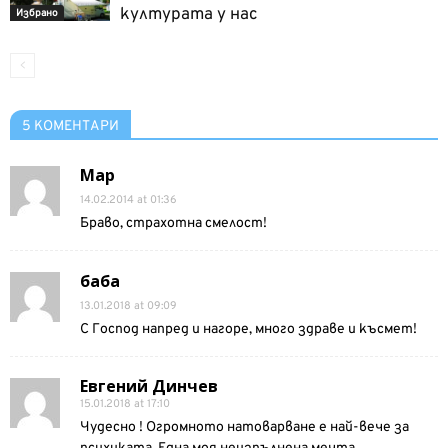
културата у нас
Избрано
5 КОМЕНТАРИ
Мар
14.02.2014 at 01:36
Браво, страхотна смелост!
баба
13.01.2018 at 09:09
С Господ напред и нагоре, много здраве и късмет!
Евгений Динчев
15.01.2018 at 17:10
Чудесно ! Огромното натоварване е най-вече за