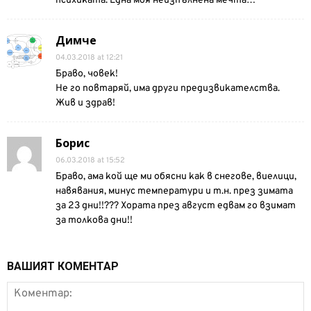
психиката. Една моя неизпълнена мечта…
Димче
04.03.2018 at 12:21
Браво, човек!
Не го повтаряй, има други предизвикателства.
Жив и здрав!
Борис
06.03.2018 at 15:52
Браво, ама кой ще ми обясни как в снегове, виелици,
навявания, минус температури и т.н. през зимата
за 23 дни!!??? Хората през август едвам го взимат
за толкова дни!!
ВАШИЯТ КОМЕНТАР