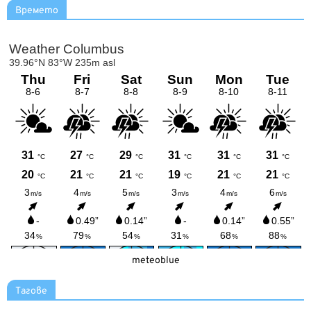
Времето
meteoblue
Тагове