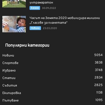
ултрамаратон
Бягане
30.09.2022
Часът на Земята 2020 мобилизира милиони
„Гласове за планетата“
Новини
23.03.2020
Популярни категории
5054
Новини
3838
Спортове
3748
Избрано
2834
Статии
2825
Събития
1138
Екипировка
1095
Пътуване