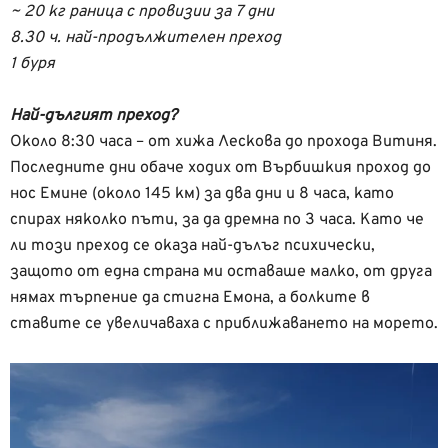
~ 20 кг раница с провизии за 7 дни
8.30 ч. най-продължителен преход
1 буря
Най-дългият преход?
Около 8:30 часа – от хижа Лескова до прохода Витиня.
Последните дни обаче ходих от Върбишкия проход до
нос Емине (около 145 км) за два дни и 8 часа, като
спирах няколко пъти, за да дремна по 3 часа. Като че
ли този преход се оказа най-дълъг психически,
защото от една страна ми оставаше малко, от друга
нямах търпение да стигна Емона, а болките в
ставите се увеличаваха с приближаването на морето.