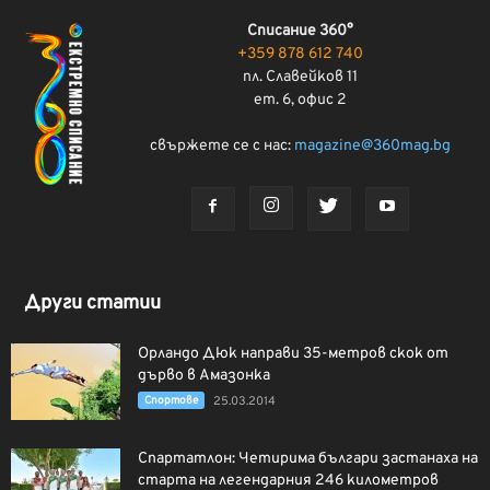
Списание 360°
+359 878 612 740
пл. Славейков 11
ет. 6, офис 2
свържете се с нас:
magazine@360mag.bg
Други статии
Орландо Дюк направи 35-метров скок от
дърво в Амазонка
Спортове
25.03.2014
Спартатлон: Четирима българи застанаха на
старта на легендарния 246 километров