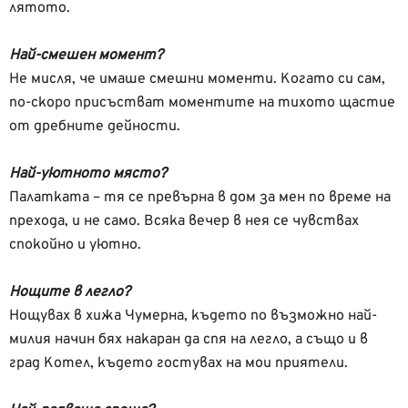
лятото.
Най-смешен момент?
Не мисля, че имаше смешни моменти. Когато си сам,
по-скоро присъстват моментите на тихото щастие
от дребните дейности.
Най-уютното място?
Палатката – тя се превърна в дом за мен по време на
прехода, и не само. Всяка вечер в нея се чувствах
спокойно и уютно.
Нощите в легло?
Нощувах в хижа Чумерна, където по възможно най-
милия начин бях накаран да спя на легло, а също и в
град Котел, където гостувах на мои приятели.