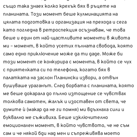
също така знаех колко крехък бях в ръцете на
планината. Този момент беше кулминацията на
цялата подготовка и организация на прехода и сега
като погледна в ретроспекция осъзнавам, че това
беше и един от най-щастливите моменти в живота
ми – момент, в който усетих пълната свобода, която
само едно приключение може да ти даде. Може би
този момент се конкурира с момента, в който се чух
с приятелката си по телефона, когато бях в
палатката на заслон Планински извори, а отвън
бушуваше ураганът. След борбата с планината, която
ме беше докарала до пълно изтощение се чувствах
толкова самотен, жалък и изоставен от света, че
думите ѝ (макар да не ги помня) ми вдъхнаха сили и
буквално ме съживиха. Беше изключително
емоционален момент, в който чувството, че не съм
сам и че някой бди над мен и съпреживява моето