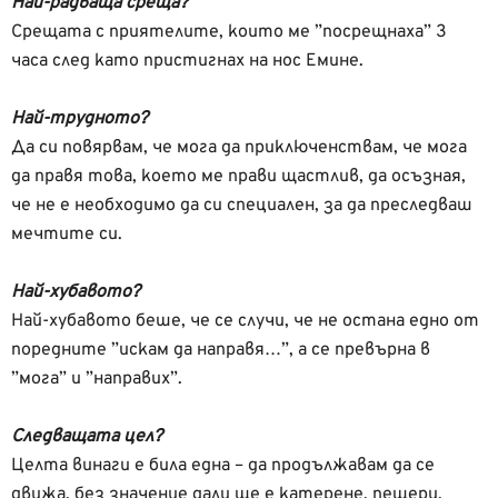
Най-радваща среща?
Срещата с приятелите, които ме ”посрещнаха” 3
часа след като пристигнах на нос Емине.
Най-трудното?
Да си повярвам, че мога да приключенствам, че мога
да правя това, което ме прави щастлив, да осъзная,
че не е необходимо да си специален, за да преследваш
мечтите си.
Най-хубавото?
Най-хубавото беше, че се случи, че не остана едно от
поредните ”искам да направя…”, а се превърна в
”мога” и ”направих”.
Следващата цел?
Целта винаги е била една – да продължавам да се
движа, без значение дали ще е катерене, пещери,