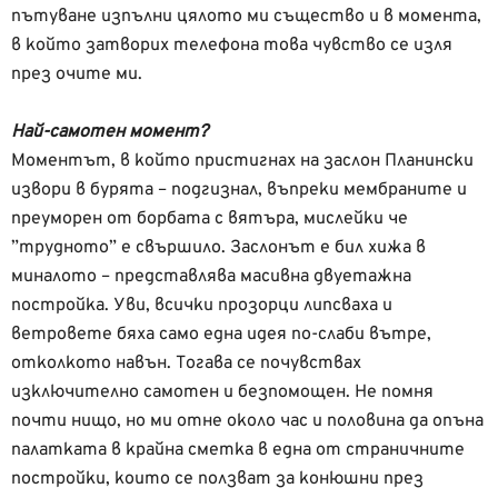
пътуване изпълни цялото ми същество и в момента,
в който затворих телефона това чувство се изля
през очите ми.
Най-самотен момент?
Моментът, в който пристигнах на заслон Планински
извори в бурята – подгизнал, въпреки мембраните и
преуморен от борбата с вятъра, мислейки че
”трудното” е свършило. Заслонът е бил хижа в
миналото – представлява масивна двуетажна
постройка. Уви, всички прозорци липсваха и
ветровете бяха само една идея по-слаби вътре,
отколкото навън. Тогава се почувствах
изключително самотен и безпомощен. Не помня
почти нищо, но ми отне около час и половина да опъна
палатката в крайна сметка в една от страничните
постройки, които се ползват за конюшни през