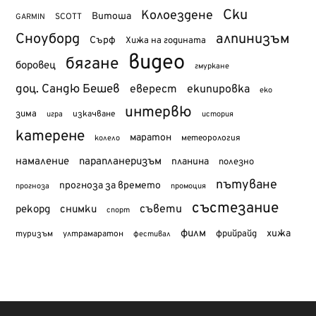
Ски
Колоездене
Витоша
SCOTT
GARMIN
Сноуборд
алпинизъм
Сърф
Хижа на годината
видео
бягане
боровец
гмуркане
доц. Сандю Бешев
еверест
екипировка
еко
интервю
зима
изкачване
история
игра
катерене
маратон
метеорология
колело
намаление
парапланеризъм
планина
полезно
пътуване
прогноза за времето
прогноза
промоция
състезание
съвети
рекорд
снимки
спорт
филм
хижа
туризъм
фрийрайд
ултрамаратон
фестивал