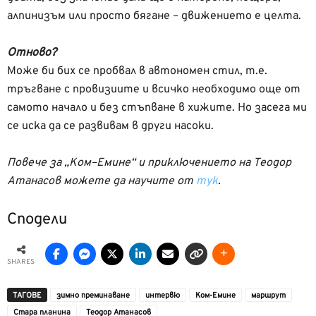
алпинизъм или просто бягане – движението е целта.
Отново?
Може би бих се пробвал в автономен стил, т.е.
тръгване с провизиите и всичко необходимо още от
самото начало и без стъпване в хижите. Но засега ми
се иска да се развивам в други насоки.
Повече за „Ком–Емине“ и приключението на Теодор
Атанасов можете да научите от
тук
.
Сподели
SHARES
ТАГОВЕ
зимно преминаване
интервю
Ком-Емине
маршрут
Стара планина
Теодор Атанасов