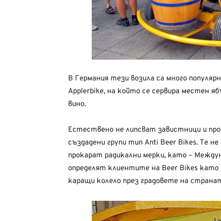
В Германия тези возила са много популярн
Applerbike, на който се сервира местен яб
вино.
Естествено не липсват завистници и прот
създадени групи тип Anti Beer Bikes. Те н
прокарат радикални мерки, като – Междун
определят клиентите на Beer Bikes като 
каращи колело през градовете на странат