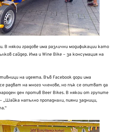
и. В някои градове има различни модификации като
ълков сайдер. Има и Wine Bike – за консумация на
ивници на идеята. Във Facebook дори има
е се радват на много членове, но пък се опитват да
ароден ден против Beer Bikes. В някои от групите
– „Шайка напълно пропаднали, пияни задници,
а.“