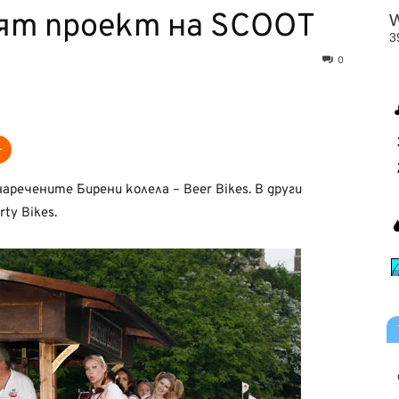
вият проект на SCOOT
0
речените Бирени колела – Beer Bikes. В други
ty Bikes.