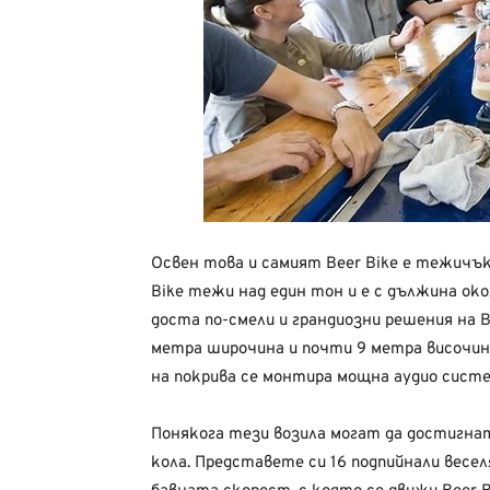
Освен това и самият Beer Bike е тежичък 
Bike тежи над един тон и е с дължина окол
доста по-смели и грандиозни решения на B
метра широчина и почти 9 метра височин
на покрива се монтира мощна аудио систе
Понякога тези возила могат да достигна
кола. Представете си 16 подпийнали весел