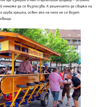
Bike ще изнерви и най-търпеливия шофьор – особено
ой неможе да се възползва. А решението да свирка на
ло груба грешка, освен ако на него не се возят
 хваща.