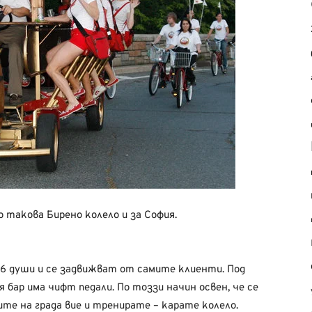
 такова Бирено колело и за София.
 16 души и се задвижват от самите клиенти. Под
бар има чифт педали. По тоззи начин освен, че се
е на града вие и тренирате – карате колело.