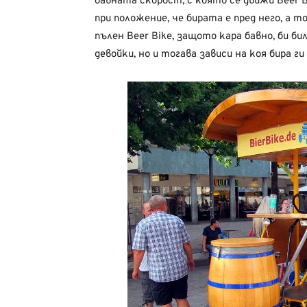
бавната скорост, с която се движи Beer 
при положение, че бирата е пред него, а т
пълен Beer Bike, защото кара бавно, би би
девойки, но и тогава зависи на коя бира ги