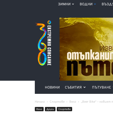
ЗИМНИ
ВОДНИ
ВЪЗД
Списание
360°
НОВИНИ
СЪБИТИЯ
ПЪТУВАНЕ
Начало
Спортове
Вело
„Beer Bike“ – новият
Вело
Други
Спортове