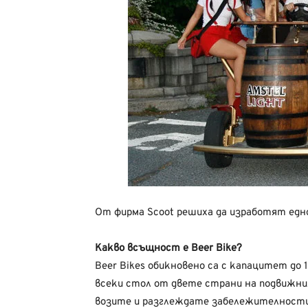
От фирма Scoot решиха да изработят едно
Какво всъщност е Beer Bike?
Beer Bikes обикновено са с капацитет до
всеки стол от двете страни на подвижния 
возите и разглеждате забележителностит