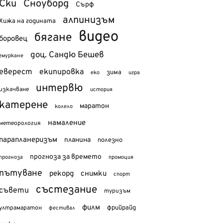
Ски
Сноуборд
Сърф
алпинизъм
Хижа на годината
видео
бягане
боровец
доц. Сандю Бешев
гмуркане
еверест
екипировка
зима
еко
игра
интервю
изкачване
история
катерене
маратон
колело
намаление
метеорология
парапланеризъм
планина
полезно
прогноза за времето
прогноза
промоция
пътуване
рекорд
снимки
спорт
състезание
съвети
туризъм
филм
фрийрайд
ултрамаратон
фестивал