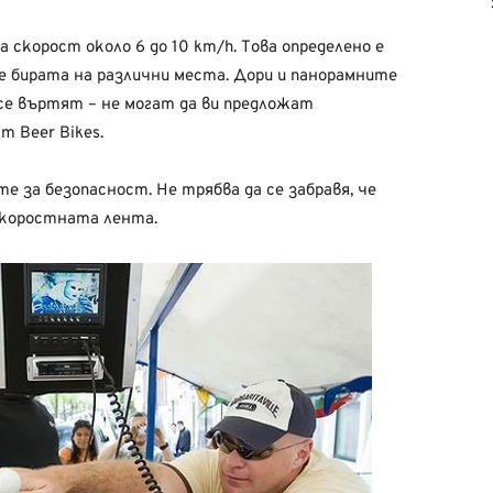
 скорост около 6 до 10 km/h. Това определено е
те бирата на различни места. Дори и панорамните
 се въртят – не могат да ви предложат
т Beer Bikes.
е за безопасност. Не трябва да се забравя, че
 скоростната лента.