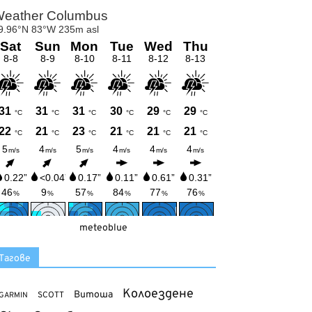
meteoblue
Тагове
Колоездене
Витоша
SCOTT
GARMIN