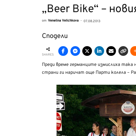
„Beer Bike“ – но
от
Venelina Velichkova
-
07.08.2013
Сподели
SHARES
Преди време германците измислиха така на
страни ги наричат още Парти колела – Par