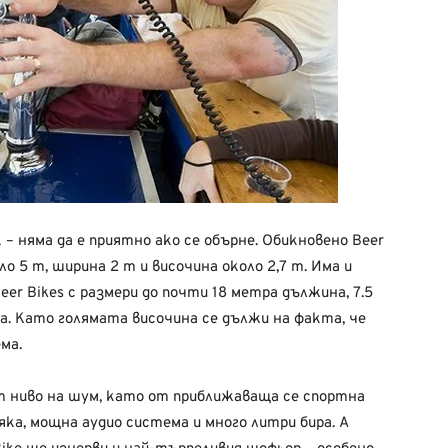
– няма да е приятно ако се обърне. Обикновено Beer
о 5 m, ширина 2 m и височина около 2,7 m. Има и
eer Bikes с размери до почти 18 метра дължина, 7.5
а. Като голямата височина се дължи на факта, че
ма.
т ниво на шум, като от приближаваща се спортна
яка, мощна аудио система и много литри бира. А