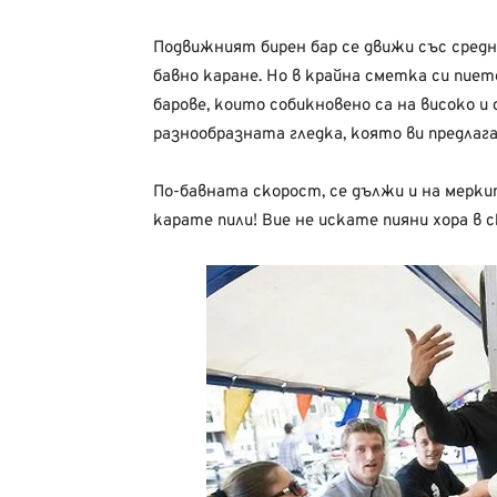
Подвижният бирен бар се движи със средна
бавно каране. Но в крайна сметка си пие
барове, които собикновено са на високо и
разнообразната гледка, която ви предлага
По-бавната скорост, се дължи и на меркит
карате пили! Вие не искате пияни хора в