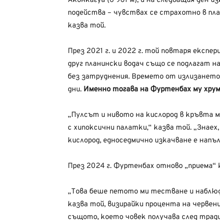
Аконкагуа (6 961 м), и на следващия ден 
подейства – чувствах се страхотно в пла
казва той.
През 2021 г. и 2022 г. той повтаря експе
друг планински водач също се подлагат н
без затруднения. Времето от излизането 
дни.
Именно тогава на Фуртенбах му хрумв
„Пулсът и нивото на кислород в кръвта м
с хипоксични палатки,“ казва той. „Знаех
кислород, едноседмично изкачване е напъ
През 2024 г. Фуртенбах отново „приема“ 
„Това беше петото ми тестване и наблюд
казва той, визирайки процента на червен
същото, което човек получава след тради