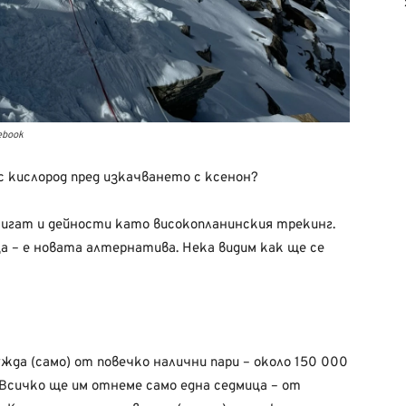
ebook
 кислород пред изкачването с ксенон?
игат и дейности като високопланинския трекинг.
а – е новата алтернатива. Нека видим как ще се
да (само) от повечко налични пари – около 150 000
 Всичко ще им отнеме само една седмица – от