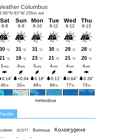
meteoblue
Тагове
Колоездене
Витоша
SCOTT
GARMIN