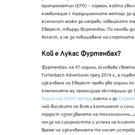
еритропоетин (EPO) – хормон, който увел
комбинация с традиционните методи за д
ксенонът може да направи човешкото тя
Еверест, твърди Фуртенбах. По негови ду
болест, а не за повишаване на спортната
Кой е Лукас Фуртенбах?
Фуртенбах, на 47 години, основава своят
Furtenbach Adventures през 2014 г., а първ
изкачване на Еверест прави две години по
компанията му организира експедиции до 
върха над 8000 метра
, както и до
Седемт
най-високите на всеки континент и сочи
гордост използването на технологични „
полза на сигурността и успеха на клиент
време на изкачванията те носят устрой