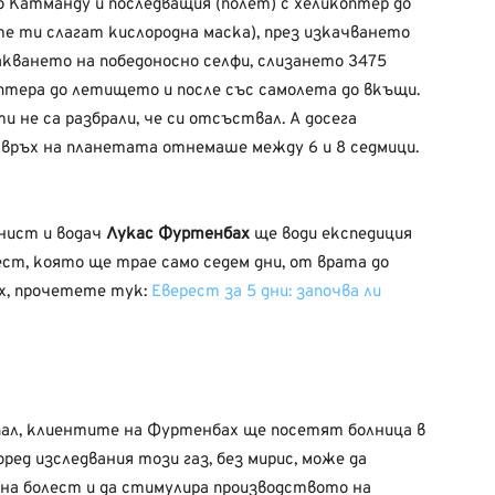
 Катманду и последващия (полет) с хеликоптер до
е ти слагат кислородна маска), през изкачването
ракването на победоносно селфи, слизането 3475
оптера до летището и после със самолета до вкъщи.
и не са разбрали, че си отсъствал. А досега
 връх на планетата отнемаше между 6 и 8 седмици.
инист и водач
Лукас Фуртенбах
ще води експедиция
ст, която ще трае само седем дни, от врата до
пех, прочетете тук:
Еверест за 5 дни: започва ли
пал, клиентите на Фуртенбах ще посетят болница в
ед изследвания този газ, без мирис, може да
на болест и да стимулира производството на