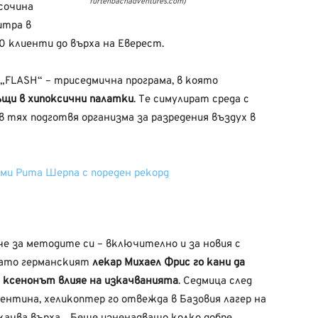
furtenbachadventures.com)
исочина
итра в
0 клиенти до върха на Еверест.
 „FLASH“ – триседмична програма, в която
ъщи в хипоксични палатки
. Те симулират среда с
в тях подготвя организма за разредения въздух в
ами Рита Шерпа с пореден рекорд
е за методите си – включително и за новия с
огато германският
лекар Михаел Фрис го кани да
ли ксенонът влияе на изкачванията
. Седмица след
ентина, хеликоптер го отвежда в Базовия лагер на