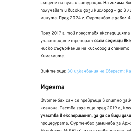
следене на пулс и сатурация. На голяма в
получават и високи дози кислород – до 8 л
минута. През 2024 г. Фуртенбах е завел 4
През 2017 г. той представя експедицията
участниците тренират
осем седмици вк
ниско съдържание на кислород и спането 
Хималаите.
Вижте още:
30 изкачвания на Еверест: К
Идеята
Фуртенбах сам се превръща в опитно зайч
ксенона. Тества газа още през 2019 г., к
участва в експеримент, за да се види да
процедурата, Фуртенбах заминава за Арж