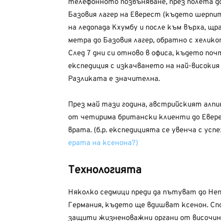
телефонното позвъняване, през полета до
Базовия лагер на Еверест (където шерпит
на ледопада Кхумбу и после към върха, щ
метра до Базовия лагер, обратно с хелик
След 7 дни си отново в офиса, където почт
експедиция с изкачването на най-високия
Разликата е значителна.
През май тази година, австрийският алп
от четирима британски клиенти до Евере
врата. (б.р. експедицията се увенча с ус
ерата на ксенона?)
Технологията
Няколко седмици преди да пътуват до Не
Германия, където ще вдишват ксенон. Спор
защити жизненоважни органи от височин