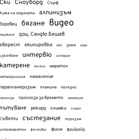
Ски
Сноуборд
Сърф
алпинизъм
Хижа на годината
видео
бягане
боровец
доц. Сандю Бешев
гмуркане
еверест
екипировка
зима
еко
игра
интервю
изкачване
история
катерене
маратон
колело
намаление
метеорология
парапланеризъм
планина
полезно
прогноза за времето
прогноза
промоция
пътуване
рекорд
снимки
спорт
състезание
съвети
туризъм
филм
фрийрайд
ултрамаратон
фестивал