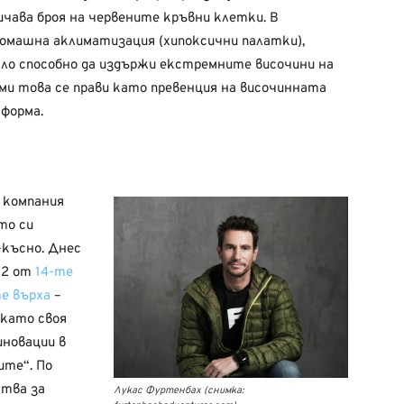
ичава броя на червените кръвни клетки. В
омашна аклиматизация (хипоксични палатки),
ло способно да издържи екстремните височини на
ми това се прави като превенция на височинната
 форма.
а компания
ото си
-късно. Днес
12 от
14-те
е върха
–
 като своя
иновации в
ите“. По
ства за
Лукас Фуртенбах (снимка: