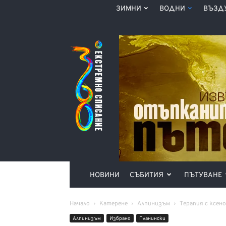
ЗИМНИ
ВОДНИ
ВЪЗД
Списание
360°
НОВИНИ
СЪБИТИЯ
ПЪТУВАНЕ
Начало
Катерене
Алпинизъм
Терапия с ксен
Алпинизъм
Избрано
Планински