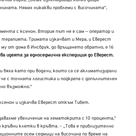
изкачва върха. „Беше изненадващо колко добре
нината. Нямах никакви проблеми с височината“,
римента с ксенон. Втория път не е сам — оператор и
а терапията. Тримата изкачват и Мера, и Еверест
му от дома в Инсбрук, до връщането обратно, е 16
а идеята за едноседмична експедиция до Еверест.
и бяха като при водачи, които са се аклиматизирали
, че с точната логистика и подкрепа с допълнителен
лно възможно.“
ксенон и изкачва Еверест откъм Тибет.
авахме увеличение на хематокрита с 10 процента,“
и кръвни клетки в кръвта. – „Това е приблизително
ционните осем седмици на височина по време на