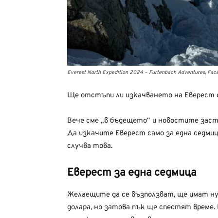
Everest North Expedition 2024 – Furtenbach Adventures, Fac
Ще отстъпи ли изкачването на Еверест с
Вече сме „в бъдещето“ и новостите заст
Да изкачите Еверест само за една седмиц
случва това.
Еверест за една седмица
Желаещите да се възползват, ще имат нуж
долара, но затова пък ще спестят време.