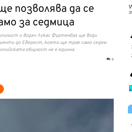
ще позволява да се
амо за седмица
лпинист и водач Лукас Фуртенбах ще води
иенти до Еверест, която ще трае само седем
алпийската общност не е единна.
0