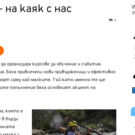
– на каяк с нас
0
да организира курсове за обучение и събития,
ия. Бяха привлечени нови привърженици и ефективно
порт сред най-малките. Тъй като именно те ще
ите попълнения бяха основният акцент на
ма, което е
 в бързи
иналата
о малко и