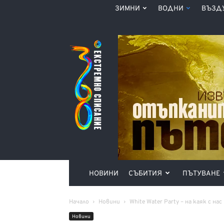
ЗИМНИ
ВОДНИ
ВЪЗД
Списание
360°
НОВИНИ
СЪБИТИЯ
ПЪТУВАНЕ
Начало
Новини
White Water Party – на каяк с нас
Новини