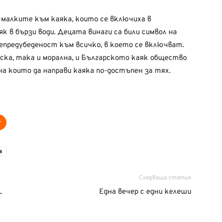
о-малките към каяка, които се включиха в
к в бързи води. Децата винаги са били символ на
епредубеденост към всичко, в което се включват.
ска, така и морална, и Българското каяк общество
на които да направи каяка по-достъпен за тях.
а
Следваща статия
L
Една вечер с едни келеши