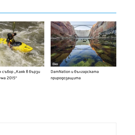
Еко
 събор „Каяк в бързи
DamNation и българската
ума 2015“
природозащита