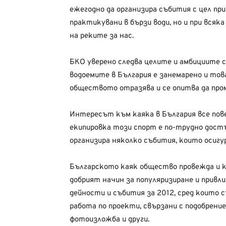
ежегодно да организира събития с цел пр
практикувани в бързи води, но и при вся
на реките за нас.
БКО уверено следва целите и амбициите с
водоемите в България е занемарено и тов
обществото отразява и се опитва да про
Интересът към каяка в България все пове
екипировка този спорт е по-трудно достъ
организира няколко събития, които осигур
Българското каяк общество провежда и кур
добрият начин за популяризиране и привли
дейности и събития за 2012, сред които 
работа по проекти, свързани с подобрение
фотоизложба и други.