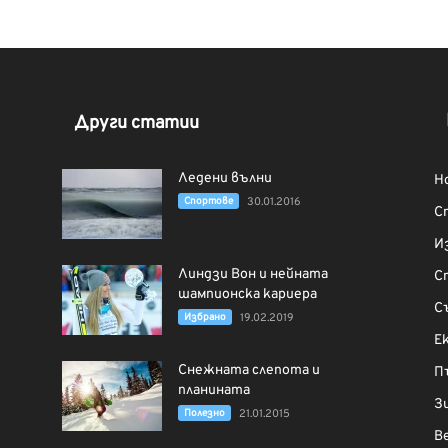
Други статии
Ледени вълни
Н
Спортове
30.01.2016
С
И
Линдзи Вон и нейната
С
шампионска кариера
С
Избрано
19.02.2019
Е
Снежната слепота и
П
планината
З
Полезно
21.01.2015
В