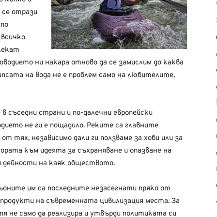
 се отрази
 по
 всичко
лекат
оводието ни накара отново да се замислим до каква
ипсата на вода не е проблем само на любителите,
в съседни страни и по-далечни европейски
дието не ги е пощадило. Реките са главните
от тях, независимо дали ги ползваме за хоби или за
ората към идеята за съхраняване и опазване на
 дейности на каяк обществото.
ьоните им са последните незасегнати пряко от
продукти на съвременната цивилизация места. За
я не само да реализира и утвърди политиката си