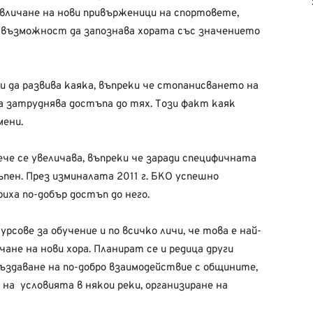
ивличане на нови привърженици на спортовете,
ка възможност да запознава хората със значението
и да развива каяка, въпреки че стопанисването на
а затруднява достъпа до тях. Този факт каяк
мени.
че се увеличава, въпреки че заради специфичната
пен. През изминалата 2011 г. БКО успешно
иха по-добър достъп до него.
сове за обучение и по всичко личи, че това е най-
чане на нови хора. Планират се и редица други
създаване на по-добро взаимодействие с общините,
 на условията в някои реки, организиране на