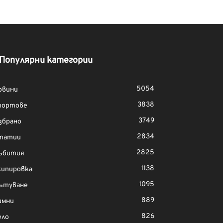
Популярни категории
5054
овини
3838
портове
3749
збрано
2834
татии
2825
ъбития
1138
кипировка
1095
ътуване
889
имни
826
ело