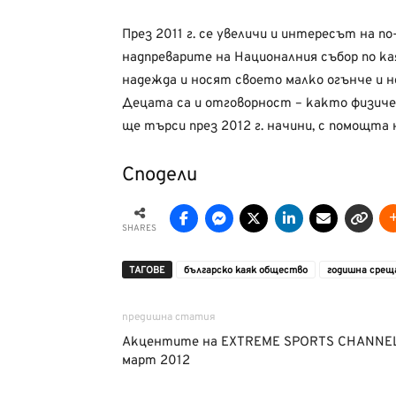
През 2011 г. се увеличи и интересът на п
надпреварите на Националния събор по кая
надежда и носят своето малко огънче и н
Децата са и отговорност – както физиче
ще търси през 2012 г. начини, с помощта 
Сподели
SHARES
ТАГОВЕ
българско каяк общество
годишна срещ
предишна статия
Акцентите на EXTREME SPORTS CHANNE
март 2012