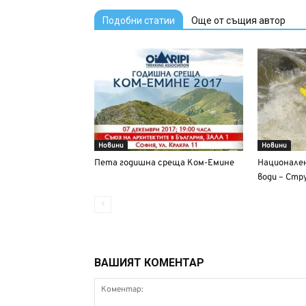
Подобни статии
Още от същия автор
Новини
Новини
Пета годишна среща Ком-Емине
Национален
води – Стр
ВАШИЯТ КОМЕНТАР