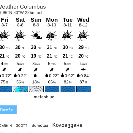
meteoblue
Тагове
Колоездене
Витоша
SCOTT
GARMIN