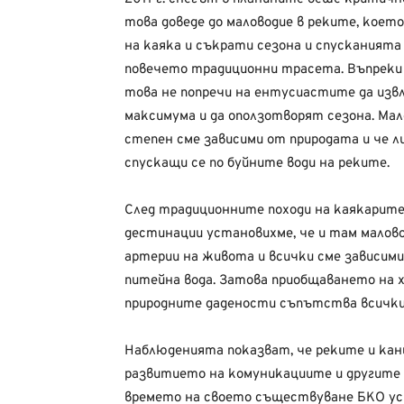
това доведе до маловодие в реките, което
на каяка и съкрати сезона и спусканията
повечето традиционни трасета. Въпреки
това не попречи на ентусиастите да изв
максимума и да оползотворят сезона. Мал
степен сме зависими от природата и че л
спускащи се по буйните води на реките.
След традиционните походи на каякарите 
дестинации установихме, че и там малово
артерии на живота и всички сме зависими 
питейна вода. Затова приобщаването на х
природните дадености съпътства всички
Наблюденията показват, че реките и кан
развитието на комуникациите и другите 
времето на своето съществуване БКО усп