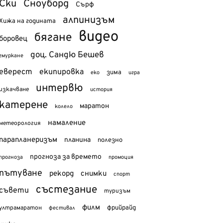
Ски
Сноуборд
Сърф
алпинизъм
Хижа на годината
видео
бягане
боровец
доц. Сандю Бешев
гмуркане
еверест
екипировка
зима
еко
игра
интервю
изкачване
история
катерене
маратон
колело
намаление
метеорология
парапланеризъм
планина
полезно
прогноза за времето
прогноза
промоция
пътуване
рекорд
снимки
спорт
състезание
съвети
туризъм
филм
фрийрайд
ултрамаратон
фестивал