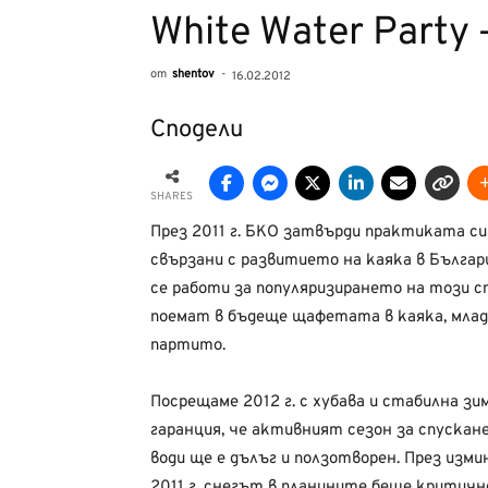
White Water Party 
от
shentov
-
16.02.2012
Сподели
SHARES
През 2011 г. БКО затвърди практиката си 
свързани с развитието на каяка в Българ
се работи за популяризирането на този с
поемат в бъдеще щафетата в каяка, млад
партито.
Посрещаме 2012 г. с хубава и стабилна зи
гаранция, че активният сезон за спускане
води ще е дълъг и ползотворен. През изм
2011 г. снегът в планините беше критичн