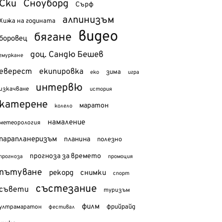
Ски
Сноуборд
Сърф
алпинизъм
Хижа на годината
видео
бягане
боровец
доц. Сандю Бешев
гмуркане
еверест
екипировка
зима
еко
игра
интервю
изкачване
история
катерене
маратон
колело
намаление
метеорология
парапланеризъм
планина
полезно
прогноза за времето
прогноза
промоция
пътуване
рекорд
снимки
спорт
състезание
съвети
туризъм
филм
фрийрайд
ултрамаратон
фестивал