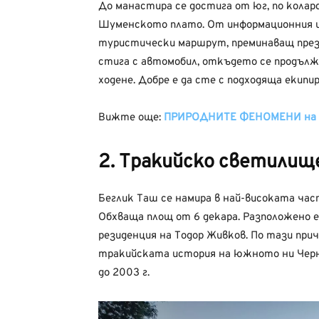
До манастира се достига от юг, по колар
Шуменското плато. От информационния ц
туристически маршрут, преминаващ през 
стига с автомобил, откъдето се продълж
ходене. Добре е да сте с подходяща екипир
Вижте още:
ПРИРОДНИТЕ ФЕНОМЕНИ на 
2. Тракийско светилищ
Беглик Таш се намира в най-високата част 
Обхваща площ от 6 декара. Разположено е
резиденция на Тодор Живков. По тази при
тракийската история на южното ни Черн
до 2003 г.