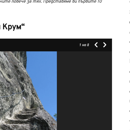
чите повече за тях. Представяме ви първите 10
н Крум“
1
на 8