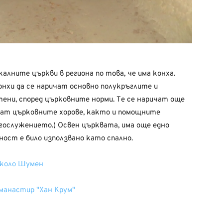
лните църкви в региона по това, че има конха.
нхи да се наричат основно полукръглите и
ени, според църковните норми. Те се наричат още
лагат църковните хорове, както и помощните
ослужението.) Освен църквата, има още едно
ност е било използвано като спално.
около Шумен