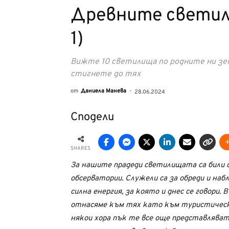
Древните светил
1)
Вижте 10 светилища по родните ни зем
стигнете до тях
от
Даниела Манева
-
28.06.2024
Сподели
SHARES
За нашите прадеди светилищата са били с
обсерватории. Служели са за обреди и наб
силна енергия, за която и днес се говори
отнасяме към тях като към туристическ
някои хора пък те все още представляват