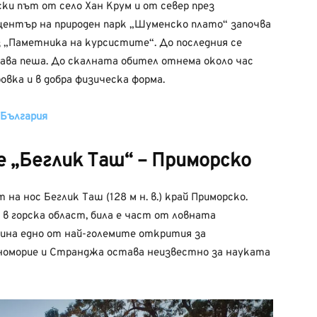
ски път от село Хан Крум и от север през
ентър на природен парк „Шуменско плато“ започва
„Паметника на курсистите“. До последния се
ава пеша. До скалната обител отнема около час
овка и в добра физическа форма.
България
е „Беглик Таш“ – Приморско
на нос Беглик Таш (128 м н. в.) край Приморско.
 в горска област, била е част от ловната
чина едно от най-големите открития за
оморие и Странджа остава неизвестно за науката