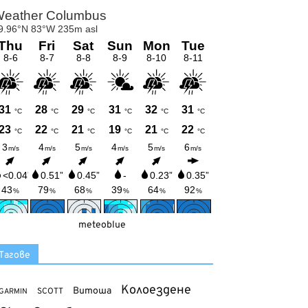
meteoblue
Тагове
Колоездене
Витоша
SCOTT
GARMIN