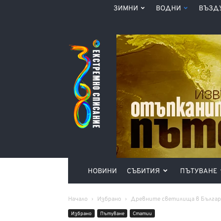
ЗИМНИ
ВОДНИ
ВЪЗД
Списание
360°
НОВИНИ
СЪБИТИЯ
ПЪТУВАНЕ
Начало
Избрано
Древните светилища в Българи
Избрано
Пътуване
Статии