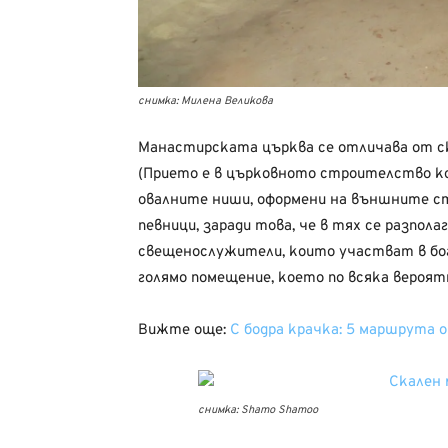
снимка: Милена Великова
Манастирската църква се отличава от ска
(Прието е в църковното строителство ко
овалните ниши, оформени на външните ст
певници, заради това, че в тях се разпо
свещенослужители, които участват в бог
голямо помещение, което по всяка вероят
Вижте още:
С бодра крачка: 5 маршрута 
снимка: Shamo Shamoo