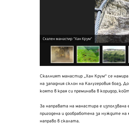
Скален манастир "Хан Крум"
Скалният манастир „Хан Крум“ се намира 
на западния склон на Калугеровия боаз. Д
която в края си преминава в коридор, ко
За направата на манастира е използвана
пригодена и дообработена за нуждите на 
направо в скалата.