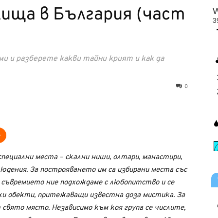
ища в България (част
и и разберете какви тайни крият и как да
0
пециални места – скални ниши, олтари, манастири,
людения. За построяването им са избирани места със
. В съвремието ние подхождаме с любопитство и се
и обекти, притежаващи известна доза мистика. За
 свято място. Независимо към коя група се числите,