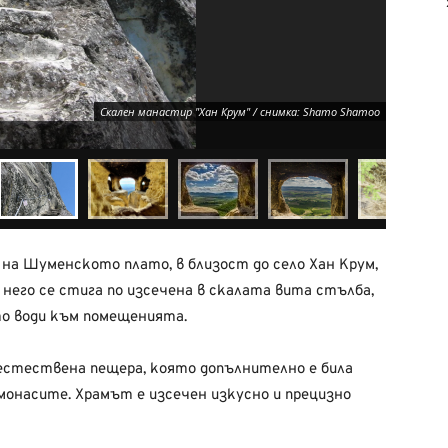
Скален манастир "Хан Крум" / снимка: Shamo Shamoo
Скален 
на Шуменското плато, в близост до село Хан Крум,
о него се стига по изсечена в скалата вита стълба,
йто води към помещенията.
 естествена пещера, която допълнително е била
монасите. Храмът е изсечен изкусно и прецизно