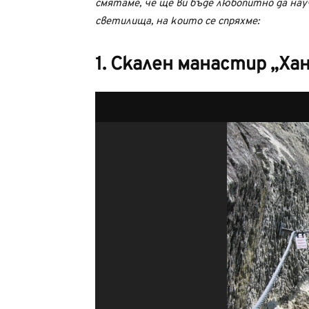
смятаме, че ще ви бъде любопитно да нау
светилища, на които се спряхме:
1. Скален манастир „Ха