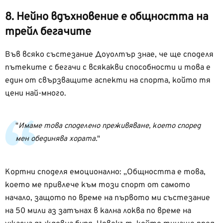
8. Нейно вдъхновение е общността на
трейл бегачите
Във всяко състезание Доуолтър знае, че ще споделя
пътеките с бегачи с всякакви способности и това е
един от свързващите аспекти на спорта, който тя
цени най-много.
Имаме това споделено преживяване, което според
мен обединява хората.
Кортни споделя емоционално: „Общността е това,
което ме привлече към този спорт от самото
начало, защото по време на първото ми състезание
на 50 мили аз затънах в кална локва по време на