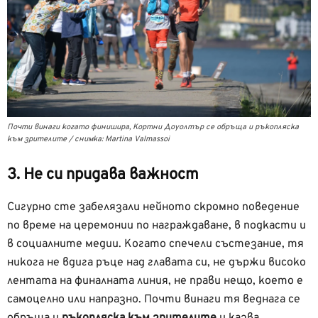
Почти винаги когато финишира, Кортни Доуолтър се обръща и ръкопляска
към зрителите / снимка: Martina Valmassoi
3. Не си придава важност
Сигурно сте забелязали нейното скромно поведение
по време на церемонии по награждаване, в подкасти и
в социалните медии. Когато спечели състезание, тя
никога не вдига ръце над главата си, не държи високо
лентата на финалната линия, не прави нещо, което е
самоцелно или напразно. Почти винаги тя веднага се