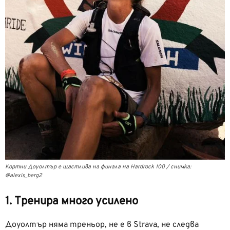
Кортни Доуолтър e щастлива на финала на Hardrock 100 / снимка:
@alexis_berg2
1. Тренира много усилено
Доуолтър няма треньор, не е в Strava, не следва