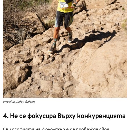
снимка: Julien Raison
4. Не се фокусира върху конкуренцията
Философията на Доуолтър е да провежда свое