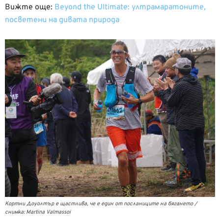
Вижте още:
Beyond the Ultimate: ултрамаратоните,
посветени на дивата природа
Кортни Доуолтър е щастлива, че е един от посланиците на бягането /
снимка: Martina Valmassoi