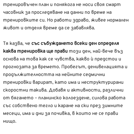
тренировъчен план и понякога не носи своя смарт
часовник за проследяване на данни по време на
тренировките си. Но работи здраво, живее нормален
живот и отделя време да се забавлява.
Тя казва, че
със събуждането всеки ден определя
каква тренировка ще прави
този ден, най-вече въз
основа на това как се чувства, какво ѝ предстои и
прогнозата за времето. Пробегът, денивелацията и
продължителността на нейните седмични
тренировки варират, като има и неструктурирани
скоростни такива. Добавя и активности, различни
от бягането – планинско колоездене, силова работа
със собствено тегло и каране на ски през зимните
месеци, има и дни за почивка, в които не се прави
нищо.