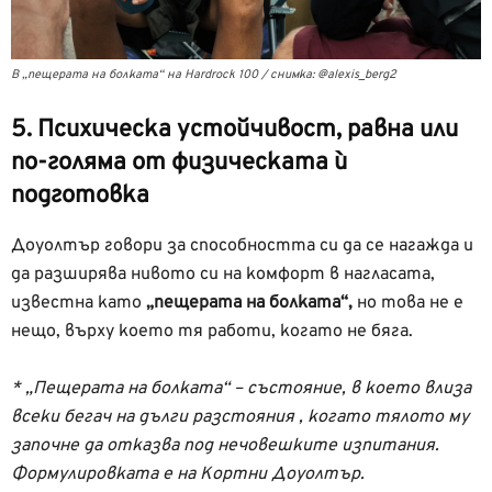
В „пещерата на болката“ на Hardrock 100 / снимка: @alexis_berg2
5. Психическа устойчивост, равна или
по-голяма от физическата ѝ
подготовка
Доуолтър говори за способността си да се нагажда и
да разширява нивото си на комфорт в нагласата,
известна като
„пещерата на болката“,
но това не е
нещо, върху което тя работи, когато не бяга.
* „Пещерата на болката“ – състояние, в което влиза
всеки бегач на дълги разстояния , когато тялото му
започне да отказва под нечовешките изпитания.
Формулировката е на Кортни Доуолтър.