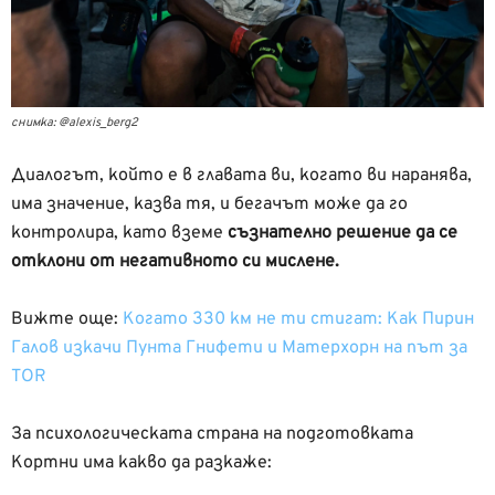
снимка: @alexis_berg2
Диалогът, който е в главата ви, когато ви наранява,
има значение, казва тя, и бегачът може да го
контролира, като вземе
съзнателно решение да се
отклони от негативното си мислене.
Вижте още:
Когато 330 км не ти стигат: Как Пирин
Галов изкачи Пунта Гнифети и Матерхорн на път за
TOR
За психологическата страна на подготовката
Кортни има какво да разкаже: