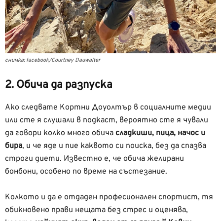
снимка: facebook/Courtney Dauwalter
2. Обича да разпуска
Ако следвате Кортни Доуолтър в социалните медии
или сте я слушали в подкаст, вероятно сте я чували
да говори колко много обича
сладкиши, пица, начос и
бира
, и че яде и пие каквото си поиска, без да спазва
строги диети. Известно е, че обича желирани
бонбони, особено по време на състезание.
Колкото и да е отдаден професионален спортист, тя
обикновено прави нещата без стрес и оценява,