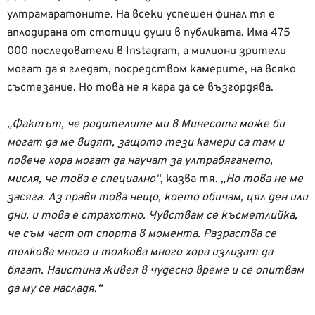
ултрамаратоните. На всеки успешен финал тя е
аплодирана от стотици души в публиката. Има 475
000 последователи в Instagram, а милиони зрители
могат да я гледат, посредством камерите, на всяко
състезание. Но това не я кара да се възгордява.
„Фактът, че родителите ми в Минесота може би
могат да ме видят, защото тези камери са там и
повече хора могат да научат за ултрабягането,
мисля, че това е специално“
, казва тя.
„Но това не ме
засяга. Аз правя това нещо, което обичам, цял ден или
дни, и това е страхотно. Чувствам се късметлийка,
че съм част от спорта в момента. Разраства се
толкова много и толкова много хора излизат да
бягат. Наистина живея в чудесно време и се опитвам
да му се насладя.“