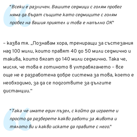
Всеки е различен. Вашите седмици с голям пробег
няма да бъдат същите като седмиците с голям
пробег на вашия приятел и това е напълно ОК
– казва тя. „Познавам хора, трениращи за състезания
над 100 мили, които правят 40 до 50 мили седмично и
такива, които бягат до 140 мили седмично. Така че,
мисля, че това е готиното в ултрабягането – все
още не е разработена добре система за това, което е
необходимо, за да се подготвите за дългите
дистанции.“
Така че имате един пъзел, с който да играете и
просто да разберете какво работи за живота и
тялото ви и какво искате да правите с него.