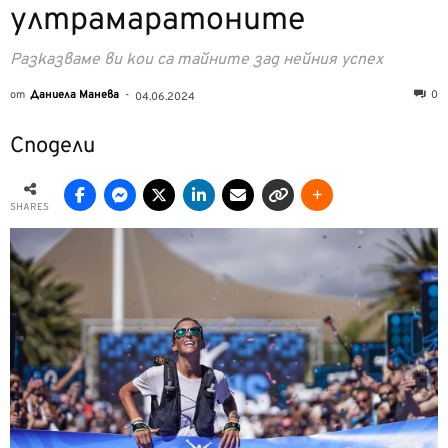
ултрамаратоните
Разказваме ви кои са тайните зад нейния успех
от
Даниела Манева
-
0
04.06.2024
Сподели
SHARES