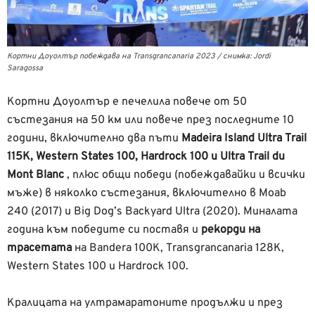
Кортни Доуолтър побеждава на Transgrancanaria 2023 / снимка: Jordi
Saragossa
Кортни Доуолтър е печелила повече от 50
състезания на 50 км или повече през последните 10
години, включително два пъти
Madeira Island Ultra Trail
115K, Western States 100, Hardrock 100 и Ultra Trail du
Mont Blanc
, плюс общи победи (побеждавайки и всички
мъже) в няколко състезания, включително в Moab
240 (2017) и Big Dog’s Backyard Ultra (2020). Миналата
година към победите си поставя и
рекорди на
трасетата
на Bandera 100K, Transgrancanaria 128K,
Western States 100 и Hardrock 100.
Кралицата на ултрамаратоните продължи и през