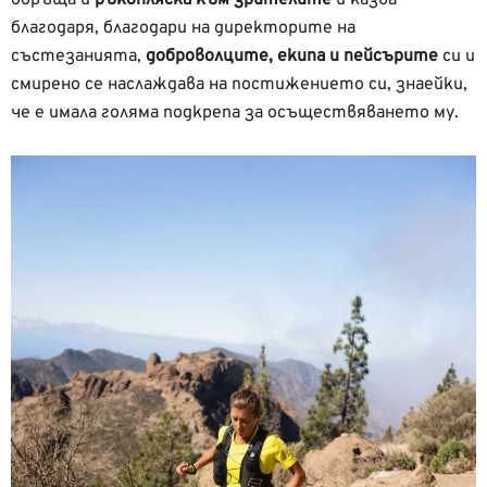
обръща и
ръкопляска към зрителите
и казва
благодаря, благодари на директорите на
състезанията,
доброволците, екипа и пейсърите
си и
смирено се наслаждава на постижението си, знаейки,
че е имала голяма подкрепа за осъществяването му.