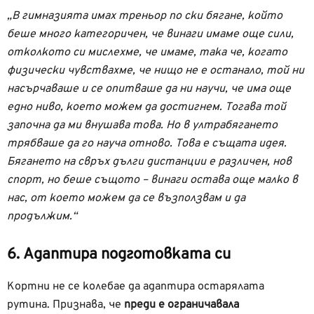
„В гимназията имах треньор по ски бягане, който
беше много категоричен, че винаги имаме още сили,
отколкото си мислехме, че имаме, така че, когато
физически чувствахме, че нищо не е останало, той ни
насърчаваше и се опитваше да ни научи, че има още
едно ниво, което можем да достигнем. Тогава той
започна да ми внушава това. Но в ултрабягането
трябваше да го науча отново. Това е същата идея.
Бягането на свръх дълги дистанции е различен, нов
спорт, но беше същото – винаги остава още малко в
нас, от което можем да се възползвам и да
продължим.“
6. Адаптира подготовката си
Кортни не се колебае да адаптира остарялата
рутина. Признава, че
преди е ограничавала