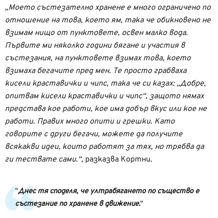
„Моето състезателно хранене е много ограничено по
отношение на това, което ям, така че обикновено не
взимам нищо от пунктовете, освен малко вода.
Първите ми няколко години бягане и участия в
състезания, на пунктовете взимах това, което
взимаха бегачите пред мен. Те просто грабваха
кисели краставички и чипс, така че си казах: „Добре,
опитвам кисели краставички и чипс“, защото нямах
представа кое работи, кое има добър вкус или кое не
работи. Правих много опити и грешки. Като
говорите с други бегачи, можете да получите
всякакви идеи, които работят за тях, но трябва да
ги тествате сами.“
, разказва Кортни.
Днес тя споделя, че ултрабягането по същество е
състезание по хранене в движение.