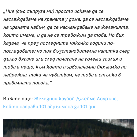
„Ние (със съпруга ми) просто искаме да се
наслаждаваме на храната у дома, да се наслаждаваме
на храната навън, да се наслаждаваме на желанията,
които имаме, и да не се тревожим за това. Но бих
казала, че през последните няколко години по-
последователно пия възстановителна напитка след
дълго бягане или след полагане на големи усилия и
това е нещо, към което първоначално бях малко по-
небрежна, така че чувствам, че това е стъпка в
правилната посока.”
Вижте още:
Железния каубой Джеймс Лоурънс,
който направи 101 айрънмена за 101 дни