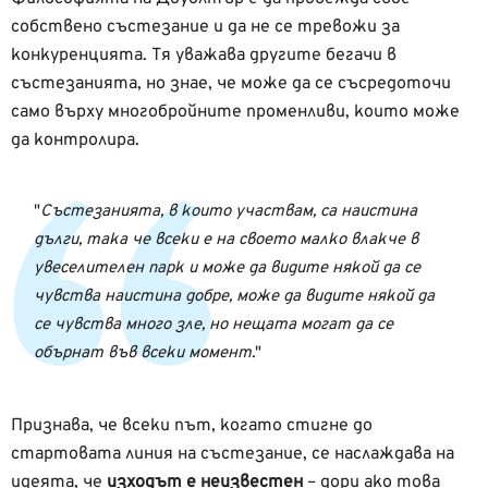
собствено състезание и да не се тревожи за
конкуренцията. Тя уважава другите бегачи в
състезанията, но знае, че може да се съсредоточи
само върху многобройните променливи, които може
да контролира.
Състезанията, в които участвам, са наистина
дълги, така че всеки е на своето малко влакче в
увеселителен парк и може да видите някой да се
чувства наистина добре, може да видите някой да
се чувства много зле, но нещата могат да се
обърнат във всеки момент.
Признава, че всеки път, когато стигне до
стартовата линия на състезание, се наслаждава на
идеята, че
изходът е неизвестен
– дори ако това