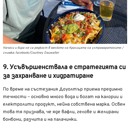
Начоси и бира не са рядкост в менюто на Кралицата на ултрамаратоните /
снимка: facebook/Courtney Dauwalter
9. Усъвършенствала е стратегията си
за захранване и хидратиране
По време на състезания Доуолтър приема предимно
течности – основно много вода и богат на калории и
електролити продукт, нейна собствена марка. Освен
това тя признава, че яде вафли, гелове и желирани
бонбони, разчита и на палачинки.