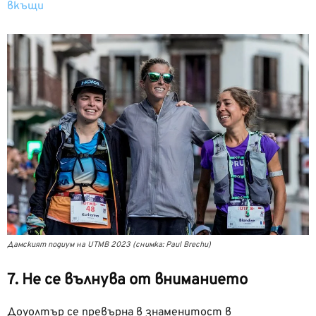
вкъщи
Дамският подиум на UTMB 2023 (снимка: Paul Brechu)
7. Не се вълнува от вниманието
Доуолтър се превърна в знаменитост в