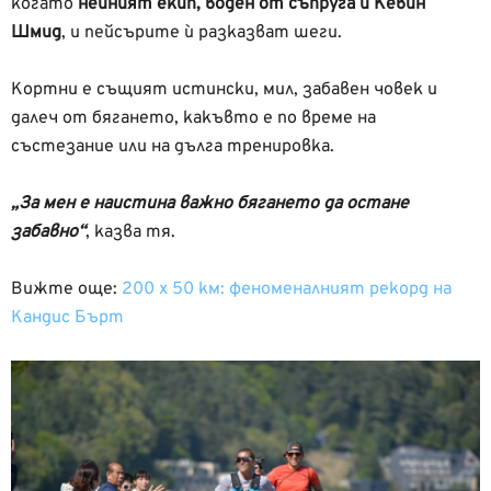
когато
нейният екип, воден от съпруга й Кевин
Шмид
, и пейсърите ѝ разказват шеги.
Кортни е същият истински, мил, забавен човек и
далеч от бягането, какъвто е по време на
състезание или на дълга тренировка.
„За мен е наистина важно бягането да остане
забавно“
, казва тя.
Вижте още:
200 х 50 км: феноменалният рекорд на
Кандис Бърт