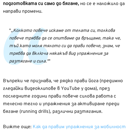
подготовката си само до бягане,
но се е наложило да
направи промени.
„Колкото повече искаме от телата си, толкова
повече трябва да се опитваме да връщаме, така че,
тъй като моля тялото си да прави повече, знам, че
трябва да включа някакъв вид упражнения за
разтягане и сила.“
Въпреки че признава, че рядко прави йога (предимно
гледайки видеоклипове в YouTube у дома), през
последните години прави повече силова работа с
телесно тегло и упражнения за активиране преди
бягане (running drills), различни разтягания.
Вижте още:
Как да правим упражнения за мобилност