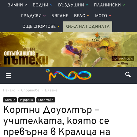
ЗИМНИ
ВОДНИ
ВЪЗДУШНИ
ПЛАНИНСКИ
ГРАДСКИ
БЯГАНЕ
ВЕЛО
МОТО
ОЩЕ СПОРТОВЕ
ХИЖА НА ГОДИНАТА
Начало
Спортове
Бягане
Бягане
Избрано
Спортове
Кортни Доуолтър –
учителката, която се
превърна в Кралица на