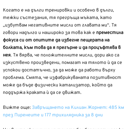
Когато е на дълги тренировки и особено в дълги,
тежки състезания, тя прегръща мъката, като
„избутвам негативните мисли от главата ми“. Тя
говори надълго и нашироко за това как е
преместила
фокуса си от опитите да избегне пещерата на
болката, към това да я прегърне и да процъфтява в
нея
. Тя вярва, че положителните мисли, дори ако са
изкуствено произведени, помагат на тялото ѝ да се
успокои достатъчно, за да може да работи върху
проблема. Смята, че изфабрикуваната позитивност
може да бъде физически катализатор, който да
поддържа краката ѝ да се движат.
Вижте още:
Завръщането на Килиан Жорнет: 485 км
през Пиренеите и 177 трихилядника за 8 дни