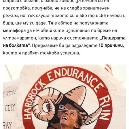
стреса с бягане, с охота говори за начина си на
подготовка, признава, че не следва хранителен
режим, но пък слуша тялото си и ако то иска начоси и
бира, ще му ги даде. Тя е автор на популярната
метафора за нечовешките изпитания по време на
ултрамаратон, като нарича състоянието
„Пещерата
на болката“
. Предлагаме ви да разгледате
10 причини,
които я правят толкова успешна.