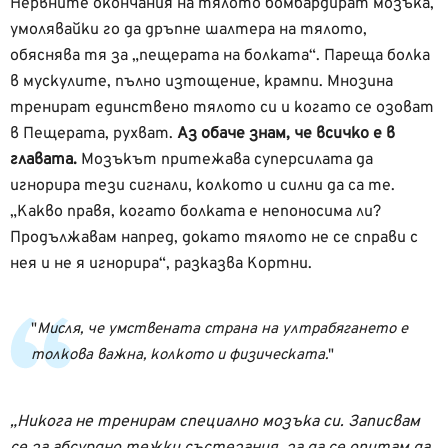
Нервните окончания на тялото бомбардират мозъка,
умолявайки го да дръпне шалтера на тялото,
обяснява тя за „пещерата на болката“. Пареща болка
в мускулите, пълно изтощение, крампи. Мнозина
тренират единствено тялото си и когато се озоват
в Пещерата, рухват.
Аз обаче знам, че всичко е в
главата.
Мозъкът притежава суперсилата да
игнорира тези сигнали, колкото и силни да са те.
„Какво правя, когато болката е непоносима ли?
Продължавам напред, докато тялото не се справи с
нея и не я игнорира“, разказва Кортни.
Мисля, че умствената страна на ултрабягането е
толкова важна, колкото и физическата.
„Никога не тренирам специално мозъка си. Записвам
се за абсурдно тежки състезания, за да се опитам да