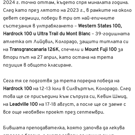
2024 г. точно оттам, където спря миналата година.
След като през лятото на 2023 г., в рамките на около
девет седмици, победи в три от най-епичните
състезания в ултрабягането –
Western States 100,
Hardrock 100 и Ultra Trail du Mont Blanc
– 39-годишната
атлетка от Лийдвил, Колорадо, защити титлата си
на
Transgrancanaria 126K
, спечели и
Mount Fuji 100
за
втори път на 27 април, като остана на трета
позиция в общото класиране.
Сега тя се подготвя за трета поредна победа на
Hardrock 100
на 12-13 юли в Силвъртън, Колорадо. След
това ще се присъедини към съпруга си, Кевин Шмид,
на
Leadville 100
на 17-18 август, а после ще се заеме с
все още необявен проект през септември.
Бившата преподавателка, която започва да лекува