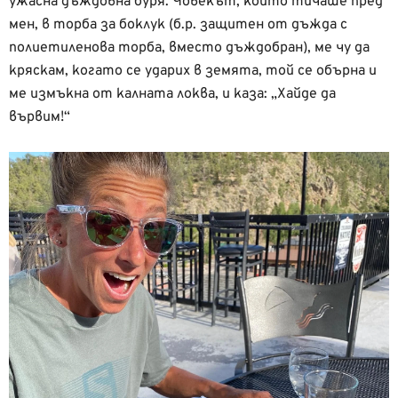
ужасна дъждовна буря. Човекът, който тичаше пред
мен, в торба за боклук (б.р. защитен от дъжда с
полиетиленова торба, вместо дъждобран), ме чу да
кряскам, когато се ударих в земята, той се обърна и
ме измъкна от калната локва, и каза: „Хайде да
вървим!“