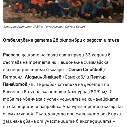
Локация: Анапурна, 1989 г. / снимка: доц. Сандю Бешев
Отбелязваме датата 28 октомври с радост и тъга
Радост
, защото на тази дата преди 33 години в
състава на третата ни Национална хималайска
експедиция, трима българи –
Огнян Стойков
/
Петрич/,
Людмил Янакиев
/Самоков/ и
Петър
Панайотов
/В. Търново/ стъпиха на десетия по
височина връх на планетата Анапурна /8091 м/. С
това те увенчаха с успех усилията на хималайската
ни експедиция и направиха Анапурна трети български
осемхилядник.
Тъга
, защото при слизането от върха
загинаха двама от участниците в експедицията –