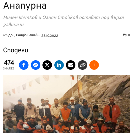
Анапурна
Милен Метков и Огнян Стойков остават под върха
завинаги
от
Доц. Сандю Бешев
-
0
28.10.2022
Сподели
474
SHARES