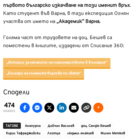
първото българско
изкачване на този именит връх
.
Като студент във Варна, в тази експедиция Огнян
участва от името на
„Академик” Варна.
Голяма част от трудовете на доц. Бешев са
поместени в книгите, издадени от Списание 360:
„Истории за началото на планинарството в България“
„Българи на големите върхове по света“
Сподели
474
SHARES
ТАГОВЕ
Анапурна
Дойчин Василев
доц. Сандю Бешев
Кирил Тафраджийски
Лхотце
людмил янакиев
Милен Метков