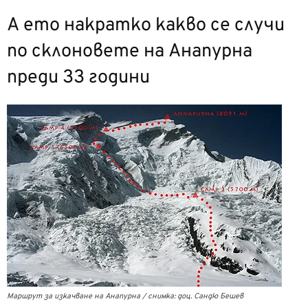
А ето накратко какво се случи
по склоновете на Анапурна
преди 33 години
Маршрут за изкачване на Анапурна / снимка: доц. Сандю Бешев