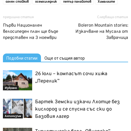
огнян стойков
осемхилядник
петър панайотов
Хималаите
предишна статия
Следваща статия
Първи Национален
Boleron Mountain stories:
велосипеден план ще бъде
Изкачване на Мусала от
представен на 3 ноември
Заврачица
Подобни статии
Още от същия автор
26 юли – компасът сочи хижа
„Перелик”
Избрано
Бартек Земски изкачи Лхотце без
кислород и се спусна със ски до
Базовия лагер
Алпинизъм