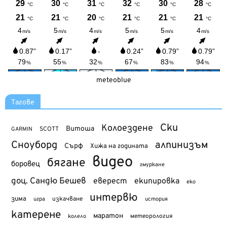
meteoblue
Тагове
Ски
Колоездене
Витоша
SCOTT
GARMIN
Сноуборд
алпинизъм
Сърф
Хижа на годината
видео
бягане
боровец
гмуркане
доц. Сандю Бешев
еверест
екипировка
еко
интервю
зима
изкачване
история
игра
катерене
маратон
метеорология
колело