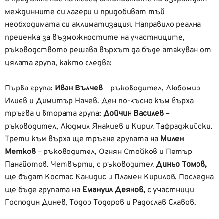
междинните си лагери и придобиват тъй
необходимата си аклиматизация. Направило реална
преценка за възможностите на участниците,
ръководството решава върхът да бъде атакуван от
цялата група, както следва:
Първа група:
Иван Вълчев
– ръководител, Любомир
Илиев и Димитър Начев. Ден по-късно към върха
тръгва и втората група:
Дойчин Василев
–
ръководител, Людмил Янакиев и Кирил Тафраджийски.
Трети към върха ще тръгне групата на
Милен
Метков
– ръководител, Огнян Стойков и Петър
Панайотов. Четвърти, с ръководител
Диньо Томов,
ще бъдат Костас Канидис и Пламен Кирилов. Последна
ще бъде групата на
Емануил Деянов,
с участници
Господин Динев, Тодор Тодоров и Радослав Славов.