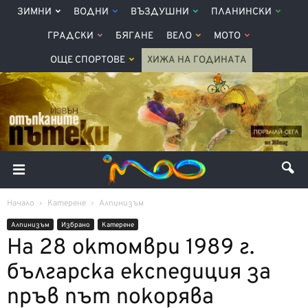
ЗИМНИ
ВОДНИ
ВЪЗДУШНИ
ПЛАНИНСКИ
ГРАДСКИ
БЯГАНЕ
ВЕЛО
МОТО
ОЩЕ СПОРТОВЕ
ХИЖА НА ГОДИНАТА
Начало
Катерене
Алпинизъм
Алпинизъм
Избрано
Катерене
На 28 октомври 1989 г.
българска експедиция за
пръв път покорява