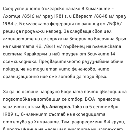
След успешното българско начало в Хималаите –
Лхотце /8516 м/ през 1981 г. и Еверест /8848 м/ през
1984 г. Българската федерация по алпинизъм /БФА/
реши да продължи напред. За следваща своя цел
алпинистите ни се спряха на втория по височина връх
на планетата К2, /8611 м/ първенец на планинската
система Каракорум и най-труден от всичките 14
осемхилядника. Предварителното разузнаване обаче
показа, че на този етап нито финансово, нито
организационно ние сме готови за този връх.
За да не остане напразно водената почти двегодишна
подготовка на готвещия се отбор, БФА пренасочи
усилията си към
вр. Анапурна.
Така на 5 септември
1989 г.,18-членният състав на експедицията
отпътува за Хималаите. Там, разпределени в 4 групи,
в продължение на месец алпинистите ни изграждат