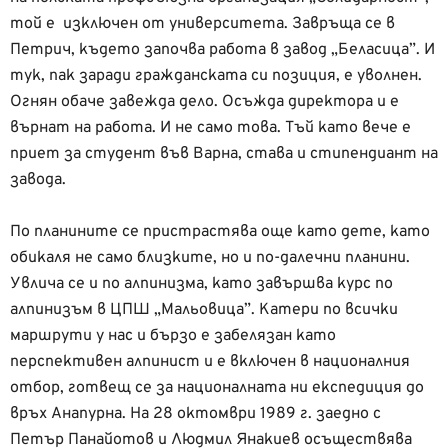
той е изключен от университета. Завръща се в
Петрич, където започва работа в завод „Беласица”. И
тук, пак заради гражданската си позиция, е уволнен.
Огнян обаче завежда дело. Осъжда директора и е
върнат на работа. И не само това. Тъй като вече е
приет за студент във Варна, става и стипендиант на
завода.
По планините се пристрастява още като дете, като
обикаля не само близките, но и по-далечни планини.
Увлича се и по алпинизма, като завършва курс по
алпинизъм в ЦПШ „Мальовица”. Катери по всички
маршрути у нас и бързо е забелязан като
перспективен алпинист и е включен в националния
отбор, готвещ се за националната ни експедиция до
връх Анапурна. На 28 октомври 1989 г. заедно с
Петър Панайотов и Людмил Янакиев осъществява