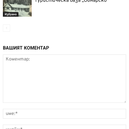
Туристическа база „Овнарско”
Избрано
ВАШИЯТ КОМЕНТАР