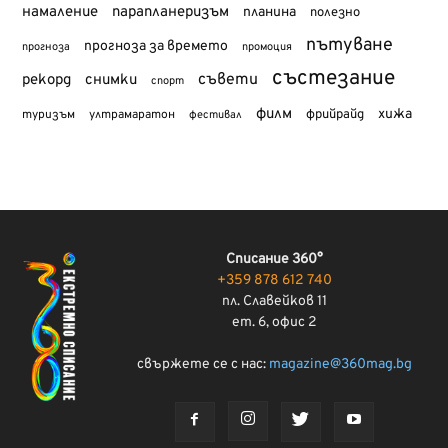
намаление
парапланеризъм
планина
полезно
пътуване
прогноза за времето
прогноза
промоция
състезание
съвети
рекорд
снимки
спорт
филм
хижа
туризъм
фрийрайд
ултрамаратон
фестивал
Списание 360°
+359 878 612 740
пл. Славейков 11
ет. 6, офис 2
свържете се с нас:
magazine@360mag.bg