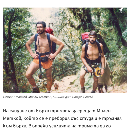
Огнян Стойков, Милен Метков, снимка: доц. Сандю Бешев
На слизане от върха тримата засрещат Милен
Метков, който се е преборил със студа и е тръгнал
към върха. Въпреки усилията на тримата да го