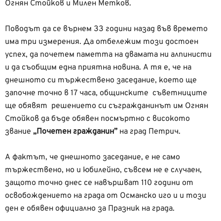
Огнян Стойков и Милен Метков.
Поводът да се върнем 33 години назад във времето
има три измерения. Да отбележим този достоен
успех, да почетем паметта на двамата ни алпинисти
и да съобщим една приятна новина. А тя е, че на
днешното си тържествено заседание, което ще
започне точно в 17 часа, общинските съветниците
ще обявят решението си съгражданинът им Огнян
Стойков да бъде обявен посмъртно с високото
звание
„Почетен гражданин”
на град Петрич.
А фактът, че днешното заседание, е не само
тържествено, но и юбилейно, съвсем не е случаен,
защото точно днес се навършват 110 години от
освобождението на града от Османско иго и и този
ден е обявен официално за Празник на града.