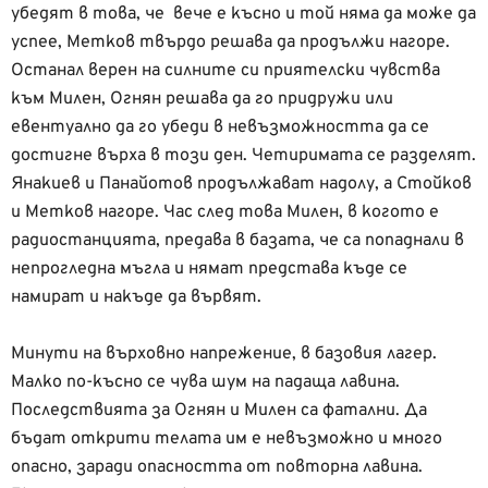
убедят в това, че вече е късно и той няма да може да
успее, Метков твърдо решава да продължи нагоре.
Останал верен на силните си приятелски чувства
към Милен, Огнян решава да го придружи или
евентуално да го убеди в невъзможността да се
достигне върха в този ден. Четиримата се разделят.
Янакиев и Панайотов продължават надолу, а Стойков
и Метков нагоре. Час след това Милен, в когото е
радиостанцията, предава в базата, че са попаднали в
непрогледна мъгла и нямат представа къде се
намират и накъде да вървят.
Минути на върховно напрежение, в базовия лагер.
Малко по-късно се чува шум на падаща лавина.
Последствията за Огнян и Милен са фатални. Да
бъдат открити телата им е невъзможно и много
опасно, заради опасността от повторна лавина.