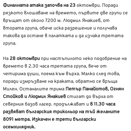
Финалната атака започва на 23
октомври. Поради
рязкото влошаване на времето, първите две групи се
връщат от около 7200 м. Людмил Янакиев, от
втората група, обаче иска разрешение и получава
такова да остане в палатката и да изчака третата
група.
На
28 октомври
при настъпилото леко подобрение на
времето в 2.30 часа третата група, вече от
четирима души, поема към върха. Малко след това,
поради измръзване на краката, обратно се връща
Милен. Останалите трима
Петър Панайотов, Огнян
Стойков и Людмил Янакиев
стигат до върха от
северния базов лагер. продължават и
в 11.30 часа
развяват българския трикольор на тъй желаните
8091 метра. Изкачен е трети български
осемхилядник.