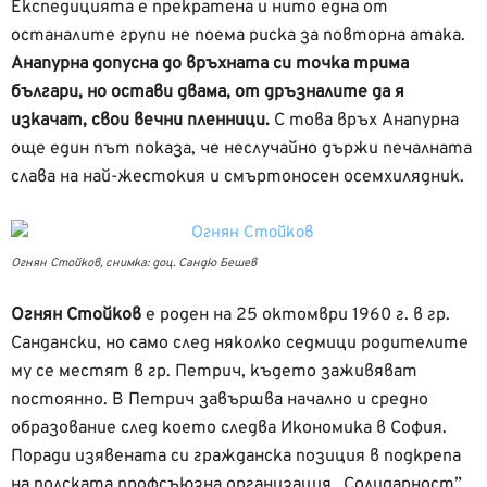
Експедицията е прекратена и нито една от
останалите групи не поема риска за повторна атака.
Анапурна допусна до връхната си точка трима
българи, но остави двама, от дръзналите да я
изкачат, свои вечни пленници.
С това връх Анапурна
още един път показа, че неслучайно държи печалната
слава на най-жестокия и смъртоносен осемхилядник.
Огнян Стойков, снимка: доц. Сандю Бешев
Огнян Стойков
е роден на 25 октомври 1960 г. в гр.
Сандански, но само след няколко седмици родителите
му се местят в гр. Петрич, където заживяват
постоянно. В Петрич завършва начално и средно
образование след което следва Икономика в София.
Поради изявената си гражданска позиция в подкрепа
на полската профсъюзна организация „Солидарност”,