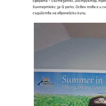
сферата – състезател, инструктор, трен
Хинтертюкс за Q parks. Освен това е и сно
съдийства на европейски купи.