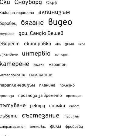
Ски
Сноуборд
Сърф
алпинизъм
Хижа на годината
видео
бягане
боровец
доц. Сандю Бешев
гмуркане
еверест
екипировка
зима
еко
игра
интервю
изкачване
история
катерене
маратон
колело
намаление
метеорология
парапланеризъм
планина
полезно
прогноза за времето
прогноза
промоция
пътуване
рекорд
снимки
спорт
състезание
съвети
туризъм
филм
фрийрайд
ултрамаратон
фестивал