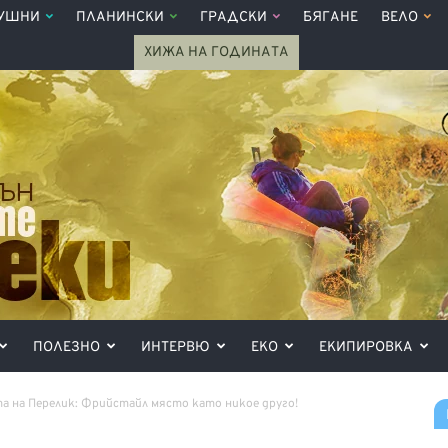
УШНИ
ПЛАНИНСКИ
ГРАДСКИ
БЯГАНЕ
ВЕЛО
ХИЖА НА ГОДИНАТА
ПОЛЕЗНО
ИНТЕРВЮ
ЕКО
ЕКИПИРОВКА
 на Перелик: Фрийстайл място като никое друго!