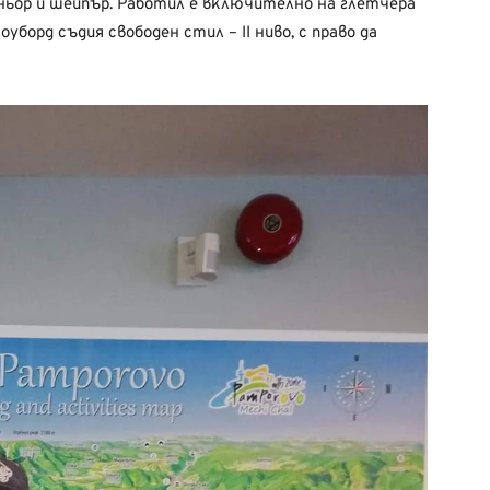
ьор и шейпър. Работил е включително на глетчера
уборд съдия свободен стил – II ниво, с право да