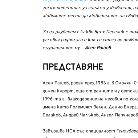
Перелик в Родопите
. Както ще разберем, 
голям потенциал за снежни забавления, а 
любимите места за любителите на свобо
За да разберем с какво връх Перелик е тол
условия разполага и как се стига до поява
създателите му –
Асен Рашев
.
ПРЕДСТАВЯНЕ
Асен Рашев, роден през 1983 г. в Смолян. 
зимен курорт, още от ранните му детски 
1996-та г., благодарение на неговия по-го
имена като Големият Зелен, Данчо Енерги
Белаков, Андрей Чалъков, Ангел Папучаро
Завършва НСА със специалност
“сноубор