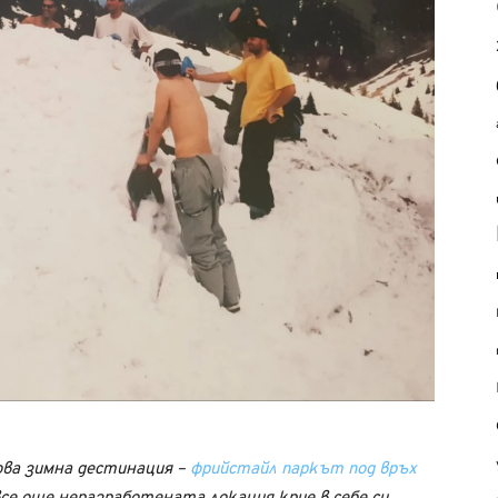
нова зимна дестинация –
фрийстайл паркът под връх