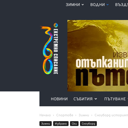
ЗИМНИ
ВОДНИ
ВЪЗД
Списание
360°
НОВИНИ
СЪБИТИЯ
ПЪТУВАНЕ
Начало
Спортове
Зимни
Сноуборд историята
Зимни
Избрано
Ски
Сноуборд