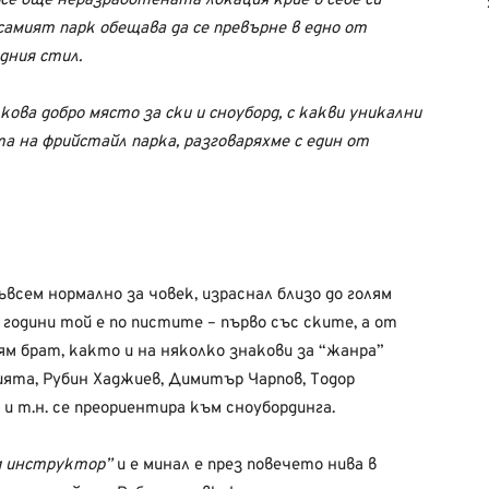
все още неразработената локация крие в себе си
самият парк обещава да се превърне в едно от
дния стил.
кова добро място за ски и сноуборд, с какви уникални
та на фрийстайл парка, разговаряхме с един от
Съвсем нормално за човек, израснал близо до голям
години той е по пистите – първо със ските, а от
лям брат, както и на няколко знакови за “жанра”
ята, Рубин Хаджиев, Димитър Чарпов, Тодор
в
и т.н. се преориентира към сноубординга.
д инструктор”
и е минал е през повечето нива в