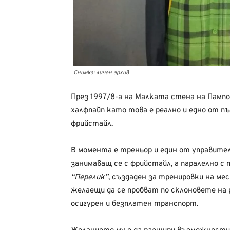
Снимка: личен архив
През 1997/8-а на Малката стена на Памп
халфпайп като това е реално и едно от пъ
фрийстайл.
В момента е треньор и един от управите
занимаващ се с фрийстайл, а паралелно с
“Перелик”
, създаден за тренировки на мес
желаещи да се пробват по склоновете на 
осигурен и безплатен транспорт.