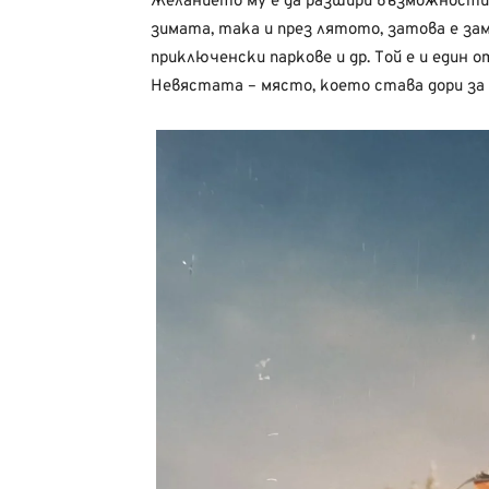
Желанието му е да разшири възможностит
зимата, така и през лятото, затова е зам
приключенски паркове и др. Той е и един
Невястата – място, което става дори за