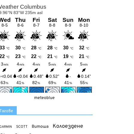
meteoblue
Тагове
Колоездене
Витоша
SCOTT
GARMIN