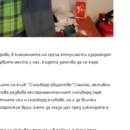
орово, в компанията на група ентусиасти изграждат
рвите места у нас, където започва да се кара
лите на клуб
“Сноуборд общество”
Смолян, активно
 това развива експерименталният сноуборд парк
тните ски и сноуборд клубове, но и за всички
родопския връх, като за тази цел през уикендите е