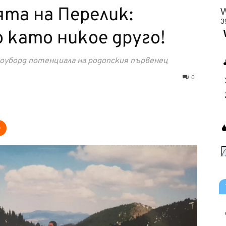
та на Перелик:
като никое друго!
ноуборд потенциала на родопския първенец
0