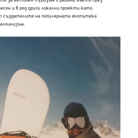
е за активен туризъм в района, както през
есен и в ред други локални проекти като
 от създателите на популярната екопътека
 алпинизъм.