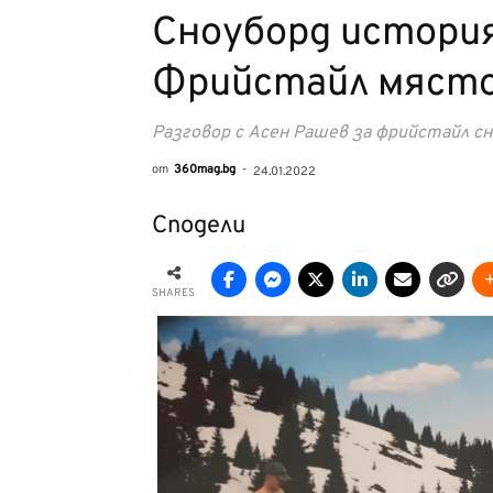
Сноуборд история
Фрийстайл място 
Разговор с Асен Рашев за фрийстайл с
от
360mag.bg
-
24.01.2022
Сподели
SHARES