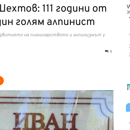
Шехтов: 111 години от
ин голям алпинист
азвитието на планинарството и алпинизмът у
0