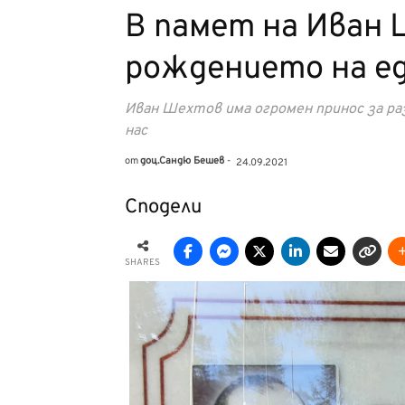
В памет на Иван 
рождението на ед
Иван Шехтов има огромен принос за р
нас
от
доц.Сандю Бешев
-
24.09.2021
Сподели
SHARES