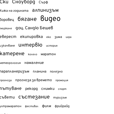
Ски
Сноуборд
Сърф
алпинизъм
Хижа на годината
видео
бягане
боровец
доц. Сандю Бешев
гмуркане
еверест
екипировка
зима
еко
игра
интервю
изкачване
история
катерене
маратон
колело
намаление
метеорология
парапланеризъм
планина
полезно
прогноза за времето
прогноза
промоция
пътуване
рекорд
снимки
спорт
състезание
съвети
туризъм
филм
фрийрайд
ултрамаратон
фестивал