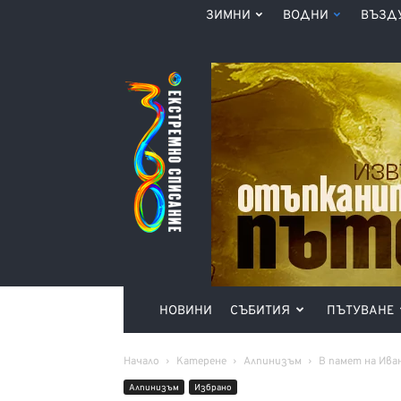
ЗИМНИ
ВОДНИ
ВЪЗД
Списание
360°
НОВИНИ
СЪБИТИЯ
ПЪТУВАНЕ
Начало
Катерене
Алпинизъм
В памет на Иван
Алпинизъм
Избрано