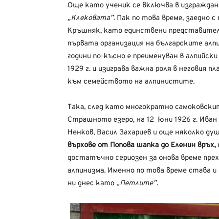
Още като ученик се включва в изграждан
„Клековата”
. Пак по това време, заедно 
Кръшняк, като единствени представител
първата организация на българските ал
години по-късно е преименуван в алпийски
1929 г. и изиграва важна роля в неговия 
към семейството на алпинистите.
Така, след като многократно самоковски
Страшното езеро, на 12
юни 1926 г. Ива
Ненков, Васил Захариев и още няколко ду
върхове от Попова шапка до Еленин връх,
достатъчно сериозен за онова време
прех
алпинизма. Именно по това време става и
ни днес като
„Петлите”.