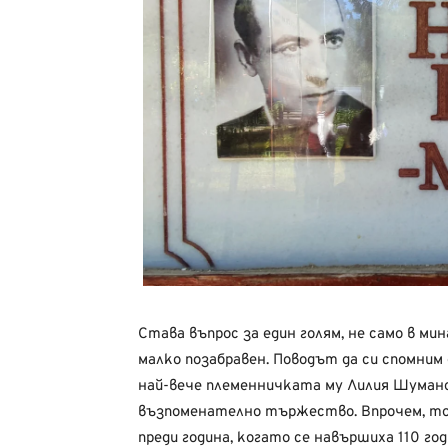
Става въпрос за един голям, не само в ми
малко позабравен. Поводът да си спомним
най-вече племенничката му Лилия Шумано
възпоменателно тържество. Впрочем, тов
преди година, когато се навършиха 110 г