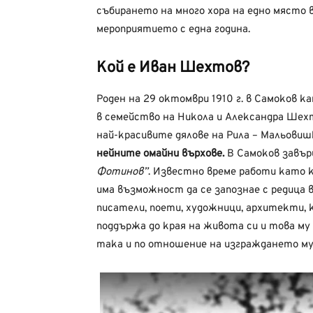
събирането на много хора на едно място 
мероприятието с една година.
Кой е Иван Шехтов?
Роден на 29 октомври 1910 г. в Самоков 
в семейство на Никола и Александра Шех
най-красивите дялове на Рила – Мальови
нейните омайни върхове.
В Самоков завър
Фотинов”
. Известно време работи като
има възможност да се запознае с редица
писатели, поети, художници, архитекти, 
поддържа до края на живота си и това м
така и по отношение на изграждането му 