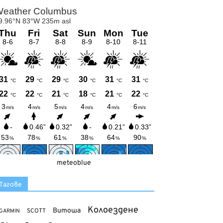
meteoblue
Тагове
Колоездене
Витоша
SCOTT
GARMIN