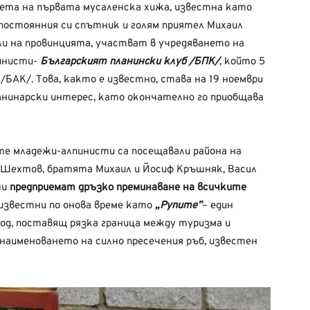
ета на първата мусаленска хижа, известна като
с постоянния си спътник и голям приятел Михаил
и на провинцията, участват в учредяването на
пинисти-
Българският планински клуб /БПК/
, който 5
 /БАК/. Това, както е известно, става на 19 ноември
планинарски интерес, като окончателно го приобщава
те младежи-алпинисти са посещавали района на
н Шехтов, братята Михаил и Йосиф Кръшняк, Васил
ши
предприемат дръзко преминаване на всичките
известни по онова време като
„Рупите”
– един
од, поставящ рязка граница между туризма и
 наименоването на силно пресечения ръб, известен