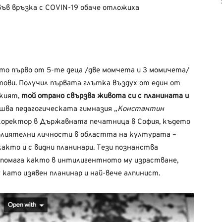
във връзка с COVIN-19 обаче отложиха
като първо от 5-те деца /две момчета и 3 момичета/
тови. Получил първата глътка въздух от един от
шкият,
той отрано свързва живота си с планината и
шва педагогическата гимназия
„Константин
 коректор в Държавната печатница в София, където
 влиятелни личности в областта на културата –
както и с видни планинари. Тези познанства
у помага както в интилигентното му израстване,
като изявен планинар и най-вече алпинист.