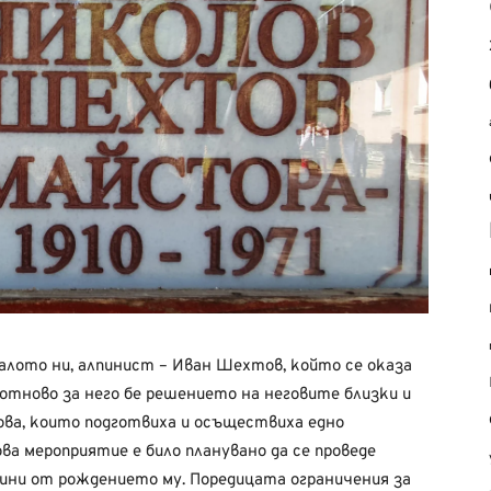
налото ни, алпинист – Иван Шехтов, който се оказа
 отново за него бе решението на неговите близки и
ва, които подготвиха и осъществиха едно
а мероприятие е било планувано да се проведе
одини от рождението му. Поредицата ограничения за