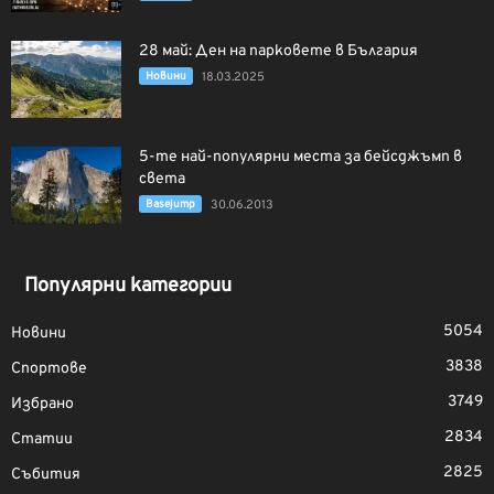
28 май: Ден на парковете в България
Новини
18.03.2025
5-те най-популярни места за бейсджъмп в
света
Basejump
30.06.2013
Популярни категории
5054
Новини
3838
Спортове
3749
Избрано
2834
Статии
2825
Събития