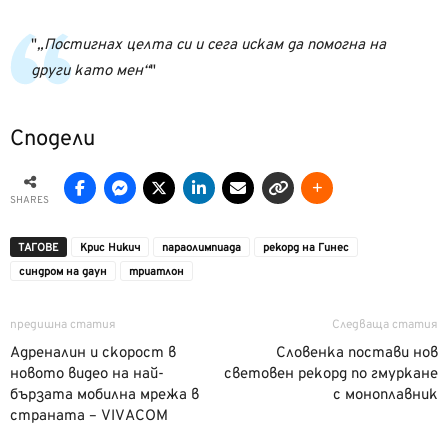
„Постигнах целта си и сега искам да помогна на
други като мен“
Сподели
SHARES
ТАГОВЕ
Крис Никич
параолимпиада
рекорд на Гинес
синдром на даун
триатлон
предишна статия
Следваща статия
Адреналин и скорост в
Словенка постави нов
новото видео на най-
световен рекорд по гмуркане
бързата мобилна мрежа в
с моноплавник
страната – VIVACOM