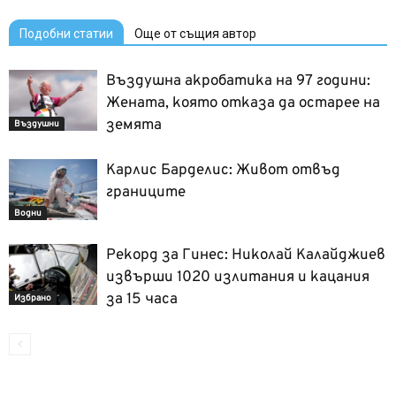
Подобни статии
Още от същия автор
Въздушна акробатика на 97 години:
Жената, която отказа да остарее на
земята
Въздушни
Карлис Барделис: Живот отвъд
границите
Водни
Рекорд за Гинес: Николай Калайджиев
извърши 1020 излитания и кацания
за 15 часа
Избрано