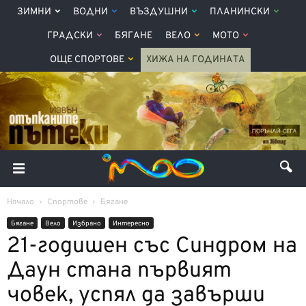
ЗИМНИ
ВОДНИ
ВЪЗДУШНИ
ПЛАНИНСКИ
ГРАДСКИ
БЯГАНЕ
ВЕЛО
МОТО
ОЩЕ СПОРТОВЕ
ХИЖА НА ГОДИНАТА
Начало
Спортове
Бягане
Бягане
Вело
Избрано
Интерeсно
21-годишен със Синдром на
Даун стана първият
човек, успял да завърши