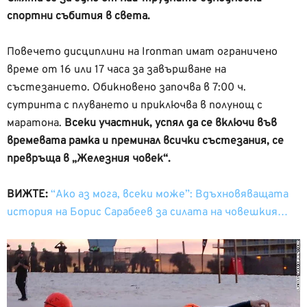
спортни събития в света.
Повечето дисциплини на Ironman имат ограничено
време от 16 или 17 часа за завършване на
състезанието. Обикновено започва в 7:00 ч.
сутринта с плуването и приключва в полунощ с
маратона.
Всеки участник, успял да се включи във
времевата рамка и преминал всички състезания, се
превръща в „Железния човек“.
ВИЖТЕ:
“Ако аз мога, всеки може”: Вдъхновяващата
история на Борис Сарабеев за силата на човешкия…