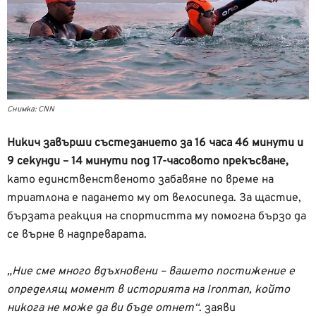
Снимка: CNN
Никич завърши състезанието за 16 часа 46 минути и
9 секунди – 14 минути под 17-часовото прекъсване,
като единственственото забавяне по време на
триатлона е падането му от велосипеда. За щастие,
бързата реакция на спортистта му помогна бързо да
се върне в надпреварата.
„Ние сме много вдъхновени – вашето постижение е
определящ момент в историята на Ironman, който
никога не може да ви бъде отнет“
. заяви