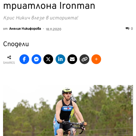
триатлона Ironman
Крис Никич влезе в историята!
от
Анелия Никифорова
-
0
18.11.2020
Сподели
SHARES