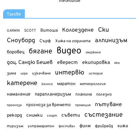
meteoblue
Тагове
Ски
Колоездене
Витоша
SCOTT
GARMIN
Сноуборд
алпинизъм
Сърф
Хижа на годината
видео
бягане
боровец
гмуркане
доц. Сандю Бешев
еверест
екипировка
еко
интервю
зима
изкачване
история
игра
катерене
маратон
метеорология
колело
намаление
парапланеризъм
планина
полезно
пътуване
прогноза за времето
прогноза
промоция
състезание
съвети
рекорд
снимки
спорт
филм
хижа
туризъм
фрийрайд
ултрамаратон
фестивал