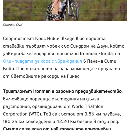
Снимка: CNN
Спортистът Крис Никич влезе в историята,
ставайки първият човек със Синдром на Даун, който
завършва легендарния триатлон Ironman Florida, на
Олимпиадата за хора с увреждания
в Панама Сити
Бийч. Постижението на параолимпиеца е признато
от Световните рекорди на Гинес.
Триатлонът Ironman е огромно предизвикателство
,
включващо поредица състезания на дълги
разстояния, организирани от World Triathlon
Corporation (WTC). Той се състои от 3.86 км плуване,
180.25 км колоездене и 42.20 км бягане в този ред.
Смята се за едно от най-трудните еднодневни