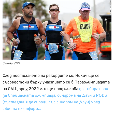
Снимка: CNN
След постигането на рекордите си, Никич ще се
съсредоточи върху участието си в Параолимпиадата
на САЩ през 2022 г. и ще продължава
да събира пари
за Специалната олимпиада, синдрома на Даун и RODS
(състезания за сираци със синдром на Даун) чрез
своята платформа.