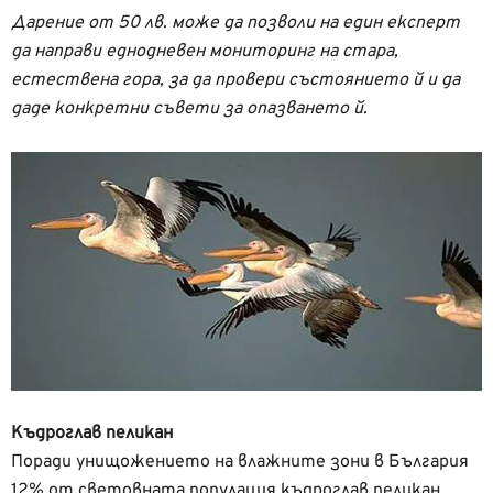
Дарение от 50 лв. може да позволи на един експерт
да направи еднодневен мониторинг на стара,
естествена гора, за да провери състоянието й и да
даде конкретни съвети за опазването й.
Къдроглав пеликан
Поради унищожението на влажните зони в България
12% от световната популация къдроглав пеликан