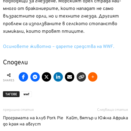
подходящи за гнездене. Морският орел страда най-
много от бракониерите, които нападат не само
възрастните орли, но и техните гнезда. Другият
проблем са използваните в селското стопанство
химикали, които тровят птиците.
Осиновете животно – дарете средства на WWF.
Сподели
SHARES
ТАГОВЕ
wwf
предишна статия
Следваща статия
Програмата на клуб Pork Pie
Кайт, вятър и Южна Африка
до края на август