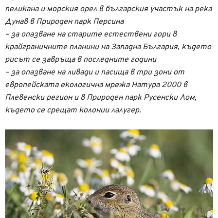
пеликана и морския орел в българския участък на река
Дунав в Природен парк Персина
– за опазване на старите естествени гори в
крайграничните планини на Западна България, където
рисът се завръща в последните години
– за опазване на ливади и пасища в три зони от
европейската екологична мрежа Натура 2000 в
Плевенски регион и в Природен парк Русенски Лом,
където се срещат колонии лалугер.