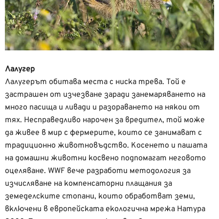
Лалугер
Лалугерът обитава места с ниска трева. Той е
застрашен от изчезване заради занемаряването на
много пасища и ливади и разораването на някои от
тях. Несправедливо нарочен за вредител, той може
да живее в мир с фермерите, които се занимават с
традиционно животновъдство. Косенето и пашата
на домашни животни косвено подпомагат неговото
оцеляване. WWF вече разработи методология за
изчисляване на компенсаторни плащания за
земеделските стопани, които обработват земи,
включени в европейската екологична мрежа Натура