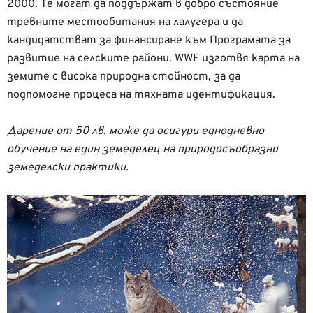
2000. Те могат да поддържат в добро състояние
тревните местообитания на лалугера и да
кандидатстват за финансиране към Програмата за
развитие на селските райони. WWF изготвя карта на
земите с висока природна стойност, за да
подпомогне процеса на тяхната идентификация.
Дарение от 50 лв. може да осигури еднодневно
обучение на един земеделец на природосъобразни
земеделски практики.