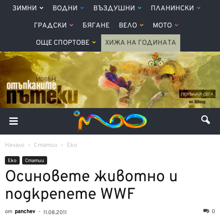
ЗИМНИ
ВОДНИ
ВЪЗДУШНИ
ПЛАНИНСКИ
ГРАДСКИ
БЯГАНЕ
ВЕЛО
МОТО
ОЩЕ СПОРТОВЕ
ХИЖА НА ГОДИНАТА
Начало
Статии
Еко
Еко
Статии
Осиновете животно и
подкрепете WWF
от
panchev
-
0
11.08.2011