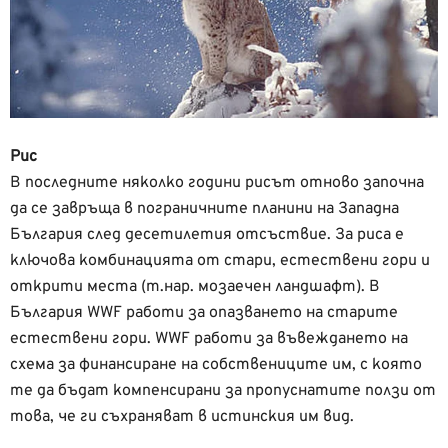
Рис
В последните няколко години рисът отново започна
да се завръща в пограничните планини на Западна
България след десетилетия отсъствие. За риса е
ключова комбинацията от стари, естествени гори и
открити места (т.нар. мозаечен ландшафт). В
България WWF работи за опазването на старите
естествени гори. WWF работи за въвеждането на
схема за финансиране на собствениците им, с която
те да бъдат компенсирани за пропуснатите ползи от
това, че ги съхраняват в истинския им вид.