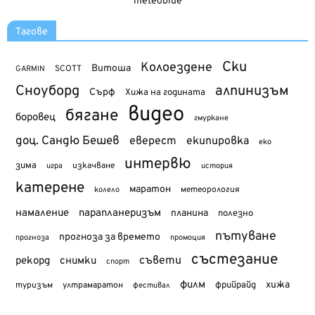
meteoblue
Тагове
Ски
Колоездене
Витоша
SCOTT
GARMIN
Сноуборд
алпинизъм
Сърф
Хижа на годината
видео
бягане
боровец
гмуркане
доц. Сандю Бешев
еверест
екипировка
еко
интервю
зима
изкачване
история
игра
катерене
маратон
метеорология
колело
намаление
парапланеризъм
планина
полезно
пътуване
прогноза за времето
прогноза
промоция
състезание
съвети
рекорд
снимки
спорт
филм
хижа
туризъм
фрийрайд
ултрамаратон
фестивал