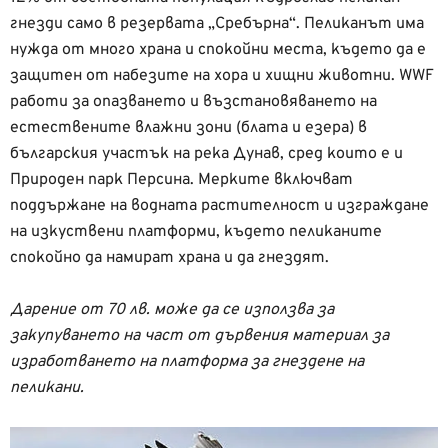
гнезди само в резервата „Сребърна“. Пеликанът има
нужда от много храна и спокойни места, където да е
защитен от набезите на хора и хищни животни. WWF
работи за опазването и възстановяването на
естествените влажни зони (блата и езера) в
българския участък на река Дунав, сред които е и
Природен парк Персина. Мерките включват
поддържане на водната растителност и изграждане
на изкуствени платформи, където пеликаните
спокойно да намират храна и да гнездят.
Дарение от 70 лв. може да се използва за
закупуването на част от дървения материал за
изработването на платформа за гнездене на
пеликани.