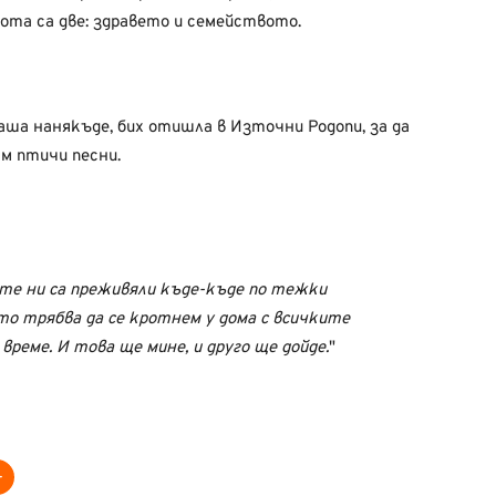
ота са две: здравето и семейството.
ша нанякъде, бих отишла в Източни Родопи, за да
м птичи песни.
ите ни са преживяли къде-къде по тежки
сто трябва да се кротнем у дома с всичките
реме. И това ще мине, и друго ще дойде.