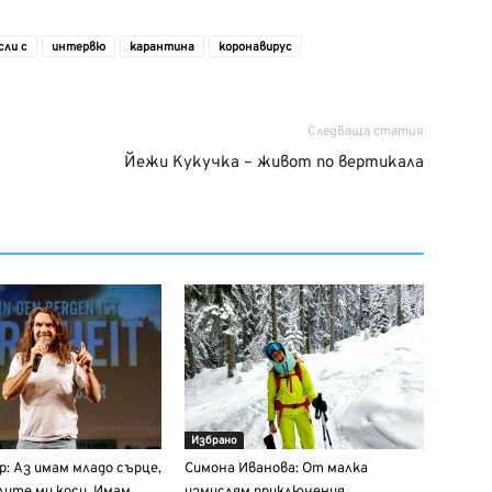
сли с
интервю
карантина
коронавирус
Следваща статия
Йежи Кукучка – живот по вертикала
Избрано
р: Аз имам младо сърце,
Симона Иванова: От малка
лите ми коси. Имам
измислям приключения