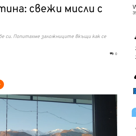
ина: свежи мисли с
себе си. Попитахме заложниците вкъщи как се
0