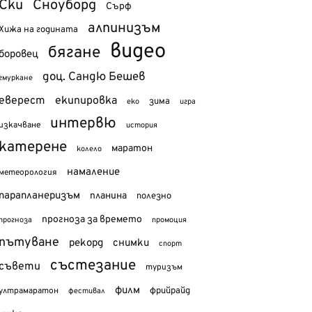
Ски
Сноуборд
Сърф
алпинизъм
Хижа на годината
видео
бягане
боровец
доц. Сандю Бешев
гмуркане
еверест
екипировка
зима
еко
игра
интервю
изкачване
история
катерене
маратон
колело
намаление
метеорология
парапланеризъм
планина
полезно
прогноза за времето
прогноза
промоция
пътуване
рекорд
снимки
спорт
състезание
съвети
туризъм
филм
фрийрайд
ултрамаратон
фестивал