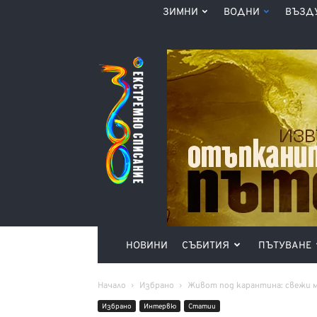
ЗИМНИ
ВОДНИ
ВЪЗД
Списание
360°
НОВИНИ
СЪБИТИЯ
ПЪТУВАНЕ
Начало
Избрано
Живот под карантина: свежи м
Избрано
Интервю
Статии