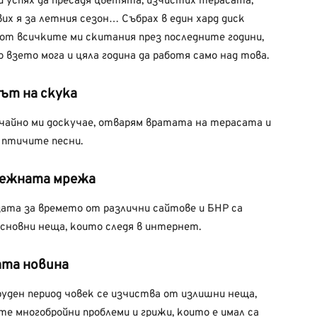
и успях да пресадя цветята, изчистих терасата,
их я за летния сезон… Събрах в един хард диск
от всичките ми скитания през последните години,
 взето мога и цяла година да работя само над това.
ът на скука
чайно ми доскучае, отварям вратата на терасата и
 птичите песни.
ежната мрежа
ата за времето от различни сайтове и БНР са
сновни неща, които следя в интернет.
та новина
уден период човек се изчиства от излишни неща,
те многобройни проблеми и грижи, които е имал са