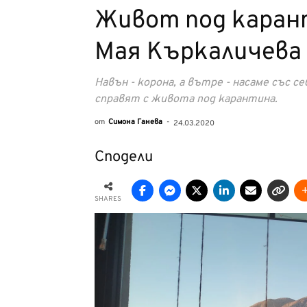
Живот под карант
Мая Къркаличева
Навън - корона, а вътре - насаме със 
справят с живота под карантина.
от
Симона Ганева
-
24.03.2020
Сподели
SHARES