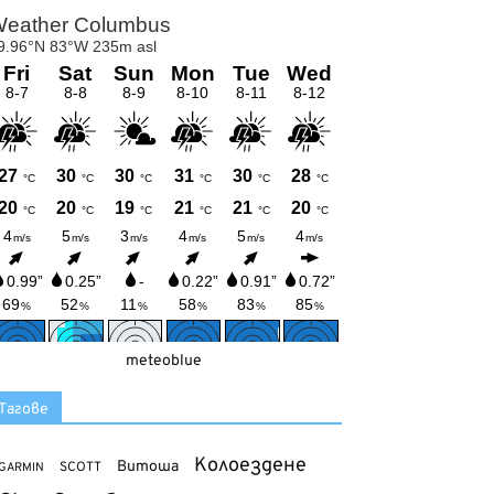
meteoblue
Тагове
Колоездене
Витоша
SCOTT
GARMIN