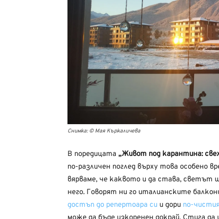
Снимка: © Мая Къркаличева
В поредицата
„Живот под карантина: све
по-различен поглед върху това особено вр
вярваме, че каквото и да става, светът 
него. Говорят ни го италианските балкон
достъп до репертоара си
и дори
по-чистия
може да бъде изкоренен докрай. Стига да и