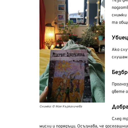
Тези дн
подготв
снимки 
та общо
Убиец
Ако слу
слушам
Безбр
Прогноз
двете о
Добра
Снимка: © Мая Къркаличева
След тр
мисли и порядъци. Осъзнава, че досегашни