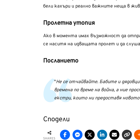
бели кахъри и реално важните неща в жив
Пролетна утопия
Ако в момента имах възможност да отпра
се наситя на идващата пролет и да слуша
Посланието
Не се отчайвайте. Бабите и дядовц
времена по време на война, а ние про
екстри, които ни предоставя новото в
Сподели
SHARES