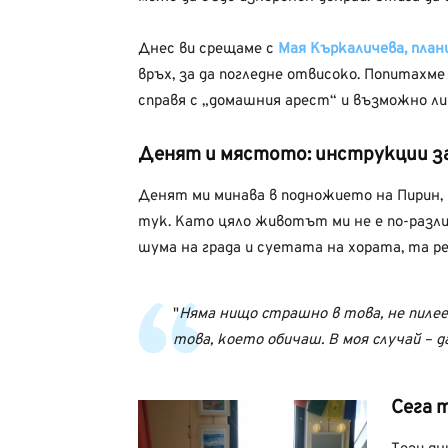
Днес ви срещаме с
Мая Къркаличева, пла
връх, за да погледне отвисоко. Попитахм
справя с „домашния арест“ и възможно ли
Денят и мястото: инструкции з
Денят ми минава в подножието на Пирин,
тук. Като цяло животът ми не е по-разли
шума на града и суетата на хората, та р
Няма нищо страшно в това, не пиле
това, което обичаш. В моя случай – д
Сега 