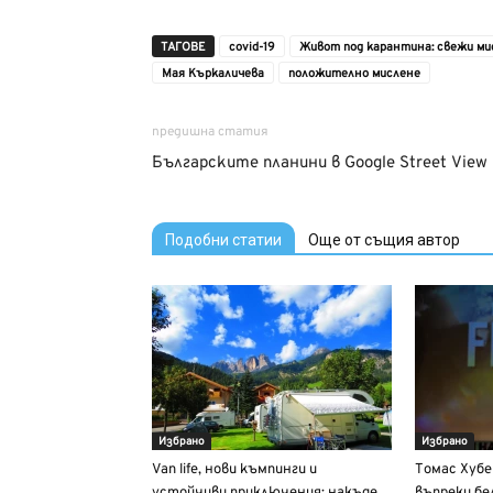
ТАГОВЕ
covid-19
Живот под карантина: свежи ми
Мая Къркаличева
положително мислене
предишна статия
Българските планини в Google Street View
Подобни статии
Още от същия автор
Избрано
Избрано
Van life, нови къмпинги и
Томас Хубе
устойчиви приключения: накъде
въпреки бе