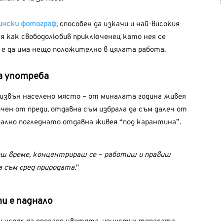
нински фотограф
,
способен да изкачи и най-високия
е я как свободолюбив приключенец като нея се
 е да има нещо положително в цялата работа.
а употреба
 извън населено място – от миналата година живея
чен от преди, отдавна съм избрала да съм далеч от
еално погледнато отдавна живея “под карантина”.
еш време, концентрираш се – работиш и правиш
а съм сред природата.
ти е паднало