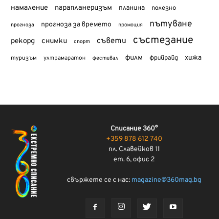
намаление
парапланеризъм
планина
полезно
пътуване
прогноза за времето
прогноза
промоция
състезание
съвети
рекорд
снимки
спорт
филм
хижа
туризъм
фрийрайд
ултрамаратон
фестивал
Списание 360°
+359 878 612 740
пл. Славейков 11
ет. 6, офис 2
свържете се с нас:
magazine@360mag.bg