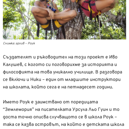
Снимка: архив – Роук
Създателят и ръководител на този проект е Иво
Калушев, с когото си поговорихме за историята и
философията на това уникално училище. В разговора
се включи и Ники – един от младшите инструктори
на школата, който сега е на петнадесет години.
Името Роук е заимствано от поредицата
“Землемория” на писателката Урсула Льо Гуин и то
доста точно описва случващото се в школа Роук –
така се казва островът, на който е детската школа