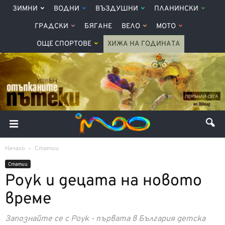
ЗИМНИ
ВОДНИ
ВЪЗДУШНИ
ПЛАНИНСКИ
ГРАДСКИ
БЯГАНЕ
ВЕЛО
МОТО
ОЩЕ СПОРТОВЕ
ХИЖА НА ГОДИНАТА
Начало
Статии
Статии
Роук и децата на новото
време
Запознайте се с Роук - първата в България детска