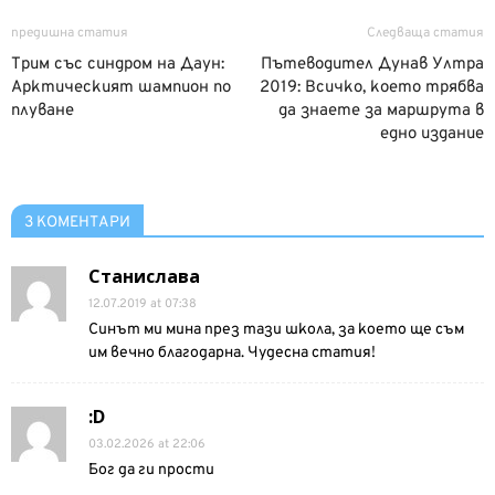
предишна статия
Следваща статия
Трим със синдром на Даун:
Пътеводител Дунав Ултра
Арктическият шампион по
2019: Всичко, което трябва
плуване
да знаете за маршрута в
едно издание
3 КОМЕНТАРИ
Станислава
12.07.2019 at 07:38
Синът ми мина през тази школа, за което ще съм
им вечно благодарна. Чудесна статия!
:D
03.02.2026 at 22:06
Бог да ги прости