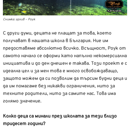
Снимка: архив – Роук
С други думи, децата не плащат за това, което
получават в нашата школа в България. Ние им
предоставяме абсолютно всичко. Всъщност, Роук от
самото начало се оформи като напълно некомерсиална
инициатива и до ден днешен е такава. Този проект е с
идеална цел и за мен това е много освобождаващо,
защото можем да си позволим да търсим будни деца и
да им помагаме без никакви ограничения, нито за
техните родители, нито за самите нас. Това има
голямо значение.
Колко деца са минали през школата за тези близо
тридесет години?