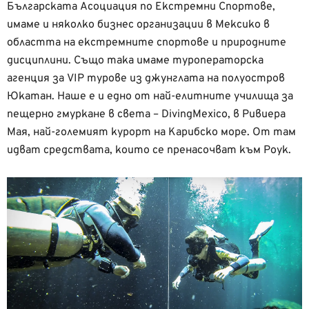
Българската Асоциация по Екстремни Спортове,
имаме и няколко бизнес организации в Мексико в
областта на екстремните спортове и природните
дисциплини. Също така имаме туроператорска
агенция за VIP турове из джунглата на полуостров
Юкатан. Наше е и едно от най-елитните училища за
пещерно гмуркане в света – DivingMexico, в Ривиера
Мая, най-големият курорт на Карибско море. От там
идват средствата, които се пренасочват към Роук.