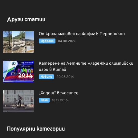
Други статии
Откриха масивен саркофаг в Перперикон
Избрано
04.08.2026
Катерене на Летните младежки олимпийски
игри в Китай
Новини
20.08.2014
„Ходещ“ велосипед
Вело
18.12.2016
Популярни категории