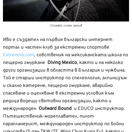
Снимка: личен архив
Иво e създател на първия български интернет
портал и частен клуб за екстремни спортове
Extremno.com
, собственик на мексиканската школа по
пещерно гмуркане
Diving Mexico
, както и на няколко
други организации в областта в България и чужбина.
Той е старши инструктор по спелеология, алпинизъм
и скално катерене, пещерно гмуркане, аварийно
спасяване и оцеляване в екстремни условия към
редица водещи световни организации, както и
международен
Outward Bound
и EDUCO инструктор.
Пътешественик-мореплавател, пилот
парапланерист, международен инструктор по бойни
изкуства (5 дан TKW ITF, Wing Chun Kung Fu), както и