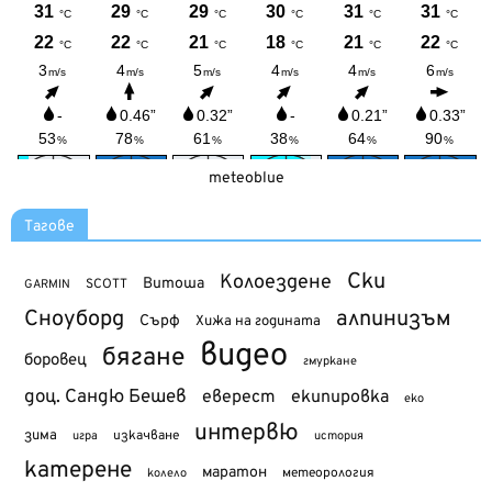
meteoblue
Тагове
Ски
Колоездене
Витоша
SCOTT
GARMIN
Сноуборд
алпинизъм
Сърф
Хижа на годината
видео
бягане
боровец
гмуркане
доц. Сандю Бешев
еверест
екипировка
еко
интервю
зима
изкачване
история
игра
катерене
маратон
метеорология
колело