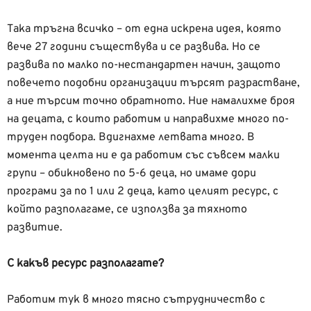
Така тръгна всичко – от една искрена идея, която
вече 27 години съществува и се развива. Но се
развива по малко по-нестандартен начин, защото
повечето подобни организации търсят разрастване,
а ние търсим точно обратното. Ние намалихме броя
на децата, с които работим и направихме много по-
труден подбора. Вдигнахме летвата много. В
момента целта ни е да работим със съвсем малки
групи – обикновено по 5-6 деца, но имаме дори
програми за по 1 или 2 деца, като целият ресурс, с
който разполагаме, се използва за тяхното
развитие.
С какъв ресурс разполагате?
Работим тук в много тясно сътрудничество с