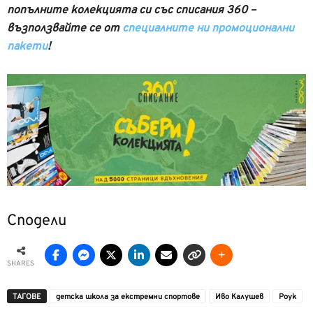
попълните колекцията си със списания 360 –
възползвайте се от
специалните ни промоционални
пакети
!
Сподели
SHARES
ТАГОВЕ
детска школа за екстремни спортове
Иво Калушев
Роук