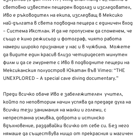
световно известен пещерен водолаз и изследовател,
Иво е ръководител на екипа, изследващ в Мексико
най-дългата в света подводна пещера с единичен вход
– Система Икстлан. И да не пропуснем да споменем, че
също е кино режисьор и фотограф, чиято работа
намери широко признание у нас и в чужбина. Можете
да видите един красив близо четиридесет минутен
филм и да се гмурнете с Иво в подводните пещери на
Мексиканския полуостров Юкатан във Vimeo: “THE
UNEXPLORED – A special cave diving documentary.”
Преди всичко обаче Иво е забележителен учител,
който по неповторим начин успява да предаде духа на
всички тези занимания на малки и големи, с
непрестанна усмивка, доброта и истинско
вдъхновение, раздавайки всичко от себе си. Без него
нямаше да съществува нищо от прекрасния и магичен