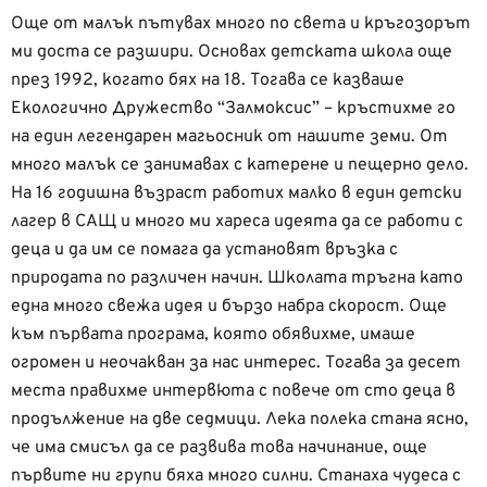
Още от малък пътувах много по света и кръгозорът
ми доста се разшири. Основах детската школа още
през 1992, когато бях на 18. Тогава се казваше
Екологично Дружество “Залмоксис” – кръстихме го
на един легендарен магьосник от нашите земи. От
много малък се занимавах с катерене и пещерно дело.
На 16 годишна възраст работих малко в един детски
лагер в САЩ и много ми хареса идеята да се работи с
деца и да им се помага да установят връзка с
природата по различен начин. Школата тръгна като
една много свежа идея и бързо набра скорост. Още
към първата програма, която обявихме, имаше
огромен и неочакван за нас интерес. Тогава за десет
места правихме интервюта с повече от сто деца в
продължение на две седмици. Лека полека стана ясно,
че има смисъл да се развива това начинание, още
първите ни групи бяха много силни. Станаха чудеса с