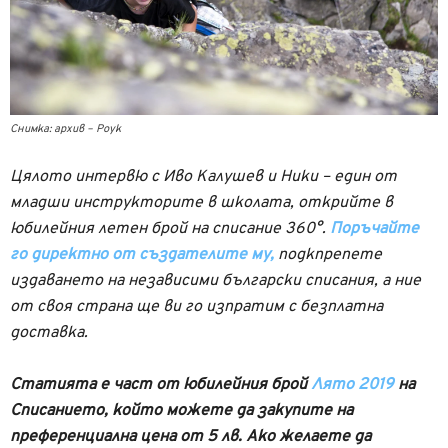
Снимка: архив – Роук
Цялото интервю с Иво Калушев и Ники – един от
младши инструкторите в школата, открийте в
юбилейния летен брой на списание 360°.
Поръчайте
го директно от създателите му,
подкпрепете
издаването на независими български списания, а ние
от своя страна ще ви го изпратим с безплатна
доставка.
Статията е част от юбилейния брой
Лято 2019
на
Списанието, който можете да закупите на
преференциална цена от 5 лв. Ако желаете да