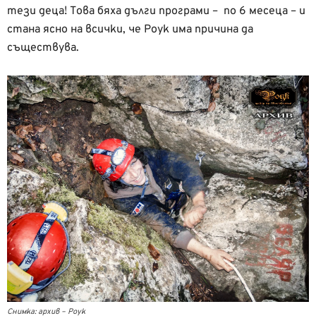
тези деца! Това бяха дълги програми – по 6 месеца – и
стана ясно на всички, че Роук има причина да
съществува.
Снимка: архив – Роук