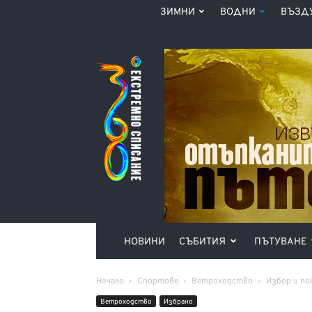
ЗИМНИ
ВОДНИ
ВЪЗД
Списание
360°
НОВИНИ
СЪБИТИЯ
ПЪТУВАНЕ
Начало
Спортове
Ветроходство
Избор и по
Ветроходство
Избрано