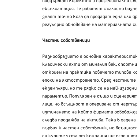
поддържат коректно и професионално свои
експлоатация. Те работят съгласно бизн
знаят точно кога да продадат една или д
регулярно обновяване на материалната си
Частни собственици
Разнообразието е основна характеристик
класически яхти от миналия век, спортн
открием на практика повечето типове ко
епохи на яхтостроенето. Сред частните 
екземпляри, но те рядко са на най-изгодн
параметър. Популярен е също и сценарият
лице, но всъщност е оперирана от чартър
изтичането на който фирмата освобожда
следва продажба на актива. Така в даден
първия ѝ частен собственик, но всъщност 
си купите яхта от компания ще сгрешите,