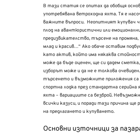
В тази статия се опитах да обобщя основ
употребявана ветроходна яхта. Тя е насо
важните въпроси. Неопитният купувач че
плод на авантюристични или емоционални
предизвикателство, търсене на промяна,
млад и красив…“ Ако обаче оставим подб
като актив, който има някаква стойност
може да бъде оценен, ще си дадем сметка,
изборът може и да не е толкова очевиден
търсенето и възможните приложения са 
спортна лодка през стандартна серийна я
яхта – вариациите са безброй. Невъзможн
всички казуси, и поради тази причина ще
на предлагането и купуването.
Основни източници за пазар