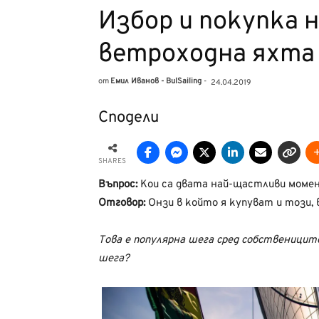
Избор и покупка 
ветроходна яхта
от
Емил Иванов - BulSailing
-
24.04.2019
Сподели
SHARES
Въпрос:
Kои са двата най-щастливи моме
Отговор:
Онзи в който я купуват и този, 
Това е популярна шега сред собствениците 
шега?