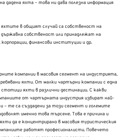
на дадена яхта – това ни дава полезна информация
 яхтите в общият случай са собственост на
са държавна собственост или принадлежат на
 корпорации, финансови институции и др.
рните компании в масовия сегмент на индустрията,
требявани яхти. От малки чартърни компании с една
с стотици яхти в различни дестинации. С какви
компаниите от чартърната индустрия избират най-
 – те са създадени за този сегмент и големите
адоволят именно това търсене. Това е причина и
яхти да е концентрирано в масовия туристическия
 компаниите работят професионалисти. Повечето