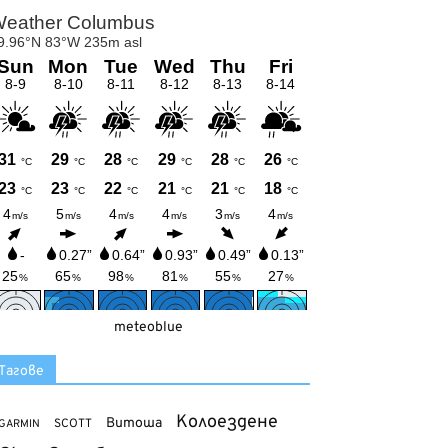
meteoblue
Тагове
Колоездене
Витоша
SCOTT
GARMIN