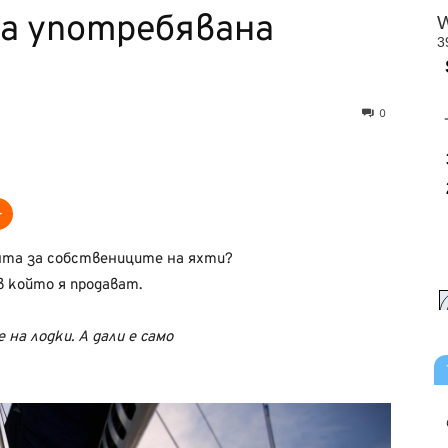
на употребявана
0
нта за собствениците на яхти?
в който я продават.
на лодки. А дали е само