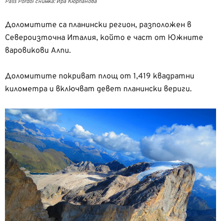
Pass Pordoi снимка: Ира Кюрпанова
Доломитите са планински регион, разположен в
Североизточна Италия, който е част от Южните
варовикови Алпи.
Доломитите покриват площ от 1,419 квадратни
километра и включват девет планински вериги.