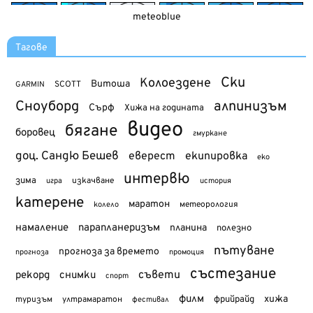
meteoblue
Тагове
Ски
Колоездене
Витоша
SCOTT
GARMIN
Сноуборд
алпинизъм
Сърф
Хижа на годината
видео
бягане
боровец
гмуркане
доц. Сандю Бешев
еверест
екипировка
еко
интервю
зима
изкачване
история
игра
катерене
маратон
метеорология
колело
намаление
парапланеризъм
планина
полезно
пътуване
прогноза за времето
прогноза
промоция
състезание
съвети
рекорд
снимки
спорт
филм
хижа
туризъм
фрийрайд
ултрамаратон
фестивал