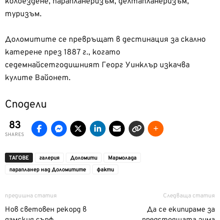
колоездене, парапланеризъм, делтапланеризъм,
туризъм.
Доломитите се превръщат в дестинация за скално
катерене през 1887 г., когато
седемнайсетгодишният Георг Уинклър изкачва
кулите Вайонет.
Сподели
83
SHARES
ТАГОВЕ
галерия
Доломити
Мармолада
парапланер над Доломитите
факти
предишна статия
Следваща статия
Нов световен рекорд в
Да се екипираме за