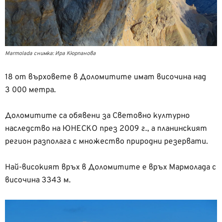
Marmolada снимка: Ира Кюрпанова
18 от върховете в Доломитите имат височина над
3 000 метра.
Доломитите са обявени за Световно културно
наследство на ЮНЕСКО през 2009 г., а планинският
регион разполага с множество природни резервати.
Най-високият връх в Доломитите е връх Мармолада с
височина 3343 м.