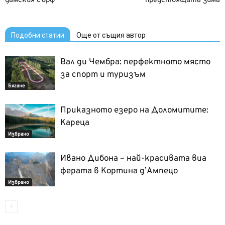
дамския сърф
предстоящата зима
Подобни статии
Още от същия автор
Вал ди Чембра: перфектното място
за спорт и туризъм
Бягане
Приказното езеро на Доломитите:
Кареца
Избрано
Ивано Дибона – най-красивата виа
ферата в Кортина д’Ампецо
Избрано