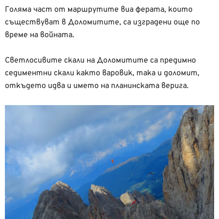
Голяма част от маршрутите виа ферата, които
съществуват в Доломитите, са изградени още по
време на войната.
Светлосивите скали на Доломитите са предимно
седиментни скали както варовик, така и доломит,
откъдето идва и името на планинската верига.