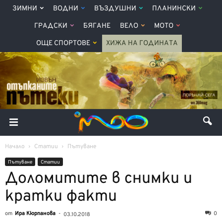
ЗИМНИ
ВОДНИ
ВЪЗДУШНИ
ПЛАНИНСКИ
ГРАДСКИ
БЯГАНЕ
ВЕЛО
МОТО
ОЩЕ СПОРТОВЕ
ХИЖА НА ГОДИНАТА
Начало
Статии
Пътуване
Пътуване
Статии
Доломитите в снимки и
кратки факти
от
Ира Кюрпанова
-
0
03.10.2018