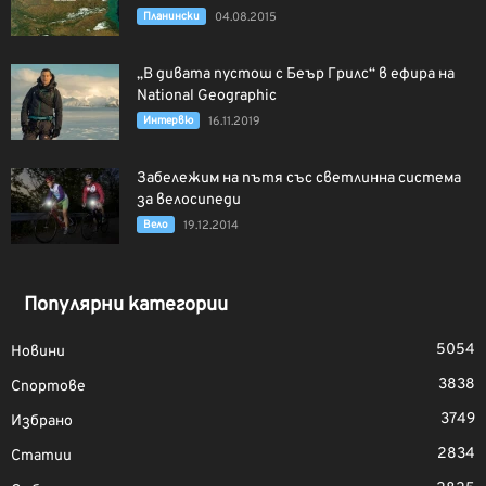
Планински
04.08.2015
„В дивата пустош с Беър Грилс“ в ефира на
National Geographic
Интервю
16.11.2019
Забележим на пътя със светлинна система
за велосипеди
Вело
19.12.2014
Популярни категории
5054
Новини
3838
Спортове
3749
Избрано
2834
Статии